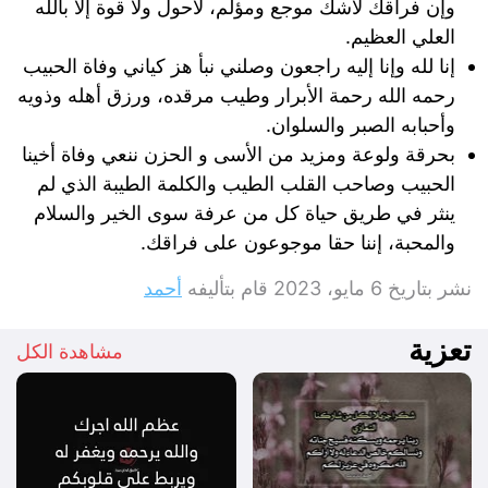
وإن فراقك لاشك موجع ومؤلم، لاحول ولا قوة إلا بالله
العلي العظيم.
إنا لله وإنا إليه راجعون وصلني نبأ هز كياني وفاة الحبيب
رحمه الله رحمة الأبرار وطيب مرقده، ورزق أهله وذويه
وأحبابه الصبر والسلوان.
بحرقة ولوعة ومزيد من الأسى و الحزن ننعي وفاة أخينا
الحبيب وصاحب القلب الطيب والكلمة الطيبة الذي لم
ينثر في طريق حياة كل من عرفة سوى الخير والسلام
والمحبة، إننا حقا موجوعون على فراقك.
نشر بتاريخ
6 مايو، 2023
قام بتأليفه
أحمد
تعزية
مشاهدة الكل