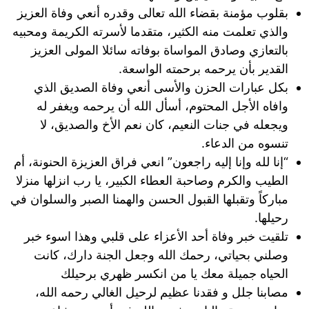
بقلوب مؤمنة بقضاء الله تعالى وقدره أنعي وفاة العزيز
والذي تعلمت منه الكثير، متقدما لأسرته الكريمة ومحبيه
بالتعازي وصادق المواساة بوفاته سائلا المولى العزيز
القدير بأن يرحمه برحمته الواسعة.
بكل عبارات الحزن والأسى أنعي وفاة الصديق الذي
وافاه الأجل المحتوم، أسأل الله أن يرحمه ويغفر له
ويجعله في جنات النعيم، كان نعم الأخ والصديق، لا
تنسوه من الدعاء.
“إنا لله وإنا إليه راجعون” انعي فراق العزيزة الحنونة، أم
الطيب والكرم وصاحبة العطاء الكبير، يا رب انزلها منزلا
مباركاً وتقبلها القبول الحسن والهمنا الصبر والسلوان في
رحيلها.
تلقيت خبر وفاة أحد الأعزاء على قلبي وهذا اسوء خبر
وصلني بحياتي، رحمك الله وجعل الجنة دارك، كانت
الحياه جميلة معك يا من انكسر ظهري برحيلك
مصابنا جلل و فقدنا عظيم لرحيل الغالي رحمه الله،