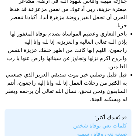
جنازته مهيبة والناس شهود الله في أرضه، مشاعر
مبعثرة حزينة، ربي أدعوك من نفس مزعزعة قد هدها
الحزن أن تجعل القبر روضة مزهرة أبدا، أكبادنا تنفطر
حزنا.
باحر التعازي وعظيم المواساة نصدم بوفاة المغفور لها
بإذن الله تعالى الغالية و العزيزة، إنا لله وإنا إليه
راجعون، اللهم إنها كانت من اطهر خلقك عزيزة النفس
والروح اكرم نزلها وتجاوز عن سيئاتها وارض عنها يا رب
العالمين.
قبل قليل وصلني خبر موت صديقي العزيز الذي جمعتني
به الكثير من رحلات العمل إنا لله وإنا إليه راجعون، أنتم
السابقون ونحن نلحق، نسأل الله تعالى أن يرحمه ويغفر
له ويسكنه الجنة.
قد يُفيدك أكثر:
كلمات نعي بوفاة شخص
صيغة نعي وفاة رسمية