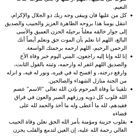
النعيم.
كل من عليها فان ويبقى وجه ربك ذو الجلال والإكرام،
انتقل يومنا هذا بروحه الطاهرة العزيز والحبيب والصديق
إلى جوار خالقه معلناً برحيله الحزن العميق والأسى
البالغ، اللهم انا نعلم بأن الموت حق ونعلم أيضاً أنك
الرحمن الرحيم، اللهم ارحمه برحمتك الواسعة.
إنا لله وإنا إليه راجعون، المني اليوم خبر وفاة الأخ
والصديق اللهم اغفر له وارحمه، وثبته بالقول الثابت،
وارفع درجته، و افسح له في قبره، ونور له فيه، و انزله
من الجنة منازل الشهداء والصالحين.
تلقينا نبأ وفاة المرحوم بإذن الله تعالى “الاسم” عصم
الله قلوب كل ذويه ورزقهم الصبر والعون في فراق
فقيدهم، لله ما أعطى وله ما أخذ والحمد لله على
قضاءه
بقلوب حزينة ومؤمنة بأمر الله الحق نعلن وفاة الحبيب
الغالي رحمة الله عليه، إن العين لتدمع والقلب يحزن