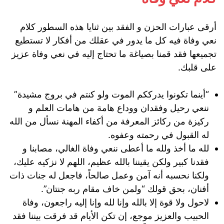
أرقى عبارات الحزن و الفقد بين ثنايا هذه السطور كلام
نعي وفاة فيه كل ما يدور في عقلك من أفكار لا تستطيع
تجميعها فقد قمنا بصياغة ما تحتاج إليه في نعي وفاة عزيز
على قلبك.
“أينما تكونوا يدرككم الموت ولو كنتم في بروج مشيدة”
ننعي رحيل وفقدان ووداع هامة من هامات العلم و
ركيزة من ركائز المعرفة من أكفاء المهنة نسأل من الله
له القبول في رحمته وعفوه.
لله ما أخذ ولله ما أعطى ننعي وفاة الغالي، مصابنا و
فقدنا كبير ولكن يقيننا بالله عظيم، اللهم لا نزكيه عليك،
ولكنا نحسبه أنه آمن وعمل صالحاً، فاجعل له جنات ذات
أفنان، بحق قولك “ولمن خاف مقام ربه جنتان”.
لاحول ولا قوة إلا بالله وإنا لله وإنا إليه راجعون، وفاة
الحبيب والعزيز موجع، إن تكن الأيام قد فرقت بيننا فقد