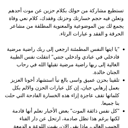
تستطيع مشاركة من حولك بكلام حزين عن موت أحدهم
وتعلن فيه حجم خسارتك وحزنك وفقدك، كلام نعي وفاة
يجمع لك بين الموضوعية والمعنوية المطلقة من مشاعر
الحرقة و الفقد و عبارات الرثاء.
“يا ايتها النفس المطمئنة ارجعي إلى ربك راضية مرضية
فادخلي في عبادي وادخلي جنتي” انتقلت نفس الطيبة
الغالية إلى ربها راضية مرضية تقبلها الله في رحاب
الجنان خالدة.
تلقينا بحزن عميق واسى بالغ نبأ استشهاد أخونا العزيز
بعمل إرهابي جبان، إن كل عبارات الحزن والالم بكل
كلماتها تقف عاجزة إزاء هذه الخسارة الفادحة التي حلت
بنا جميعا.
“كل نفس ذائقة الموت” بعض الأخبار نعلم أنها قادمة
لكنها برغم هذا تظل صادمة، ارتحل عن دار الفناء
الحبيب الغالي، ماذا بقي الان، بقيت اللوعة و الدمعة