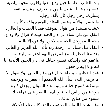
بات الغالي مطمئناً حين ودع الدنيا وقلوب محبيه راضية
عنه، رحمة الله عليك يا من ما تعرف يمينك ما تنفقه
يسارك، رحل رجل كان بألف رجل.
والحسرة والألم يعتصر الفؤاد والجميع واقف كأنهم
خشب مسندة من هول الموقف فقدنا الحبيب و الغالي،
انتقل من دار الفناء إلى دار الخلد حيث لا فراق ولا وداع،
رحم الله روحك الحبيبة و لاحول ولا قوة إلا بالله.
انتقل قبل قليل إلى رحمة ربه بأذن الله العزيز و الغالي
بعد معاناة طويلة مع المرض اللهم اغفر له وارحمه
واعفو عنه واسكنه فسيح جناتك في دار الخلود الأبدية إنا
لله وإنا إليه راجعون.
فقدنا عظيم و مصابنا جلل في وفاة الغالي، ولا نقول إلا
ما يرضي الله، أسأل الله العظيم أن يغفر له ويرحمه
ويسكنه فسيح جناته و يثبته عند السؤال ويجعل قبره
روضة من رياض الجنة و يلهمنا الصبر على فراقه لا
تنسوه من صالح الدعاء.
وفاة شيخنا الصابر المحتسب الذي كان مثالاً للأخلاق