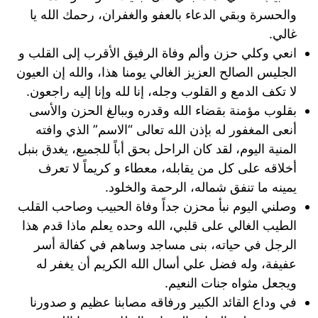
والحسرة وبقي الدعاء بالعفو والغفران، رحمك الله يا
غالي.
انعي وكلي حزن وألم وفاة الرفيق الأقرب إلى القلب و
الجليس الصالح العزيز الغالي يومنا هذا، والله إن العيون
لا تكف الدمع و القلوب وجله، إنا لله وإنا إليه راجعون.
بقلوب مؤمنة بقضاء الله وقدره وببالغ الحزن والأسى
أنعى المغفور له بإذن الله تعالى “الاسم” الذي وافته
المنية اليوم، لقد كان الراحل بحق أباً للجميع، يغدق بنبل
أخلاقه على كل من يقابله، معطاء و كريماً لا تعرف
يمينه ما تنفق شماله، الرحمة والخلود.
وصلني اليوم نبأ محزن جداً وفاة الحبيب وصاحب القلب
الطيب الغالي على قلبي، الله وحده يعلم ماذا قدم هذا
الرجل في حياته، بنى مساجد وساهم في كفالة أسر
عفيفة، وله فضل علي أسال الله الكريم أن يغفر له
ويجعل مثواه جنات النعيم.
في وداع القائد الكبير ورفاقه مصابنا عظيم و صدورنا