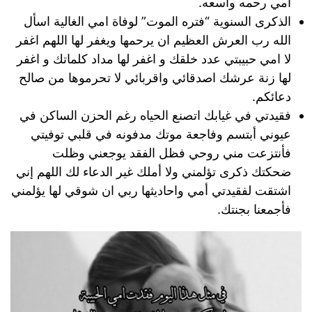
أمي رحمه واسعه.
الذكرى السنوية “فتره الموت” لوفاة امي الغالية اسأل
الله رب العرش العظيم ان يرحمها ويغفر لها اللهم اغفر
لا امي حبيبتي عدد خلقك و اغفر لها مداد كلماتك و اغفر
لها زنة عرشك اصدقائي واقربائي لا تحرموها من صالح
دعائكم.
فقيدتي في غيابك اتصنع الحياه رغم الحزن الساكن في
عيوني أبتسم وفاجعة موتك مدفونه في قلبي توفيتي
فأنتزعت مني روحي فظل الفقد يوجعني وظلت
ضحكتك ذكرى تؤلمني ولا أملك غير الدعاء لك اللهم إني
اشتقت لفقيدتي أمي واحاديثها ربي ان شوقي لها يؤلمني
فأجمعنا بجنتك.