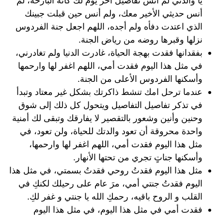
يا والدتي لم أنس تفاصيل اخر يوم لك كأنه البارحة، لم
أنس حديثي الأخير معك، ولم أنس حين قبلت جبينك
الذي اعتدت دفأه ولم أجده، اللهم اجعل جنة الفردوس
نزلها وقبرها روضه من رياض الجنة.
بفقدانها فقدت بهجة الحياة، غادرت الدنيا ولم تغادرني،
في مثل هذا اليوم فقدت أمي، اللهم اغفر لها وارحمها
وأسكنها الفردوس الأعلى من الجنة.
عندما ترحل امك تنشط ذاكرتك بشكل غير معتاد وتبدأ
في تذكر تفاصيل التفاصيل ويتحول كل ذلك إلى شوق
وحنين وأنين وشعور بالتقصير لا يفارقك وتبقى لك أمنية
واحدة محروقة أن تعود والدتك للحياة، ولن تعود، في
مثل هذا اليوم فقدت أمي، اللهم اغفر لها وارحمها،
وأسكنها جناتٍ تجري من تحتها الأنهار.
مثل هذا اليوم فقدتُ روحي فقدتُ بسمتي، في مثل هذا
اليوم فقدتُ جنتي أمي، مرَ عام على رحيلك لكنكِ في
القلب و الروح باقيه، رحمكِ الله يا جنتي و غفر لكِ.
فقدت أمي في مثل هذا اليوم، في مثل هذا اليوم