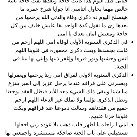
حياتى قبل اليوم هذا كانت حاجة وبعدها بقت حاجة ثانية
خالص مهما بحاول اتناسى انا جوايا شرخ عمره ما
هيتصلح اليوم ده ذكرى وفاة والدتى الله يرحمها من
بعدها زى ما تقول كدة الواحد بقا عايش خايف من كل
حاجة ومعتش امان بعدك يا امى.
في الذكرى السنوية الأولى لوفاه امي اللهم أرحم من
غابت بجسدها وبقت ذكرى محفوره في قلوبنا اللهم
انس وحشتها ونور قبرها وإغفر ذنبها وإبني لها بيتا في
الجنة.
الذكرى السنوية الاولى لفراق امى ربنا يرحمها ويغفرلها
ويصبرنى على فراقه عندما يرحل عزيز إلى القبر ينتزع
منا شيئا ويبقى ذلك الشيء معه للأبد فيظل الفقد يوجعنا
وتظل الذكرى تؤلمنا ولا نملك غير الدعاء اللهم ارحم
جميع من فقدناهم وسالت دموعنا عند فراقهم وبكت
قلوبنا حزنا عليهم.
امي الراحله يا اطهر قلب ذهب بلا عوده ربي اجعلها
تستقبلني على باب الجنه ضاحكه مستبشره واجمعني بها