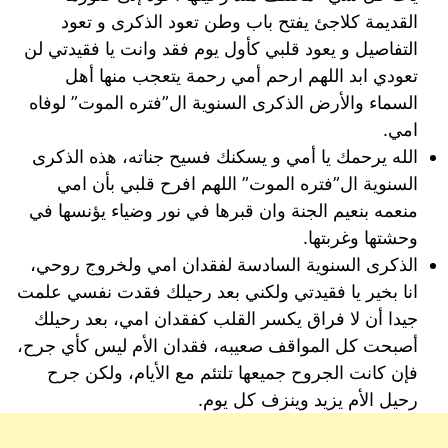
القديمة كلاجئ يفتح باب وطن تعود الذكرى و تعود
التفاصيل و يعود قلبي كأول يوم فقد وانت يا فقيدتي لن
تعودي ابد اللهم ارحم أمي رحمة يتعجب منها أهل
السماء والأرض الذكرى السنوية ال”فتره الموت” لوفاه
امي.
الله يرحمك يا أمي و يسكنك فسيح جناته، هذه الذكرى
السنوية ال”فتره الموت” اللهم افرح قلبي بأن امي
منعمه بنعيم الجنة وان قبرها في نور وضياء يؤنسها في
وحشتها وغربتها.
الذكرى السنوية السادسة لفقدان امي ولخروج روحي،
انا بخير يا فقيدتي ولكني بعد رحيلك فقدت نفسي علمت
جيدا أن لا فراق يكسر القلب كفقدان امي، بعد رحيلك
أصبحت كل المواقف صعيبه، فقدان الأم ليس كأي جرح،
فإن كانت الجروح جميعها تلتئم مع الأيام، ولكن جرح
رحيل الأم يزيد وينزف كل يوم.