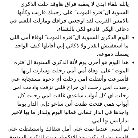
يالله بلقاء ابدي لا يعقبه فراق هاوقد حلت الذكري
السنوية ال”فتره الموت” على رحيلك قاربت وكأنها
بالامس القريب لقد اوجعني فراقك ومازلت اتلعثم في
دعائي اليكي فادعو لكي بالشفاء.
اليوم الذكرى السنوية ال”فتره الموت” لوفاة أمي اللي
ما اسعفنيش القدر ولا ذكائي إني أقابلها كيف الواحد
يمسك دموعه.
هذا اليوم هو أحزن يوم لأنة الذكرى السنوية ال”فتره
الموت” على وفاة أمي أمي رحلت وسارت لربها
فأسرعت وأنتقلت امي رحلت أي دعوة مستجابة عني
رصدت امي رحلت اي جراح قلبي نزفت وادمت امي
رحلت اي كل أبواب ساعدي غلقت امي رحلت كل
أبواب همي فتحت ظننت أني ساعو دإلى الدار يوما
واجدها في الدار تلقاني فماليا اليوم وللدار ما بها لاخير
بدارليس بها امي.
لم أنسى عندما نمت على أمل شفائك واستيقظت على
فاجعة رحيلك بكيت حد الانكسار مرت الذكرى السنوية