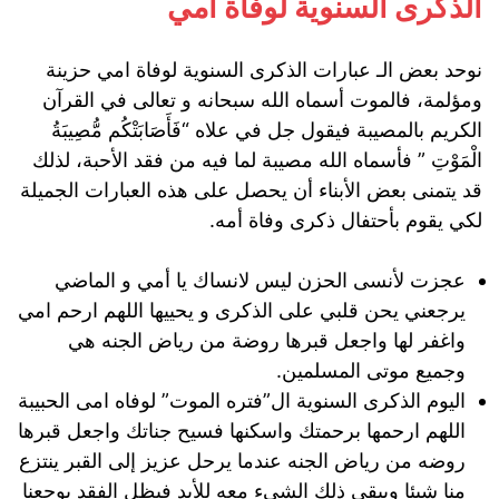
الذكرى السنوية لوفاة أمي
نوحد بعض الـ عبارات الذكرى السنوية لوفاة امي حزينة
ومؤلمة، فالموت أسماه الله سبحانه و تعالى في القرآن
الكريم بالمصيبة فيقول جل في علاه “فَأَصَابَتْكُم مُّصِيبَةُ
الْمَوْتِ ” فأسماه الله مصيبة لما فيه من فقد الأحبة، لذلك
قد يتمنى بعض الأبناء أن يحصل على هذه العبارات الجميلة
لكي يقوم بأحتفال ذكرى وفاة أمه.
عجزت لأنسى الحزن ليس لانساك يا أمي و الماضي
يرجعني يحن قلبي على الذكرى و يحييها اللهم ارحم امي
واغفر لها واجعل قبرها روضة من رياض الجنه هي
وجميع موتى المسلمين.
اليوم الذكرى السنوية ال”فتره الموت” لوفاه امى الحبيبة
اللهم ارحمها برحمتك واسكنها فسيح جناتك واجعل قبرها
روضه من رياض الجنه عندما يرحل عزيز إلى القبر ينتزع
منا شيئا ويبقى ذلك الشيء معه للأبد فيظل الفقد يوجعنا