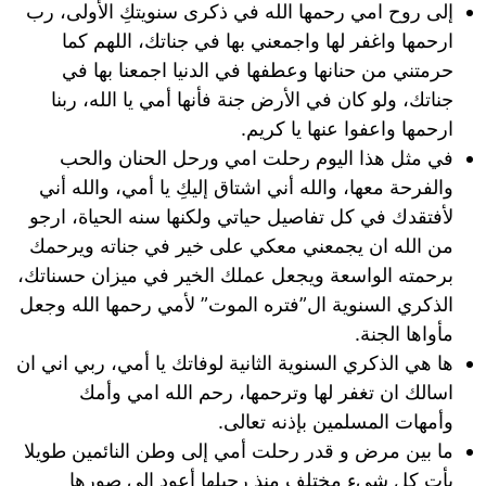
إلى روح امي رحمها الله في ذكرى سنويتكِ الأولى، رب
ارحمها واغفر لها واجمعني بها في جناتك، اللهم كما
حرمتني من حنانها وعطفها في الدنيا اجمعنا بها في
جناتك، ولو كان في الأرض جنة فأنها أمي يا الله، ربنا
ارحمها واعفوا عنها يا كريم.
في مثل هذا اليوم رحلت امي ورحل الحنان والحب
والفرحة معها، والله أني اشتاق إليكِ يا أمي، والله أني
لأفتقدك في كل تفاصيل حياتي ولكنها سنه الحياة، ارجو
من الله ان يجمعني معكي على خير في جناته ويرحمك
برحمته الواسعة ويجعل عملك الخير في ميزان حسناتك،
الذكري السنوية ال”فتره الموت” لأمي رحمها الله وجعل
مأواها الجنة.
ها هي الذكري السنوية الثانية لوفاتك يا أمي، ربي اني ان
اسالك ان تغفر لها وترحمها، رحم الله امي وأمك
وأمهات المسلمين بإذنه تعالى.
ما بين مرض و قدر رحلت أمي إلى وطن النائمين طويلا
يأت كل شيء مختلف منذ رحيلها أعود إلى صورها