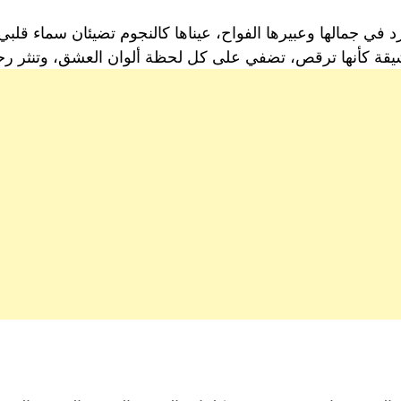
رد في جمالها وعبيرها الفواح، عيناها كالنجوم تضيئان سماء قل
قة كأنها ترقص، تضفي على كل لحظة ألوان العشق، وتنثر رحي