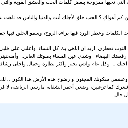
ت التي تحبها ممزوجة ببعض كلمات الحب والعشق القوية والتي تُ
مين كم أهواكِ ؟ الحب خلق لأجلك أنت والدنيا والناس قد تاهت
ات الكلمات وعطر الورد فيها براءة الروح، وسمو الخلق فيها ج
 التوت تعطري اريد ان اباهي بك كل النساء وأعلني على قلبي 
قصتك البيضاء وشدي عين المساء بصوتك العابر.. وأمنحنيني 
ل احبك .. وكل عام وانتي بخير واكثر نظارة وجمال واحلى رش
وعشقي سكونك المجنون و رضوخ هذه الأرض هذا الكون .. لك 
ك كما ترغبين، وضعي أحمر الشفاه، مارسي الرياضة، لا فرق
ل حال.