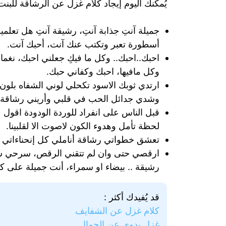
يُمكنك اليوم إيجاد كلام غزل عن الرشاقة للبن
جميلة آنتِ جذابة آنتِ، رشيقة آنتِ هل تعل
أسطورة تعبر وتكتب عنك آنت، أحبك آنت.
احبك..احبك.. وكل ما فيكِ جعلني احبك، نغم
وكل مافيها، احبك وكفاني حبك.
ارتدي ثوبك الاسود تكحلي لوني الشفاه بلون
وشدي جدائل الحب في قلبي وأريني رشاقة ر
قبل الناس على انفراد للوردة الودودة اقو
لحظة تأمل وهدوء الكون لاصوت الا لقلبينا.
تعشق خطواتي رشاقة أناملي كل إنحناءاتي 
ارقصي حتى وان لم تتقني الرقص، سرحي شعر
رشيقة .. بيضاء او سمراء، أنت جميلة على ك
قد يُفيدك أكثر :
كلام غزل عن الشفايف
غزل بدوي عن الجمال