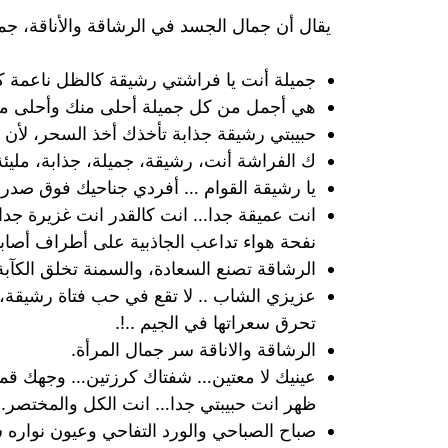
يقال أن جمال الجسد في الرشاقة والأناقة، جم
جميلة أنت يا فراشتي رشيقة كالظل ناعمة ك
هي أجمل من كل جميلة أحلى منك وأحلى م
حبيبتي رشيقة جذابة تأخذك أخذ السحر، لأن ع
ك الفراشة أنت، رشيقة، جميلة، جذابة، مليئة 
يا رشيقة القوام … أفردي جناحيك فوق صدري
انت عميقة جدا… انت كالقدر انت غزيرة جدا
نفحة هواء تداعب الجاذبية على أطراف أصابعه
الرشاقة تصنع السعادة، والسمنة تخلق الكآبة 
عزيزي الشاب .. لا تقع في حب فتاة رشيقة، 
تحرق سعراتها في الجيم ..!.
الرشاقة والاناقة سر جمال المرأة.
عينيك لا معتين… شفتاك كرزتين… وجهك قم
ظهر انت حبيبتي جدا… انت الكل والمختصر.
صباح الصباحي والورد التفاحي وعيون نوار