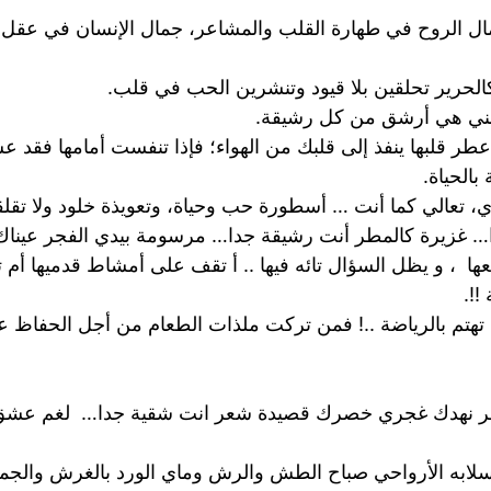
ال الروح في طهارة القلب والمشاعر، جمال الإنسان في عقل، ي
الحرير تحلقين بلا قيود وتنشرين الحب في قلب.
ني هي أرشق من كل رشيقة.
طر قلبها ينفذ إلى قلبك من الهواء؛ فإذا تنفست أمامها فقد عش
بالحياة.
، تعالي كما أنت … أسطورة حب وحياة، وتعويذة خلود ولا تق
… غزيرة كالمطر أنت رشيقة جدا… مرسومة بيدي الفجر عيناك ك 
ا ، و يظل السؤال تائه فيها .. أ تقف على أمشاط قدميها أم ت
!!.
تهتم بالرياضة ..! فمن تركت ملذات الطعام من أجل الحفاظ ع
ر نهدك غجري خصرك قصيدة شعر انت شقية جدا… لغم عشق ان
ه سلابه الأرواحي صباح الطش والرش وماي الورد بالغرش وال