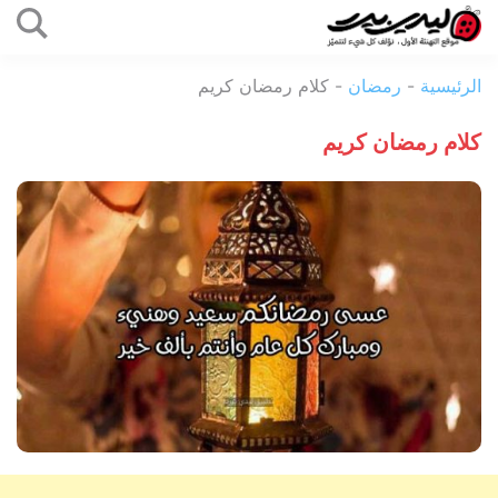
التخطي
إلى
ليدي
المحتوى
الرئيسية
-
رمضان
-
كلام رمضان كريم
بيرد
كلام رمضان كريم