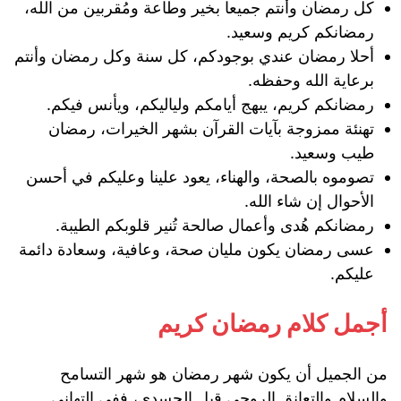
كل رمضان وأنتم جميعا بخير وطاعة ومُقربين من الله،
رمضانكم كريم وسعيد.
أحلا رمضان عندي بوجودكم، كل سنة وكل رمضان وأنتم
برعاية الله وحفظه.
رمضانكم كريم، يبهج أيامكم ولياليكم، ويأنس فيكم.
تهنئة ممزوجة بآيات القرآن بشهر الخيرات، رمضان
طيب وسعيد.
تصوموه بالصحة، والهناء، يعود علينا وعليكم في أحسن
الأحوال إن شاء الله.
رمضانكم هُدى وأعمال صالحة تُنير قلوبكم الطيبة.
عسى رمضان يكون مليان صحة، وعافية، وسعادة دائمة
عليكم.
أجمل كلام رمضان كريم
من الجميل أن يكون شهر رمضان هو شهر التسامح
والسلام والتعانق الروحي قبل الجسدي، ففي التهاني