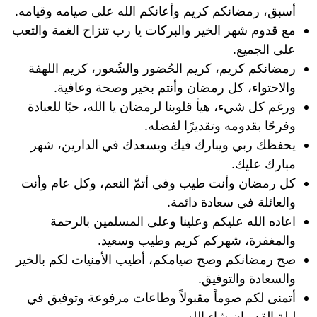
أسبق، رمضانكم كريم وأعانكم الله على صيامه وقيامه.
مع قدوم شهر الخير والبركات يا رب تنزاح الغمة والتعب
على الجميع.
رمضانكم كريم، كريم الحُضور والشُعور، كريم اللهفة
والاحتواء، كل رمضان وأنتم بخير وصحة وعافية.
ورغم كل شيء، هيأ قلوبنا لرمضان يا الله، حبًا للعبادة
وفرحًا بقدومه وتقديرًا لفضله.
يحفظك ربي ويبارك فيك ويسعدك في الدارين، شهر
مبارك عليك.
كل رمضان وأنت طيب وفي أتمّ النعم، وكل عام وأنت
والعائلة في سعادة دائمة.
اعاده الله عليكم وعلينا وعلى المسلمين بالرحمة
والمغفرة، شهركم كريم وطيب وسعيد.
صح رمضانكم وصح صيامكم، أطيب الأمنيات لكم بالخير
والسعادة والتوفيق.
أتمنى لكم صوماً مقبولاً وطاعات مرفوعة وتوفيق في
ليلة القدر إن شاء الله.