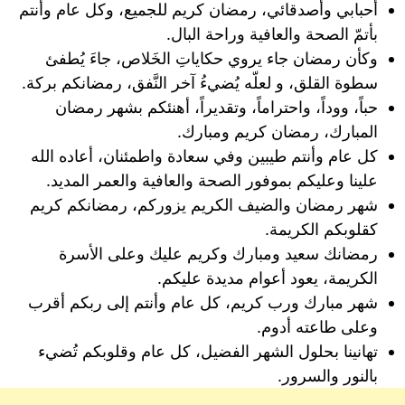
أحبابي وأصدقائي، رمضان كريم للجميع، وكل عام وأنتم
بأتمّ الصحة والعافية وراحة البال.
وكأن رمضان جاء يروي حكاياتِ الخَلاص، جاءَ يُطفئ
سطوة القلق، و لعلّه يُضيءُ آخر النَّفق، رمضانكم بركة.
حباً، ووداً، واحتراماً، وتقديراً، أهنئكم بشهر رمضان
المبارك، رمضان كريم ومبارك.
كل عام وأنتم طيبين وفي سعادة واطمئنان، أعاده الله
علينا وعليكم بموفور الصحة والعافية والعمر المديد.
شهر رمضان والضيف الكريم يزوركم، رمضانكم كريم
كقلوبكم الكريمة.
رمضانك سعيد ومبارك وكريم عليك وعلى الأسرة
الكريمة، يعود أعوام مديدة عليكم.
شهر مبارك ورب كريم، كل عام وأنتم إلى ربكم أقرب
وعلى طاعته أدوم.
تهانينا بحلول الشهر الفضيل، كل عام وقلوبكم تُضيء
بالنور والسرور.