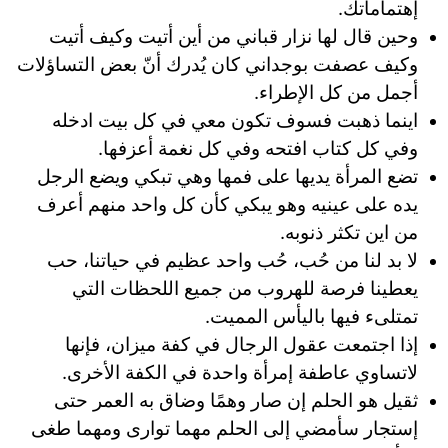
إهتماماتك.
وحين قال لها نزار قباني من أين أتيت وكيف أتيت
وكيف عصفت بوجداني كان يُدرك أنّ بعض التساؤلات
أجمل من كل الإطراء.
اينما ذهبت فسوف تكون معي في كل بيت ادخله
وفي كل كتاب افتحه وفي كل نغمة أعزفها.
تضع المرأة يديها على فمها وهي تبكي ويضع الرجل
يده على عينيه وهو يبكي كأن كل واحد منهم أعرف
من اين تكثر ذنوبه.
لا بد لنا من حُب، حُب واحد عظيم في حياتنا، حب
يعطينا فرصة للهروب من جميع اللحظات التي
تمتلىء فيها باليأس المميت.
إذا اجتمعت عقول الرجال في كفة ميزان، فإنها
لاتساوي عاطفة إمرأة واحدة في الكفة الأخرى.
ثقيل هو الحلم إن صار وهمًا وضاق به العمر حتى
إستجار سأمضي إلى الحلم مهما توارى ومهما طغى