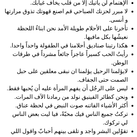
الإهتمام لن يأتيك إلا من قلب يخاف غيابك.
لا مبرر لحزنك الصباحي قم اصنع قهوتك تذوق مرارتها
و أنسى.
تأخرنا على الأحلام طويلة الأمد نحن ابناءُ اللحظة
نعيشُها بكل مافيها.
هكذا رتبنا صناديق أحلامنا في الطفولة واحداً واحدا.
رأيتُ الحب كسيراً عاجزاً جائعاً مشرداً في طرقات
الوطن.
لايؤلمنا الرحيل يؤلمنا ان نبقى معلقين على حبل
الصمت حتى الجفاف.
ليس على الرجُل أن يفهم المرأة عليه أن يُحبها فقط.
ونحن كطائر الفينيق نولد من رمادنا الآف المرات.
أكثر الأشياء الفاتنه صوت النبض في لحظة عناق.
تركتُ جميع الناس فيك محبّةً، فيا ليت بعض الناس
لي تركوك.
‏‏تقوُلين البشر واجد و تلقى بينهم أحبابّ واقول اللي