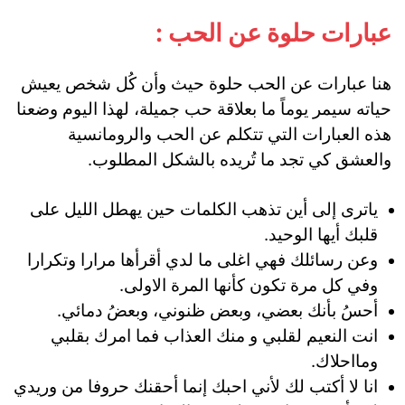
عبارات حلوة عن الحب :
هنا عبارات عن الحب حلوة حيث وأن كُل شخص يعيش
حياته سيمر يوماً ما بعلاقة حب جميلة، لهذا اليوم وضعنا
هذه العبارات التي تتكلم عن الحب والرومانسية
والعشق كي تجد ما تُريده بالشكل المطلوب.
ياترى إلى أين تذهب الكلمات حين يهطل الليل على
قلبك أيها الوحيد.
وعن رسائلك فهي اغلى ما لدي أقرأها مرارا وتكرارا
وفي كل مرة تكون كأنها المرة الاولى.
أحسُ بأنك بعضي، وبعض ظنوني، وبعضُ دمائي.
انت النعيم لقلبي و منك العذاب فما امرك بقلبي
ومااحلاك.
انا لا أكتب لك لأني احبك إنما أحقنك حروفا من وريدي