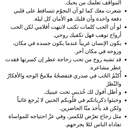
المواقف تعلمك من يحبك.
شعرت معك كما لو أن النجوّم تتساقط على قلبي
دفعة واحدة وأن قلبك هو الأمان كل ليلة.
لو أن الحب كلمات تكتب لانتهت أقلامي لكن الحب
أرواح توهب فهل تكفيك روحي.
يكون الإنسان غريباً عندما يكون جسده في مكان،
وروحه في مكان آخر.
قد تشبه روح من تحب زحاجة عطر إن كسرتها فقدت
عطر مشاعره.
‏أُكتّمُ الحُب في صدري فتفضحُهُ ملامحُ الوجه والأفكارُ
والنّظرُ
و أظل أقول لك خُذيني تحت عينيك.
وخبئوا ذكرياتكم في قلُوبكم الحنين لا يُرجع غائباً
ولكن قد يأخذ منّا الحاضرين.
مثل زجاج تعرّض للكسر، وفي عزّ احتياجه للمواساة
تفاداه الناس لئلا يجرحهم.