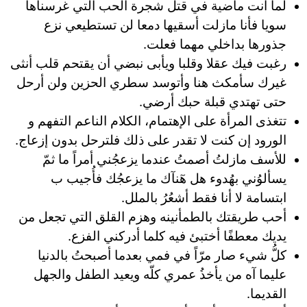
لما أنت ماضية في قتل شجرة الحب التي غرسناها
سويا فأنا مازلت أسقيها دمعا لن تستطيعي نزع
جذورها بداخلي مهما فعلت.
رغبت فيك عقلا وقلبا ويأبى نبضي أن يقتحم قلب أنثى
غيرك سأمكث هنا وأتوسد سطري الحزين ولن أرحل
حتى تهتدي قبلة حبك أرضي.
تتغذى المرأة على الإهتمام، الكلام الناعم التفهم و
الورود إن كنت لا تقدر على ذلك فلترحل بدون إزعاج.
للأسف مازلتُ أصمتُ عندما يزعجُني أمراً ما ثمّ
يسألوُني بهُدوء هل ھٓنآك ما يزعجُك فأُجيب ب
ابتسامة لا أنا فقط أشعُرُ بالملل.
أحب طريقتك بالطمأنينه وهزم القلق التي تجعل من
يديك معطفًا أختبئ فيه كلما أدركني الفزع.
كلُّ شيء صار مرّاً في فمي بعدما أصبحتُ بالدنيا
عليما آه من يأخذُ عمري كلّه ويعيد الطفل والجهل
القديما.