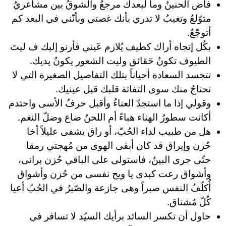
فاض الحنينُ وما لبعدك مرجعُ والشوقُ بين مشاعريُ
متوّلعُ وتغيبُ لا تدري بأنك غصتي وبأنّني في البعد كم
أتوجّعُ.
بكُل إتجاه أراك كطيف ‏يُلازم عٓيني فأرنو إليك ‏ف ليتٓ
الطيوف تكونُ حٓقائق ‏وليت الشعور يكونُ يديك. ‏⁧ ⁩
تتجسد السعادة أحياناً بتلك التفاصيل الصغيرة التي لا
تحتاجُ منك سوى التفاتة قلبك قبل عينيك.
وقولي إذا ما استجدّ العناءُ وأقبل حرفُ الأسى واحتدم
أكانت سطورُ الهناء هباءً أم اللحنُ ضاع وضلّ النغم.
هل من طبيب لداء الحُبّ، أو راق يشفى عليلاً أخا
حُزن وإيراق قد كان أبقى الهوى من مُهجتي رمقا
حتّى جرى البينُ، فاستولى على الباقي حُزن برانى،
وأشواق رعت كبدى يا ويح نفسى من حُزن وأشواق
أُكلّفُ النفس صبراً وهى جازعة والصّبرُ في الحُبّ أعيا
كُلّ مُشتاق.
حاول أن تكسر السائد برأيك السيّد لا تسافر في