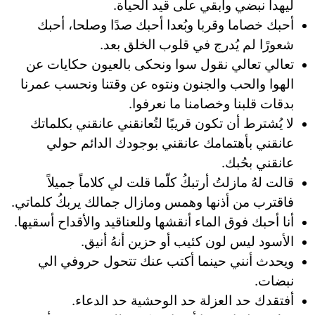
ليهدأ نبضي وابقي على قيد الحياة.
أحبك خصاما وقربا وبُعدا أحبك صدًا وصلحا، أحبك
شعورًا لم يُدرج في قلوب الخلق بعد.
تعالي تعالي نقول سوا ونحكى بالعيون حكايات عن
الهوا والحب والجنون ونتوه عن وقتنا ونحسب عمرنا
بدقات قلبنا وخصامنا ما نعرفوا.
لا يُشترط أن تكون قريبًا لتُعانقني عانقني بكلماتك
عانقني بأهتمامك عانقني بوجودك الدائم حولي
عانقني بحُبك.
قالت لهُ مازلتُ أرتبكُ كلّما قلت لي كلاماً جميلاً
فاقترب من أذنها وهمس ومازال جمالك يربكُ كلماتي.
أنا أحبك فوق الماء أنقشها وللعناقيد والأقداح أسقيها.
الأسود ليس لون كئيب أو حزين أنهُ أنيق.
ويحدث أنني حينما أكتب عنك تتحول حروفي الي
نبضات.
أفتقدك حد العزلة حد الوحشية حد الدعاء.