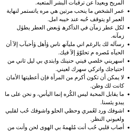
المريح وبعيداً عن ترقبات البشر المتعبه.
عمر الشخص ما ينحب مرتين ‏هي مره ياتستمر لنهاية
العمر ‏او يتوقف حُبه عند خيبه امل.
لكل عطر زمآن في الذآكرھ وٰبعض العطر يطوٰل
زمآنه.
رسآله لك بالرغم اني مليآنھ ناس وٰأهل وٰأحبآب إلآ أن
الحيآه مُصره م تحلوّوٰ إلآ فيك.
اسهريني خلصي فيني حنينك وابتدي بي ليل ثاني من
احتياجك واتركي سهرك لعيني.
لا يمكن أن تكون أكرم من المرأة فإن أعطيتها الأمان
كانت لك وطن.
ما يقابل المحبة ليس الكُره إنما اليأس، و نحن على ما
يبدو يئسنا.
اشوفك ورد لعُمري وحظي الحلو واشوفك حُب لقلبي
ولعيوني النظر.
أصاب قلبي حُب أنت مُلهمهُ بي الهوى لحن وأنت من