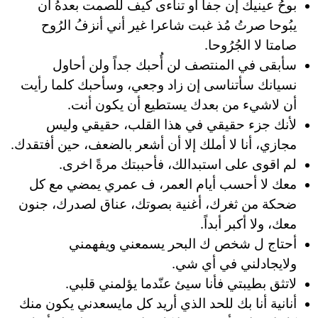
بوحُ عينيك إن جفا أو تناءى كيف للصمت بعدهُ أن
يبُوحا صرتُ مُذ غبت شاعرا غير أني أنزفُ الرُوح
صامتا لا الجُرُوحا.
سأبقى في المنتصف لن أُحبك جداً ولن أحاول
نسيانك سأتناسى إن زاد وجعي، وسأحبك كلما رأيت
أن لاشيء من بعدك يستطيع أن يكون أنت.
لأنك جزء حقيقي في هذا القلب، حقيقي وليس
مجازي، أنا لا أملك إلا أن أشعر بالضعف، حين أفتقدك.
لم اقوى على استبدالك، فأحببتك مرةً اخرى.
معك لا أحسب أيام العمر، ف عمري يمضي مع كل
ضحكة من ثغرك، أغنية بصوتك، عناق لصدرك، جنون
معك، ولا أكبر أبداً.
أحتاج ل شخص ك البحر يسمعني ويفهمني
ولايجادلني في أي شي.
لاتثق بطيبتي فأنا سيئ عنّدما يؤلمني قلبي.
أنانية أنا بك للحد الذي أريد كل مايسعدني يكون منك