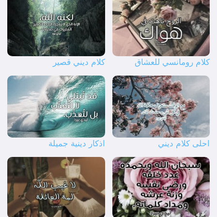
كلام رومانسي للعشاق
كلام ديني قصير
احلى كلام ديني
اذكار دينية جميلة