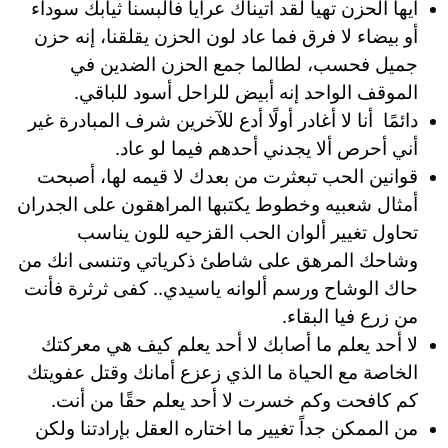
أيها الحزن تهيأ لقد أتيناك عرايا فألبسنا ثيابك سوداء
أو بيضاء لا فرق فما عاد لون الحزن يقلقنا، إنه حزن
جميل فحسب، لطالما جمع الحزن الضدين في
الموقف الواحد إنه أبيض للراحل أسود للباقي.
دائمًا أنا لا أغادر أولًا أدع للآخرين شرف المبادرة غير
أني أحرص ألا يجدني أحدهم فيما لو عاد.
قوانين الحب تبعثرت من بعدك لا قيمه لها، أصبحت
أمثال شعبيه وخطوط يكتبها المراهقون على الجدران
تحاول تغيير ألوان الحب القزحيه للون يناسب
وشاحك المرهق على شاطئ ذكرياتي وتنسى انك من
حاك الوشاح ورسم ألوانه ياسيدي.. كفى ثرثرة فأنت
من زرع فيا البقاء.
لا أحد يعلم ما أصابك لا أحد يعلم كيف هي معركتك
الخاصة مع الحياة ما الذي زعزع أمانك وقتل عفويتك
كم كافحت وكم خسرت لا أحد يعلم حقًا من أنت.
من الممكن جداً تغيير ما اختاره العقل بإرادتنا ولكن