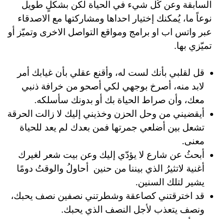
السابقة وعن كُل شيء في الحياة لكن بشكلٍ طويل
نوعاً ما، يُمكنك إختيار احداها ومشاركتها مع الاصدقاء
عبر واتس اب او برامج ومواقع التواصل الاخرى وتميّز أو
تميّزي بها.
قل لقلبي بأنك لست له، وأقنع عقلي بأن غيابك أمر
لابد منه، أصرخ بوجهي لكي أصحو من خرافة ذنبي
معك، وأن صراط الحياة بك أو بدونك سأسلكه.
أيقضيني من وحل الحزن وخذيني إليك لا زالت الحرقة
تشعل بين أضلعي جمرتها فمن بعدك لم يعد للحياة
معنى.
أبحثُ عن شارع لا يؤدّي إليك ‏وعن بيت شعر لغيرك
‏أغنية لاتثيرُ الذي بيننا من حنين ‏ ‏أحاولُ ‏والوقتُ دومًا
يشير لتلك السنين.
قد اخترقتني كصاعقة وشطرتني نصفين نصف يحبك،
ونصف يتعذب لأجل النصف الذي يحبك.