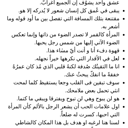
عشق واحد يشوُف إن الجميع اغرابّ.
يبقى في عُمق كل إنسان شعور لا يُدركه إلا هو.
مقتنعة بتلك المسافة التي تفصل بين ما أود قوله وما
أشعر به.
المرأة كالقمر لا تصدر الضوء من ذاتها وإنما تعكس
الضوء الآتي إليها من شمس رجل يحبها.
قهوة دفء أنا و أنت أيّ مسٰاء هذا.
لعل في الأقدار التي نكرهها خيراً نجهله.
انا ما التقيتُك صُدفة لكنهُ قلبي الذي مُذ كان عمرُهُ
خفقةً ما انفكّ يبحثُ عنك.
سوف تبقين فى القلب وجعا يستقيظ كلما لمحت
انثي تحمل بعض ملامحك.
هو لن يبوح وهي لن تبوح ويفترقا ويبقي ما كتما.
اول علامات الحب أن يشعر الرجل بالألم كأن المرأة
التي احبها، كسرت له ضلعاً.
لسنا هنا لرغبه او هدف بل هذا المكان كالشاطي