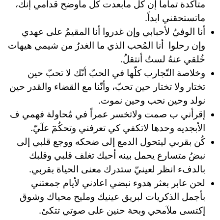
متأكدة تماماً إن كل مابعدت كل ماوضح قدامي إنك،
ماتستحقني ابداً.
أنا الوفيُ لأحبابي وإن غدروا ‏أنا المقيمُ على عهدي
وإن رحلوا ‏ ‏أنا المُحب الذي ما الغدرُ من شيمي ‏هيهات
خُلقي عنهُ لستُ أنتقلُ.
وخلاصة التّجارب كلّها في الحبّ أنّك لا تحبّ حين
تختار ولا تختار حين تحبّ، وأنّنا مع القضاء والقدر حين
نولد وحين نحب وحين نموت.
إقرأني ب صمت ولاتخسر عمراً في مُحاولة فهمي ف
الأبجديه وحدها لاتكفي كي تعرفني وتحكُمٓ علٓيّ.
كُن بقربي ليتحول الدمع إلى ضحكه ووجع قلبي إلى
نبضُ متسارع يحمل بينه أحبك تغلف قلبي وقلبك
بالدفء انظر لعينيّ ستدرك معنى الحياة بقربي.
لحن عابر بعثر هدوء نبضي اعادني لأيام جمعتني
بأجمل الذكريات لبريق عينيك ومليح محياك وشوق
إكتسى ملآمحي وبحة حنين على صوتي تتكئ.