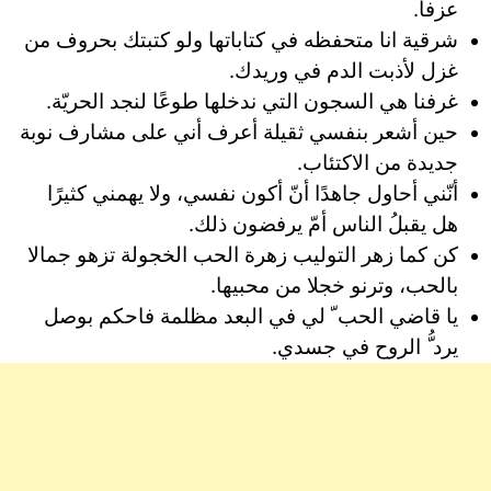
عزفا.
شرقية انا متحفظه في كتاباتها ولو كتبتك بحروف من
غزل لأذبت الدم في وريدك.
غرفنا هي السجون التي ندخلها طوعًا لنجد الحريّة.
حين أشعر بنفسي ثقيلة أعرف أني على مشارف نوبة
جديدة من الاكتئاب.
أنّني أحاول جاهدًا أنّ أكون نفسي، ولا يهمني كثيرًا
هل يقبلُ الناس أمّ يرفضون ذلك.
كن كما زهر التوليب زهرة الحب الخجولة تزهو جمالا
بالحب، وترنو خجلا من محبيها.
يا قاضي الحب ّ لي في البعد مظلمة فاحكم بوصل
يرد ُّ الروح في جسدي.