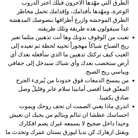
الطرق التي مهّدها الآخرون قبلك اختر الدروب
الوعرة، ومهّدها بأقدامك، وإقدامك تحمل مخاطر
الطرق الموحشة وازرع أطرافها بنصوصك المدهشة
غداً سيقولون هذه طريقة وتلك طريقته.
تعبت من الوقوف بدونك وها أنت تذهبين مثلما تعبر
ريح الصباح شباكاً مهجوراً تحييه لحظة ثم تعيده إلى
الغيب كيف تركتك تذهبين ما الذي سأفعله بعدك أي
أرض ستخصب بعدك وأي شباك سيدخل إلى جفافي
ويباسي ريح الصبح.
من يمسح الدمعات فوق خدودنا من يُبرىء الجرح
المعتّق فينا أقصى أمانينا سلام عابر وقليلُ وصل
صادق يكفينا.
اتدري ماذا يعني الصمت ان تجف روحك ويموت
احساسك عطشا ان تتالم ويتالم من يحبك ان تعيش
وحيدا داخل ضجيج لا يسمعه غيرك يصم افكارك
ويقتل ازهارك كن نديا ليورق بستان عمرك وتحدث ما