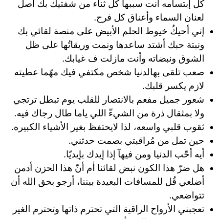
كل إبتسامه أنت سببها كل ثناء من شفتيك بك أصل
لعنان السماء وأعناق كل فرح.
إني أحيكُ خيوط الحلم الأبيض على منصة لقائي بك
ونبتة حبك أشتد ساعدها ونمت وريقاتُها على ظل
الشوق ونبضاته وأنت مازلت ف غيابك.
صعب تلقى بهالدنيا شخص مكتفي فيك مهّما عطيته
لازم يكسر قلبك.
شعور جميل مفعم بالانتصار للقلب يوم تبطل ترتجي
ولا بمثقال ذرة من الشيءّ اللي ياما طال رجاك فيه.
ثقوب قلبي واسعه، لذا لايحتفظ بغير الأشياء الكبيره.
حين تمل من مُراقبتي بصمت حدثني.
أيه أحّب الدنيا ومن فيهآ إذا إيدك بإيديّا.
هل ضرّ هذا الكون نبض لقائنا أم أنّ هذا الحزن أدمن
أضلعي قُل للمسافات البعيدة بيننا، أرجو بحق الله أن
تتواضعي.
تعجبني الأرواح الراقية التي تحترم ذاتها وتحترم الغير