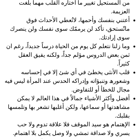
من المستحيل تغيير ما اختاره القلب مهما بلغت
العزيمة.
أعتني بنفسك وأحمها، لاتُعطي الأحداث فوق
ماتّستحق، تأكد لن يرممّك سوى نفسك ولن ينصرك
سوى إرادتك.
وما زلنا نتعلم كل يوم من الحياة درساً جديداً، رغم ان
ثمن بعض الدروس مؤلم جداً، ولكنه يفيق العقل
كثيراً.
قلب الأنثى يخطئ في أي شئ إلا في إحساسه
وشعورھ وتنبؤاته وإدراكه الحدس عند المرأة ليس فيه
مجال للخطأ أو للتفاوض.
أفضل وأكثر الأشياء جمالاً في هذا العالم لا يمكن
مشاهدتها أو سماعها، ولكن أغلبها تشعر بها وتلمسها
بقلبك.
الإهتمام هو سيد الموقف فلا علاقة تدوم ولا حب
يسري ولا صداقة تمشي ولا وصل يكمل بلا اهتمام.