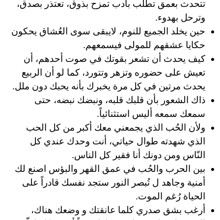
تتحدث بعمق تطلب بأدب تمزح بذوق، تعتذر بصدق،
وترحل بهدوء.
حين يخلد الجميع للنوم، لايبقى سوى العُشاق يحكون
حكايا عشقهم للمولى فيسمعهم.
كيف يحدث أن تشعر بقوتك في صوت أحدهم، أن
تعيش على حضوره وتزهر وتتورد، كما لو أن الربيع
يحدث مرتين في كل مرة يخبرك بأنه يحبك دون ملل.
ذاك الشعور بأن قلبك قلبه، ونبضك نبضه، حتى
سمعك سمعه أليس استثنائياً.
ولأن الحُب الذي يجمعني معك أكبر من كل الحب
الذي شهدته طوال حياتي، أنت وحدك عندي كل
النّاس ومن دونك أنا فقير كل الناس.
بين الحرب والحُب في عمق القهر والبؤس اصنع لك
أمنية وجاهد ل تُبصر النور ستجد نفسك قادراً على
الحياة رُغم الموت.
أرغب بشق صدري كلما عانقتك و وضعك هناك،