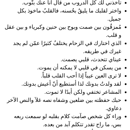
تاخذني لك كل الدروب من قال انا عنك بتّوب.
واختر لقلبك ما يليقُ بحُسنه، فالقلبُ ماخوذ بكل
جميل.
مُمزقُون بين صمت وبوح بين حنين وكبرياء و بين عقل
و قلب.
الذي اختارك في الزحام يختلفُ كثيرًا عمّن لم يجد
غيرك في طريقه.
عيناي تتحدث، قلبي يصمت.
من يسكن في قلبي لا يمكنه أن يموت.
لا ترى العين عيباً إذا أحب القلب قلباً.
لقد ولدتُ بدونك لذا أستطيع أنّ أعيش بدونك.
المشاعر تختفي ولكن أبدًا لا تموت.
حبك حفظته بين ضلعين وشفاه نصه غلآ والنص الآخر
دعاوي.
وراء كل شخص صآمت كلام بقلبه لو سمعت ربعه
بس، ما راح تقدر تتكلم آبد من بعده.