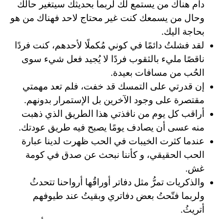
دام هناك من يستمع لك لربما بحديثك سيتغير حالك
وحال من يسمعك كنت غير محتاج لاحد فهناك من هو
بحاجة اليك.
لقد فشلتُ دائمًا في كوني مُكملًا لأحدهم، كنت فردًا
ناقصًا مليء بالثقوب فردًا لا يُجيد فعل شيء سوى
الحُب من مسافات بعيدة.
إن قدرتي على التمسك قد خفت، فلم تعد مهمتي
مقتصرة على وجود الآخرين بل الإستمرار بدونهم.
أراقب كل يوم من نافذتي هذا الطريق الذي ذهبت
منه عسى أن يصادف يومًا يصبح فيه طريق عودتك.
عندما كثرت الخيبات في الحب ظهرت لدينا عبارة
الحب الحقيقي، و كأننا نبحث عن صدق في كومة
غش.
والذكريات تمرُّ مثل دفاتر أوراقُها أرواحنا تتحدثُ
ولربما فتّحتُ بعض دفاتري وبقيتُ عند طيوفهم
أتريثُ.