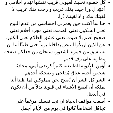
‏‏‏كل خطوه تخليك لعيوني قريب نفسّها تهّدم أحلامي و
أعوّد ل ورا جيت يمّك غريب و رحت منك غريب لا
لقيتك ملاذ و لا لقيتك ذّرا.
هنا سأ اكتب حين يغمرني احساسي من عدم البوح
تعني السكون تعني الصمت تعني مجرد أحلام تعني
ضجيج أصم بلا صوت تعني عشق الظلام تعني الكثير.
عن الذين اربكُوا النبض بداخلنا يوماً حتى ظننّا أننا لن
نستفيق من خمرة الشعور، سبحان من جعلكم صفحة
مطوية على رف قديم.
أُؤمن بالأدوية الطبيعية كثيراً كرضى أمي، محادثة
شخص أُحبه، عناق مُفاجئ و ضحكة أحدهم.
‏الشر كل الشر أن نُصبح نحن مملوكين لما ظننا أننا
نملكه أن تُصبح الأشياء في قلوبنا بدلاً من أن تكون
في أيدينا.
أصعب مواقف الحياة ان تجد نفسك مرغماً على
تجاهُل اشخاصاً كانوا في يوم من الأيام أجمل