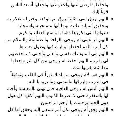
واحفظها ارضى عنها واعفو عنها واجعلها أسعد الناس
قرباً إليك.
اللهم ارزق امي الثانية رزق لم تتوقعه وخير لم تفكر به
وتحقيق أمنيات ظنت يوما أنها مستحيلة واستجابة
دعواتها التي تكررها دائما يا واسع العطاء والكرم.
اللهم قر عيني ام زوجي بالراحة والطمأنينة والسلام من
كل أمر، اللهم احفظها وبارك فيها وطول بعمرها.
اللهم إني استودعك نفسي وأهلي وأحبتي ف احفظهم
لي يا رب، اللهم احفظ ام زوجي من كل شر واجعلها
مطمئنة بقربها منك.
اللهم هب لام زوجي من لدنك نوراً في القلب وتوفيقاً
في الدرب وارزقها ما تتمنى وما تريد يا الله.
اللهم ألبس ام زوجي العافية حتى تهنئ بالمعيشة وأختم
لها بالمغفرة حتى لا تضرها الذنوب اللهم أكفها كل هول
دون الجنة برحمتك يا أرحم الراحمين.
اللهم وفق أم زوجي بكل أمر تسعى إليه وحقق لها كل