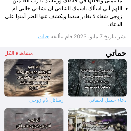
ما تتمنى واجعلها في حفظك ورعايتك يا رب العالمين.
اللهم أني اسألك باسمك الشافي ان تشافي خالتي ام
زوجي شفاء لا يغادر سقما ويكشف عنها الضر أمنوا على
الدعاء.
نشر بتاريخ
7 مايو، 2023
قام بتأليفه
جنات
حماتي
مشاهدة الكل
دعاء جميل لحماتي
رسائل لام زوجي