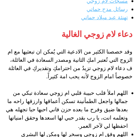
مسجات لام زوجي
رسائل مدح حماتي
تهنئة عيد ميلاد حماتي
دعاء لام زوجي الغالية
وقد خصصنا الكثير من الادعية التي يُمكن ان تبعثيها مع ام
الزوج التي تُعتبر امكِ الثانية ومصدر السعادة في العائلة،
ف دعاء لام زوجي تزيدُ من احترامكِ وتقديركِ في العائلة
خصوصاً امام الزوج لأنه يحب امة كثيراً.
اللهم املأ قلب حبيبة قلبي ام زوجي سعادة تبكي من
جمالها واجعل الطمأنينة تسكن أعماقها وارزقها راحه ما
بعدها ضيق وفرح ما بعده حزن فاني احبها حبا تجهله هي
وتعلمه انت، يا رب بقدر حبي لها اسعدها وحقق امنياتها
احفظها لي لآخر العمر.
اللهم وفق ام زوجي وسخر لها ومكن لها البشرى