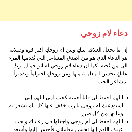
دعاء لام زوجي
إن ما يجعلُ العلاقة بينكِ وبين ام زوجكِ اكثر قوة وصلابة
هو الدعاء الذي هو من اصدق المشاعر التي يُقدمها المرء
الى من يُحبه، كما ان دعاء لام زوجي له اثر جميل يرتدُ
عليكِ بحسن المعاملة منها ومن زوجكِ احتراماً وتقديراً
لمشاعر الحب.
اللهم احفظ لي قلبا أحببته كحب امي اللهم إني
استودعتك ام زوجي يا رب خفف عنها كل ألم تشعر به
وعافها من كل ضرر.
اللهم احفظ لي أم زوجي واجعلها في رعايتك وتحت
عينك، اللهم إنها تحسن معاملتي فأحسن إليها وأسعد