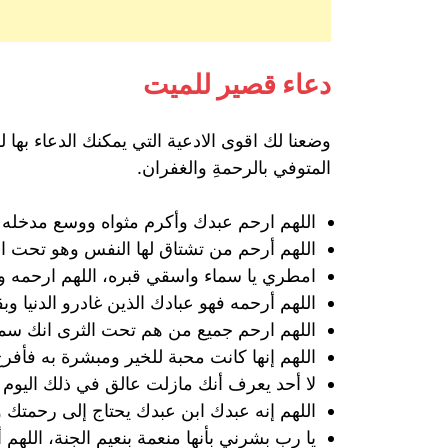
دعاء قصير للميت
وضعنا لك اقوى الادعية التي يمكنك الدعاء بها
المتوفي بالرحمةِ والغفران.
اللهم ارحم عبدك وأكرم مثواه ووسع مدخله 
اللهم أرحم من تشتاق لها النفس وهو تحت ال
امطري يا سماء واسقي قبره، اللهم ارحمه واج
اللهم أرحمه فهو عبادك الذين غادرو الدنيا و
اللهم ارحم جميع من هم تحت الثرى انك سم
اللهم إنها كانت محبة للخير ومبشرة به فأفرح
لا أحد يعرف أنك مازلت عالق في ذلك اليوم و
اللهم إنه عبدك ابن عبدك يحتاج إلى رحمتك 
يا رب بشرني بأنها منعمة بنعيم الجنة، اللهم