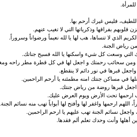
للمرأة.
اللطيف، فليس غيرك أرحم بها.
ن قلوبهم بفراقها وذكرياتها التي لا تغيب عنهم.
يم الذي لا تنساها، هب لها يا لله نعيماً ورضواناً وسروراً.
من رياض الجنة.
تك التي وسعت كل شيء واسكنها يا الله فسيح جناتك.
ا ومن سحائب رحمتك و اجعل لها في كل قطرة مطر راحه ومغ
اجعل قبرها في نور دائم لا ينقطع.
علها في مساكن جنتك امنه مطمئنه يا أرحم الراحمين.
 اجعل قبرها روضة من رياض جنتك.
ا رب ارحمها تحت الأرض ويوم العرض عليك.
ً، اللهم ارحمها واغفر لها وأفتح لها أبواباً تهب منه نسائم الجنة.
اجعل نسائم الجنة تهب عليهم يا ارحم الراحمين.
ن أهلها وأنت وحدك تعلم ألم فقدها.