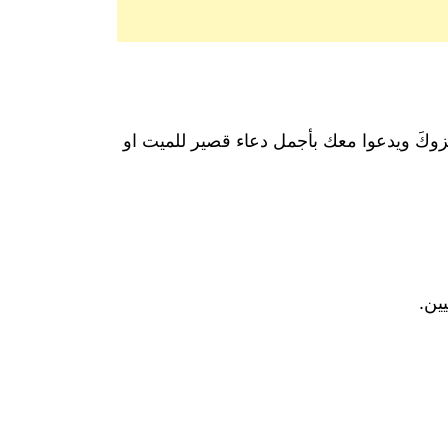
يعزوكَ ويدعوا معك بأجمل دعاء قصير للميت او
ين.