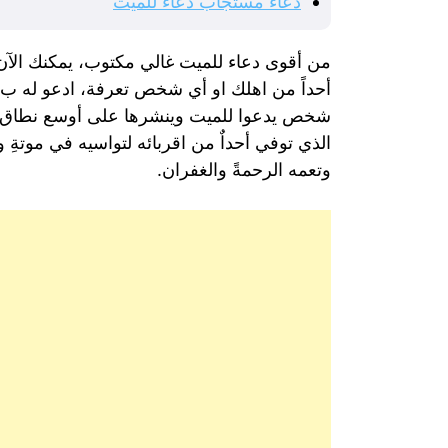
دعاء مستجاب دعاء للميت
من أقوى دعاء للميت غالي مكتوب، يمكنك الآن 
أحداً من اهلك او أي شخص تعرفة، ادعو له ب أ
شخص يدعوا للميت وينشرها على أوسع نطاق لي
الذي توفي أحداٌ من اقربائه لتواسيه في موتةِ
وتعمه الرحمةً والغفران.