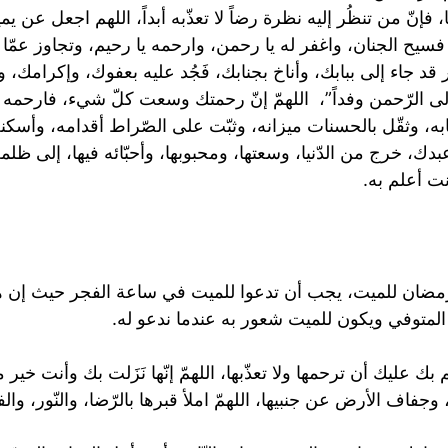
ّ من تنظُر إليه نظرة رضاً لا تعذّبه أبداً، اللهم اجعل عن يمينه ن
سيح الجنان، واغفر له يا رحمن، وارحمه يا رحيم، وتجاوز عمّا ت
 قد جاء إلى ببابك، وأناخ بجنابك، فَجُد عليه بعفوك، وإكرامك، و
لى الرّحمن وفداً”، اللهمّ إنّ رحمتك وسعت كلّ شيء، فارحمه رح
به، وثقّل بالحسنات ميزانه، وثبّت على الصّراط أقدامه، وأسك
بدك، خرج من الدّنيا، وسعتها، ومحبوبها، وأحبّائه فيها، إلى ظلمة ا
نت أعلم به.
رمضان للميت، يجب أن تدعوا للميت في ساعة الفجر حيث إن هذ
المتوفي ويكون للميت شعور به عندما ندعو له.
 بك عليك أن ترحمها ولا تعذّبها، اللهمّ إنّها نَزَلت بك وأنت خير
 وجفاف الأرض عن جنبيها، اللهمّ املأ قبرها بالرّضا، والنّور، و