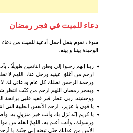
دعاء للميت في فجر رمضان
سوف نقوم بنقل أجمل أدعية للميت من دعاء فجر
الوحيدة بيننا و بينه.
ربنا إنهم رحلوا إلى وطن النائمين طويلًا ،
ارحم من أغلق عينيه ورحل عنا، اللهم لا ت
ورحمة الرحمن تظلك كل عام ودعائي لك ﻻ لا
وبفجر رمضان اللهم ارحم من كنّت انتظر شف
ووحشتِه، ربي عطر قبر فقيد قلبي برائحة الج
يا قوي يا عزيز، ارحم الأنفس الطيبة التي ان
يا كريم إنّه نَزَل بك وأنت خير منزولٍ به، وأصب
ورسولك، وأنت أعلم به، اللهمّ انقله من مواطن
الأمن من عذابك حتّى تبعثه إلى جنّتك يا أرحم 