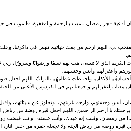
ان أدعية فجر رمضان للميت بالرحمة والمغفرة، فالموت في حيات
جب لي، اللهم ارحم من بقت حياتهم تنبض في ذاكرتنا، وخلت أ
م.
ت الكريم الذي لا تنسى، هب لهم نعيمًا ورضوانًا وسرورًا، ربي 
قبورهم واغفر لهم وآنس وحشتهم.
دهُم الأكفِان، واختلطت عظامهُم بالترابّ، اللهم اجعل قبوره
ن معنا، واغفر لهم واجمعنا بهم في الفردوس الأعلى من الجنة،
 أنس وحشتهم، وارحم غربتهم، وتجاوز عن سيئاتهم، واقبل م
برحمتك يا أرحم الراحمين، اللهم اجعل قبره روضة من رياض الج
ذا من رمضان، وقلت إنه عبدك، وأنت خلقته، وأنت قبضت روحه
جعل قبره روضة من رياض الجنة ولا تجعله حفرة من حفر النار،