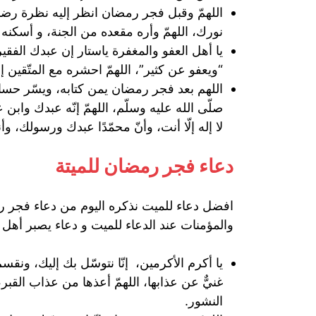
اللهمّ وقبل فجر رمضان انظر إليه نظرة رضا، فإن
نورك، اللهمّ وأره مقعده من الجنة، و أسكنه ف
يا أهل العفو والمغفرة ياستار إن عبدك الفقير
“ويعفو عن كثير”، اللهمّ احشره مع المتّقين إ
اللهم بعد فجر رمضان يمن كتابه، ويسّر حسا
صلّى الله عليه وسلّم، اللهمّ إنّه عبدك وابن ع
لا إله إلّا أنت، وأنّ محمّدًا عبدك ورسولك، وأ
دعاء فجر رمضان للميتة
افضل دعاء للميت نذكره اليوم من دعاء فجر 
والمؤمنات عند الدعاء للميت و دعاء يصبر أهل 
يا أكرم الأكرمين، إنّا نتوسّل بك إليك، ونقسم
غنيٌّ عن عذابها، اللهمّ أعذها من عذاب القبر،
النشور.