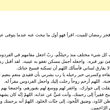
 رمضان للميت، اقرأ فهو أول ما نبحث عنه عندما يتوفى عزيز
 بآت كل شيء مختلف منذ رحيلكّم، ربّ اجعل مقامهم في الفردوس
طفئ نور قبره، واجعله أجمل مسكن تغفو به عينيه، لقد أقبل ر
 يفارق لساني فأسألك اللهم أن تسكنه فسيح جناتك.
اءه وكسرني خبر رحيله يا رب بشرني بأن فقيدي منعم بنعيم ا
نة، اللهم أرحم روحاً رحلت إليك واجعل الفردوس مقراً له.
تقلت إلى جوارك، واغفر لهم ووسع لهم بقبورهم، واجمعنا بهم بج
ح فقيراً إلى رحمتك، وأنت غنيٌّ عن عذابه. اللهمّ إنّه كان يشهد أن
 الدّود، وضيق اللّحود، إلى جنّات الخلود. اللهمّ آته برحمتك و
الرّاحمين.