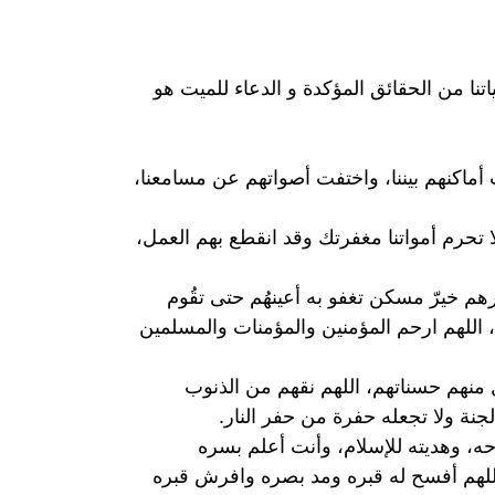
نا من الحقائق المؤكدة و الدعاء للميت هو
ماكنهم بيننا، واختفت أصواتهم عن مسامعنا،
لا تحرم أمواتنا مغفرتك وقد انقطع بهم العمل،
م خيرّ مسكن تغفو به أعينهُم حتى تقُوم
 اللهم ارحم المؤمنين والمؤمنات والمسلمين
نهم حسناتهم، اللهم نقهم من الذنوب
نة ولا تجعله حفرة من حفر النار.
، وهديته للإسلام، وأنت أعلم بسره
 اللهم أفسح له قبره ومد بصره وافرش قبره