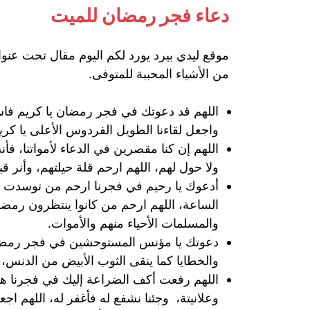
دعاء فجر رمضان للميت
موقع ليدي بيرد يورد لكم اليوم مقال تحت عنو
من الأشياء المحببة للمتوفى.
اللهم قد دعوتك في فجر رمضان يا كريم فاست
واجعل لقاءنا الطويل الفردوس الأعلى يا كري
اللهم إن كنا مقصرين في الدعاء لأمواتنا، فأن
ولا حول لهم، اللهم ارحم قلة حيلتهم، وأنر 
أدعوك يا رحيم في فجرنا ارحم من توسدت أجسا
الساعة، اللهم ارحم من كانوا ينتظرون رمضا
والمسلمات الأحياء منهم والأموات.
دعوتك يا مؤنس المستوحشين في فجر رمضان،
والخطايا كما ينقى الثوب الأبيض من الدنس، 
اللهم رفعت أكف الضراعة إليك في فجرنا ه
وعلانيتة، وجئنا نشفع له فأغفر له، اللهم ا