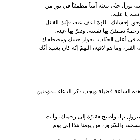
وراً، حتّى تبعثه آمناً مطمئنّاً في نورٍ من
علم يا عليم.
جود إحسانك. اللهمّ اعف عنه، فإنّك القائل
مةً تطمئنّ بها نفسه، وتقرّ بها عينه.
نه في أعلى الجنّات، بجوار حبيبك ومصطفاك
لقبر، وما هو لاقيه، اللهمّ إنّه كان يشهد أنّك
ه الساعة فضيلة ويجب ذكر الدعاء للمؤمنين
 منزولٍ بها، وأصبح فقيرًة إلى رحمتك، وأنت
الفسحة، والسّرور، من يومنا هذا إلى يوم