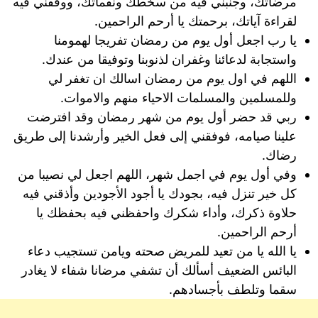
مرضاتك، وجنبني فيه من سخطك ونقماتك، ووفقني فيه
لقراءة آياتك، برحمتك يا أرحم الراحمين.
يا رب اجعل أول يوم من رمضان تفريجا لهمومنا
واستجابة لدعائنا وغفران لذنوبنا وتوفيقا من عندك.
اللهم في اول يوم من رمضان اسالك ان تغفر لي
وللمسلمين والمسلمات الاحياء منهم والاموات.
ربي قد حضر أول يوم من شهر رمضان وقد افترضت
علينا صيامه، فوفقني إلى فعل الخير وأرشدنا إلى طريق
رضاك.
وفي أول يوم في اجمل شهر، اللهم اجعل لي نصيبا من
كل خير تنزل فيه، بجودك يا أجود الأجودين وأذقني فيه
حلاوة ذكرك، وأداء شكرك واحفظني فيه بحفظك يا
أرحم الراحمين.
يا الله يا من تعيد للمريض صحته ويامن تستجيب دعاء
البائس الضعيف أسألك أن تشفي مرضانا شفاء لا يغادر
سقما وتلطف بأجسادهم.