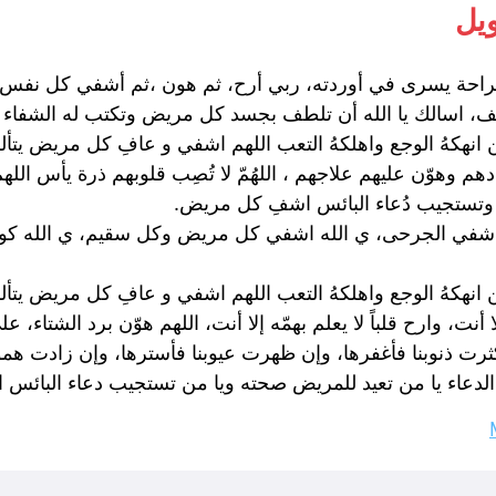
يل
ة يسرى في أوردته، ربي أرح، ثم هون ،ثم أشفي كل نفس لا يع
 اسالك يا الله أن تلطف بجسد كل مريض وتكتب له الشفاء ال
 انهكهُ الوجع واهلكهُ التعب اللهم اشفي و عافِ كل مريض يتألم
وهوّن عليهم علاجهم ، اللهُمّ لا تُصِب قلوبهم ذرة يأس الل
ته وتستجيب دُعاء البائس اشفِ كل مريض.
واشفي الجرحى، ي الله اشفي كل مريض وكل سقيم، ي الله ك
انهكهُ الوجع واهلكهُ التعب اللهم اشفي و عافِ كل مريض يتألم
، وارح قلباً لا يعلم بهمّه إلا أنت، اللهم هوّن برد الشتاء، على
 كثرت ذنوبنا فأغفرها، وإن ظهرت عيوبنا فأسترها، وإن زادت هموم
جيب الدعاء يا من تعيد للمريض صحته ويا من تستجيب دعاء الب