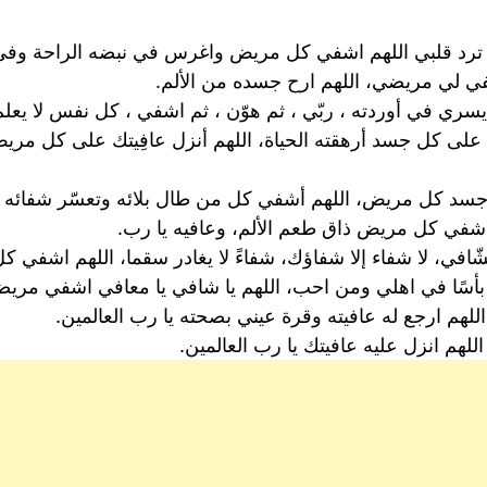
لا ترد قلبي اللهم اشفي كل مريض واغرس في نبضه الراحة وفي ج
في لي مريضي، اللهم ارح جسده من الألم.
في أوردته ، ربّي ، ثم هوّن ، ثم اشفي ، كل نفس لا يعلم ب
نتك على كل جسد أرهقته الحياة، اللهم أنزل عافِيتك على كل 
ي جسد كل مريض، اللهم أشفي كل من طال بلائه وتعسّر شفائه 
أشفي كل مريض ذاق طعم الألم، وعافيه يا رب.
افي، لا شفاء إلا شفاؤك، شفاءً لا يغادر سقما، اللهم اشفي كل
نا بأسًا في اهلي ومن احب، اللهم يا شافي يا معافي اشفي مري
للهم ارجع له عافيته وقرة عيني بصحته يا رب العالمين.
هم انزل عليه عافيتك يا رب العالمين.