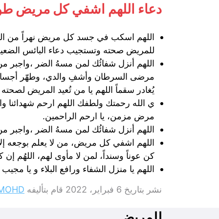
دعاء اللهم اشفي كل مريض طو
اللهم اسكب في جسد كل مريض نهراً من الراح
للمريض صحته وتستجيب دعاء البائس الضعيف،
اللهم أنزل شفائُك لمن مسهُ الضر ،واجبر من
مرضى السرطان وأشفِ والدي، وطهّر أجسادهم 
يُغادر سقماً اللهم يا من تُعيد المريض لصح
ي الله رحمتك ولطفك اللهم ارحم شهدائنا 
مرض مزمن، يا ارحم الراحمين.
اللهم أنزل شفائُك لمن مسهُ الضر ،واجبر من 
اللهم اشفي كل مريض، من لا يعلم بوجعه إلا أنت
كن عوناً وسنداً، لمن لا مأوى لهم، اللهُم إن
اللهم يا منزل الشفاء ورافع البلاء و يا م
نشر بتاريخ
6 فبراير، 2022
قام بتأليفه
MOHD
للمريض