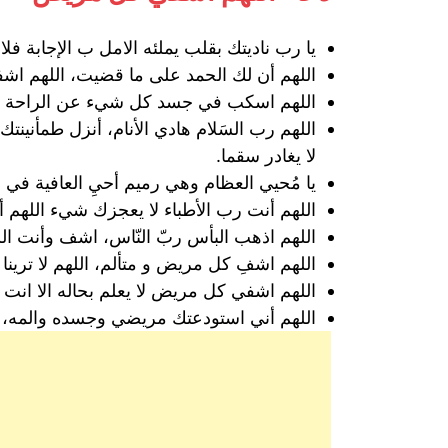
يا رب ناديتك بقلب يملئه الامل ب الإجابة ف
اللهم أن لك الحمد على ما قضيت، اللهم اش
اللهم اسكب في جسد كل شيء عن الراحة يسري 
اللهم رب السَلام هادي الأنام، أنزل طمأني
لا يغادر سقما.
يا مُحيي العظام وهي رميم أحيِ العافية ف
اللهم أنت رب الأطباء لا يعجزك شيء اللهم 
اللهم اذهب البأس ربّ النّاس، اشف وأنت الشّ
اللهم اشفِ كل مريض و متألم، اللهم لا تري
اللهم اشفي كل مريض لا يعلم بحاله الا انت ا
اللهم أني استودعتك مريضي وجسده والمه، الل