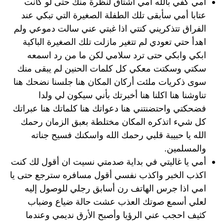
امي كفي بالله امي اشتاق لنظرة منك حتى لو كانت
عتابا أمي سأبقى تلك الطفلة الصغيرة التي تبكي عند
الفراق تتذكريني كنتي اذا غبتي عني سالت دموعي ولم
اهدأ حتي تعودي لم تتغير مازلت تلك الصغيرة الباكية
ابكي وابكي حتى ترد سلامي لكن ما من رد اسمعه
سكتي وسكتت معكي كل كلمات الحنين لم يبقى منك
سوى ذكريات ملئت أركان المكان هنا جلسنا نضحك هنا
تناوشنا هنا اكلنا هنا أخبرتك بأني سيكون لي ولدا
فضحكتي واحتضنتني هنا دعواتك هنا كلماتك هنا عبراتك
كل شيء اتذكره المكان مختلطة بعبق الزمان رحمك
الله يا حبيبة قلبي رحمك الله واسكنك فسيح جناته
والمسلمين.
أمي يا غاليتي في بداية صدمتي نسيت ان أقول لك كنت
اكذب الخبر واكذب نفسي أقول مسافره سترجع حتى يا
امي اذا جرس الهاتف رن أسابق رجلي للوصول إليه
لعلي أسمع صوتك العذب عشت حالة ضياع وضباب
كثيف احجب عني الرؤيا وأصبح الأرق نديمي وعندما