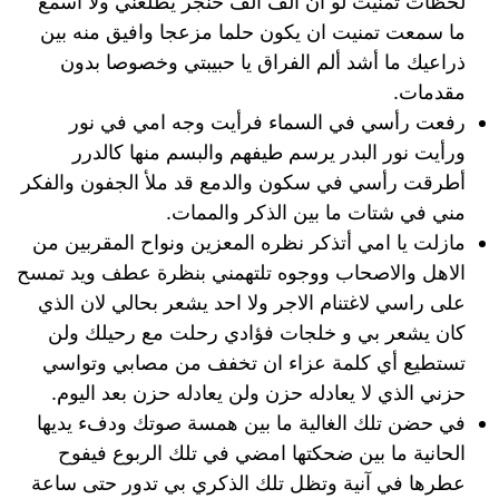
لحظات تمنيت لو ان الف الف خنجر يطلعني ولا أسمع
ما سمعت تمنيت ان يكون حلما مزعجا وافيق منه بين
ذراعيك ما أشد ألم الفراق يا حبيبتي وخصوصا بدون
مقدمات.
رفعت رأسي في السماء فرأيت وجه امي في نور
ورأيت نور البدر يرسم طيفهم والبسم منها كالدرر
أطرقت رأسي في سكون والدمع قد ملأ الجفون والفكر
مني في شتات ما بين الذكر والممات.
مازلت يا امي أتذكر نظره المعزين ونواح المقربين من
الاهل والاصحاب ووجوه تلتهمني بنظرة عطف ويد تمسح
على راسي لاغتنام الاجر ولا احد يشعر بحالي لان الذي
كان يشعر بي و خلجات فؤادي رحلت مع رحيلك ولن
تستطيع أي كلمة عزاء ان تخفف من مصابي وتواسي
حزني الذي لا يعادله حزن ولن يعادله حزن بعد اليوم.
في حضن تلك الغالية ما بين همسة صوتك ودفء يديها
الحانية ما بين ضحكتها امضي في تلك الربوع فيفوح
عطرها في آنية وتظل تلك الذكري بي تدور حتى ساعة