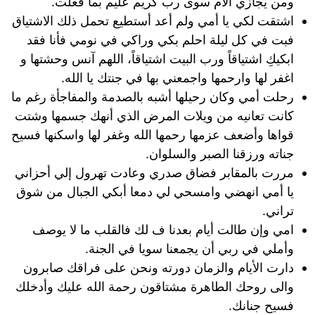
ومن يجازي الأم سوى رب كريم عليم بما فعلت.
اشتقت لكي يا أمي ولم أعد أستطيع تحمل ذلك الاشتياق
فبت في كل ليلة احلم بكي وراكي في نومي فأنا فقد
ابكيكِ اشتياقاً ورب البيت اشتياقاً، اللهم آنس وحشتها و
اغفر لها وارحمها واجمعني بها في جنتك يا الله.
رحلت أمي وكان رحيلها أشبه بالصدمة والمفاجأة رغم ما
كانت تعانيه من ويلات المرض الذي أنهك جسمها وشتت
قواها وأضعف عزمها رحمها الله وغفر لها واسكنها فسيح
جناته ورزقنا الصبر والسلوان.
مررت بالمقابر فضاق صدري وعادت تهرول إلي أحزاني
يا أمي انهضي وامسحي لي دمعا أبكي الجبال من شوق
تراني.
امي وإن طالت أيام بعدنا ف لك فالقلب ما لا يوصف
وأملي في ربي أن يجمعنا سويا في الجنة.
دارت الأيام والزمان دورته ونحن على فراقك صابرون
والى روحك الطاهرة مشتاقون رحمة الله عليك وأدخلك
فسيح جنانك.