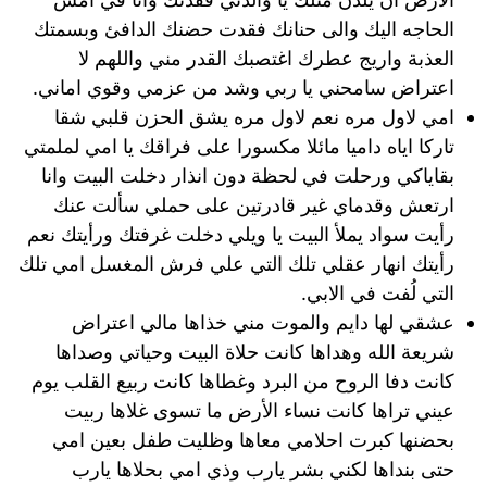
الحاجه اليك والى حنانك فقدت حضنك الدافئ وبسمتك
العذبة واريج عطرك اغتصبك القدر مني واللهم لا
اعتراض سامحني يا ربي وشد من عزمي وقوي اماني.
امي لاول مره نعم لاول مره يشق الحزن قلبي شقا
تاركا اياه داميا مائلا مكسورا على فراقك يا امي لملمتي
بقاياكي ورحلت في لحظة دون انذار دخلت البيت وانا
ارتعش وقدماي غير قادرتين على حملي سألت عنك
رأيت سواد يملأ البيت يا ويلي دخلت غرفتك ورأيتك نعم
رأيتك انهار عقلي تلك التي علي فرش المغسل امي تلك
التي لُفت في الابي.
عشقي لها دايم والموت مني خذاها مالي اعتراض
شريعة الله وهداها كانت حلاة البيت وحياتي وصداها
كانت دفا الروح من البرد وغطاها كانت ربيع القلب يوم
عيني تراها كانت نساء الأرض ما تسوى غلاها ربيت
بحضنها كبرت احلامي معاها وظليت طفل بعين امي
حتى بنداها لكني بشر يارب وذي امي بحلاها يارب