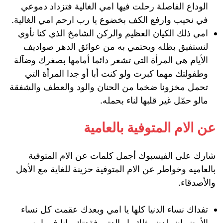
الوداع الفاصلة رحلت فيها امي الغالية فتزداد دموعي
في نحيب وارفع الكف بخضوع يا رب ارحم امي الغالية.
امي ذلك الكيان العظيم والركن الشامخ الذي كنا نأوي
لنستفيق بظله ويحتمي به من عوائق الدهر صواديف
الأيام هي المرأة التي تشعر دائما أمامها بصغرك وضآلة
وطفولتك مهما كبرت ولو كنت أبا أو جدا المرأة التي
تحمل مخزونا ضخما من الحنان والود والعطف والشفقة
مالو حمّل غير قلبها لناء بحمله.
عن الام المتوفية بالعامية
شارك على الفيسبوك أجمل كلمات عن الام المتوفية
بالعاميه وخواطر عن الام المتوفية حزينة للغاية مع الأهل
والأصدقاء.
تفداك نساء الدنيا كلها يا امي وبعدك عقمت كل نساء
الأرض ان يلدن مثلك يا والدتي فقدتك وانا في امس