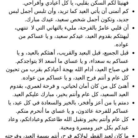
فهنيئاً لكم السكن بقلبي، يا كل أعيادي وأفراحي.
كم أتمنى أن يأتي العيد كما تريد، وأن تلبس أجمل لبس
جديد، وتكون أجمل شخص سعيد، عيدك مبارك.
أن قلبي عامرٌ بالفرحة، مليء بالتهاني التي لا تنتهي،
ليهنئكم بقدوم العيد، عيدكم سعيد، و يا عساكم من
عواده.
قبل الجميع، قبل البعيد والقريب، أهنئكم بالعيد، و يا
عساكم به سعداء، و يا عساي ما أسعد الا بتواجدكم.
في صباح العيد، أدام الله بهجة أعيادكم بقرب من تحبون
كل عام و أنتم فرح العيد، و يا عساكم من عواده.
أهنئ كل من كان أمان لحياتي، و فرحة لعمري، بقدوم
العيد السعيد، كل عام وأنتم بخير، مبارك عليكم العيد.
دمتم يا من أعز وأفخر، بالخير والسعادة في كل عيد، يا
عساكم للفرحة عائدون، و يا عساي ما أنحرم منكم.
كل عام وأنتم بخير وتقبل الله طاعتكم وعباداتكم، وعاد
عيدكم بكل خير ومسرة ومحبة.
ما كان لعيد الفطر لولاكم فرح، أنتم بسمة العيد، وفرحته