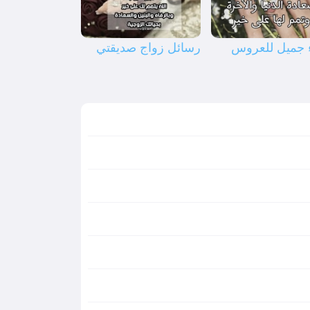
 جميل للعروس
رسائل زواج صديقتي