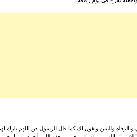
أجعله يفرح في يوم زفافه.
وبالرفاه والبنين ونقول لك كما قال الرسول ص اللهم بارك لهم
الاسم” والله يتمم له على خير ويوفقه اللهم أجمع بينهما بخير 