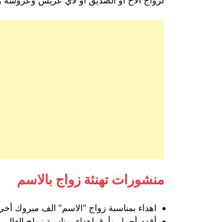
لزواج الأخ أو الصديق أو لأي عريس وعروسة و
منشورات تهنئة زواج بالاسم
اهداء بمناسبة زواج “الاسم” الف مبروك أخي 
أقدم أجمل وأرق اهداء بمناسبة زواج الغالي “