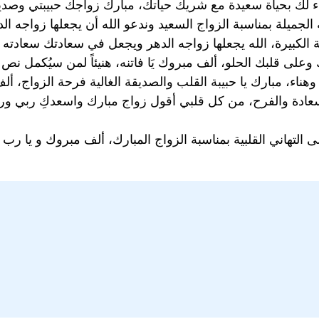
ة مع شريك حياتك، مبارك⁩ ⁦زواجك⁩ حبيبتي وصديقتي الغالية.
جميلة بمناسبة الزواج السعيد وندعو الله أن يجعلها زواجه الده
لى قلبك الحلو، ألف مبروك يَا فاتنه، هنيئاً لمن سيُكمل نص د
ناء، مبارك يا حبيبة القلب والصديقة الغالية فرحة الزواج، أل
لسعادة⁩ والفرح، من كل قلبي أقول زواج مبارك واسعدكِ ربي ورز
لتهاني القلبية بمناسبة الزواج المبارك، ألف مبروك و يا رب