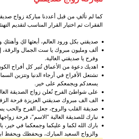
كما لم تألفِ من قبل أعددنا مباركة زواج صدي
الفقرات ثم اختيار القرار المناسب لتقديم التهنئ
صديقتي بكل ورود العالم، أبعثها لكِ وأهنئكِ و
ألف ومليون مبروك يا ست الجمال والرقة، إن 
وفرح يا صديقتي الغالية.
اهديك دعوة من الأعماق تُنير كل أفراح ال
تشتعل الأفراح في أرجاء الدنيا وتتزين السماء
يسعدكم ويجمعكم على خير.
على شواطئ الفرح نُعلن زواج الصديقة الغالي
الف الف مبروك صديقتي العزيزة فرحة الزفاف
صديقة القلب والروح، جعل الفرح والحب يسكن بقلبك، ‪‬‪‬
نبارك للصديقة الغالية “الاسم”، فرحة زواجه
بارك الله لكما و عليكما وجمعكما في خير، ي
والزواج السعيد المبارك، ويحفظك ويحفظ ابت