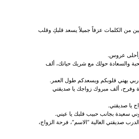
ن من الكلمات عزفاً جميلاً يسعد قلبكِ وقلب
 وأحلى عروس.
محبة والسعادة حولك مع شريك حياتك، ألف
ى ربي يهني قلوبكم ويسعدكم طول العمر.
ة⁩ وفرح، ألف مبروك زواجك يا صديقتي
ج يا صديقتي.
كوني سعيدة بجانب حبيب قلبك يا عيني.
س، مبارك لرفيقة الدرب صديقتي الغالية “الاسم”، فرحة الزواج،