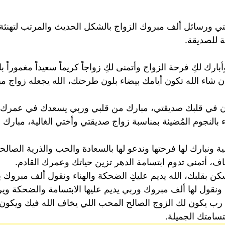
قتي ورسائل ألف مبروك الزواج بالشكل الحديث والمرتب لتهنئ
ة للصديقة.
أبارك لكِ فرحة الزواج وأتمنى لكِ زواجاً كريماً سعيداً مغموراً 
شاء الله تكون أيامك بيضاء بلون طرحتك، الله يجعله زواج مب
كون في قلبك صديقتي، مبارك من قلبي وربي يسعدك في عمرك ال
 بالنجوم المُضيئة بمناسبة زواج صديقتي وأختي الغالية، مبارك هذ
ة ونبارك لها فرحتها وندعو لها بالسعادة والحب والذرية الصال
، أتمنى تدوم ابتسامة الدهر تزين حياتك وعمرك القادم.
الله يديم عليكِ الضحكة والهناء ونقول ألف مبروك يا ⁦احلى⁩ ⁦عروسة⁩ في الكو
ا ونقول لها ألف مبروك وربي يديم عليها الابتسامة والضحكة وي
ا رب يكون لك الزوج الصالح المحب اللي يخاف الله فيك ويكون
سامتك الجميلة.