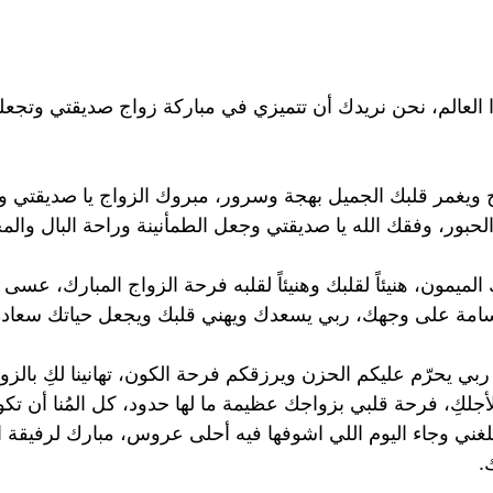
ا العالم، نحن نريدك أن تتميزي في مباركة زواج صديقتي وتجعلي
ح ويغمر قلبك الجميل بهجة وسرور، مبروك الزواج يا صديقتي
بور، وفقك الله يا صديقتي وجعل الطمأنينة وراحة البال وال
يمون، هنيئاً لقلبك وهنيئاً لقلبه فرحة الزواج المبارك، عس
ابتسامة على وجهك، ربي يسعدك ويهني قلبك ويجعل حياتك سعاد
يحرّم عليكم الحزن ويرزقكم فرحة الكون، تهانينا لكِ بالزوا
أجلكِ، فرحة قلبي⁩ بزواجك⁩ عظيمة ما لها حدود، كل المُنا أن ت
المشاعر جدا متطايرة ، بس الحمد لله ⁦ربي⁩ بلغني وجاء اليوم اللي اشوفها فيه أحلى عرو
.