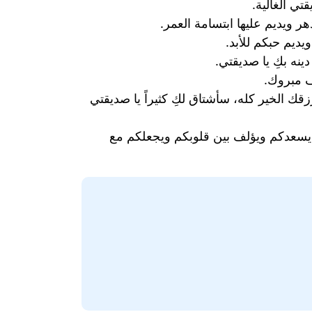
ر ويديم عليها ابتسامة العمر.
ينه بكِ يا صديقتي.
ف مبروك.
قك الخير كله، سأشتاق لكِ كثيراً يا صديقتي
 يسعدكم ويؤلف بين قلوبكم ويجعلكم مع