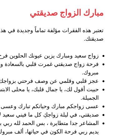
مبارك الزواج صديقتي
تعتبر هذه الفقرات مؤلفة تماماً وجديدة في هذ
صديقتك.
زواج سعيد ومبارك يزين عيونك الحلوين فر
فرحة زواج صديقتي غمرت قلبي بالسعادة والح
مبروك.
عجز قلبي وقلمي عن وصف فرحتي‬⁩ بزواجك الم
حبيت أقول لك، يا جمال قلبك، يا محلى ال‬
الجميلة.
عسى زواجكم مبارك وحياتكم تبارك وعسى ربي 
صديقتي، في ليلة زواجكِ كل ما فيني سعيد ل‬‬
‪‬
يديم ربي فرحة الكون في حياتها، ألف مبروك