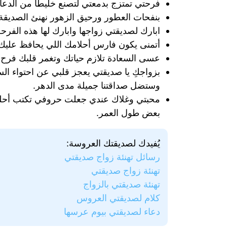
فرحتي تمتزج بدمعتي لتصنع خليطاً من الدعاء لك بحياة سعيد‬‪‬
بنفحات العطور ورحيق الزهور نهنئ الصديقة ال
ابارك لصديقتي ⁦‪زواجها‬⁩ ⁦‪وابارك‬⁩ لها هذه الفرحة الكبيرة، الله يجعلها زواجه الدهر ويجعل في سعادتك سعادته ويديم حبكم للأبد.
أتمنى يكون فارس أحلامك اللي يحافظ عليك وع
عسى السعادة تلازم حياتك وتغمر قلبك فرح وه
بزواجكِ يا صديقتي‬⁩ يعجز قلبي عن احتواء ا‬
وستضل صداقتنا جميلة مدى الدهر.
محبتي وغلاك عندي جعلت حروفي تكتب أحلى ا
بعض طول العمر.
يُفيدك لصديقتك العروسة:
رسائل تهنئة زواج صديقتي
تهنئة زواج صديقتي
تهنئة صديقتي بالزواج
كلام لصديقتي العروس
دعاء لصديقتي بيوم عرسها