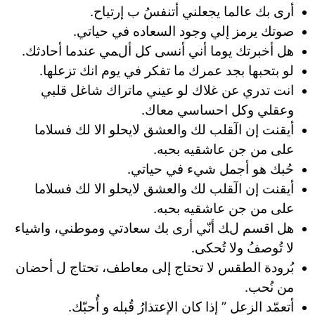
أرى بك عالما يجعلني أتنفسُ ب إرتياح.
صوتك يرمز إلي وجود السعاده في حياتي.
ﻫﻞ ﺃﺧﺒﺮﺗﻚ ﻳﻮما ﺃﻧﻲ ﺃﻧﺴﻰ ﻛﻞ ﺃلﻤﻲ عندما ﺃﺣﺎﺩثك.
لو بتحبها بجد عمرك ما تفكر في يوم انك تزعلها.
انت تدري عن غلاك لو عيني ماتراك شاغل قلبي
وعقلي وكل احساسي معاك.
أيقنت إن الٓقلب لك والعشق لايحلو الا لك فسلاما
على من جن عاشقيه بحبه.
حُبك هو أجمل شيء في حياتي.
أيقنت إن الٓقلب لك والعشق لايحلو الا لك فسلاما
على من جن عاشقيه بحبه.
ﻫﻞ اقسم لﻚ أﻧّﻲ أﺭﻯ بك ﺳﻌﺎﺩﺗﻲ وموطني، واشياء
ﻻ ﺗُﻮﺻﻒُ ﻭﻻ ﺗُﺤﻜﻰ.
بُرودة الطقس لا تحتاج إلى معاطف، تحتاج ل أحضان
من نُحب.
أتعمّد الزعل ” إذا كان الإعتذارُ قُبله و أُحبّك.