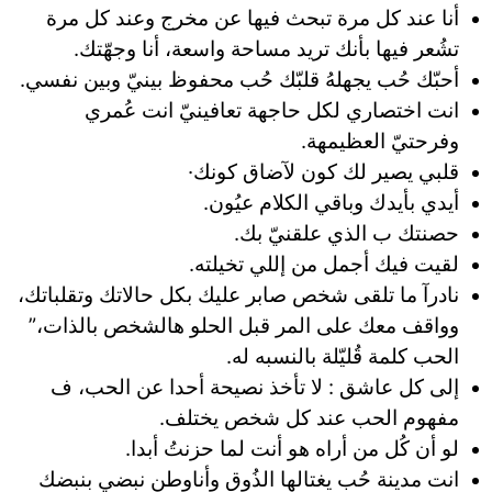
أنا عند كل مرة تبحث فيها عن مخرج وعند كل مرة
تشُعر فيها بأنك تريد مساحة واسعة، أنا وجهّتك.
‏أحبّك حُب يجهلهُ قلبّك حُب محفوظ بينيّ وبين نفسي.
انت اختصاري لكل حاجهة تعافينيّ انت عُمري
وفرحتيّ العظيمهة.
قلبي يصير لك كون ﻵضاق كونك·
أيدي بأيدك وباقي الكلام عيُون.
حصنتك ب الذي علقنيّ بك.
لقيت فيك أجمل من إللي تخيلته.
نادرآ ما تلقى شخص صابر عليك بكل حالاتك وتقلباتك،
وواقف معك على المر قبل الحلو هالشخص بالذات،”
الحب كلمة قُليّلة بالنسبه له.
إلى كل عاشق : لا تأخذ نصيحة أحدا عن الحب، ف
مفهوم الحب عند كل شخص يختلف.
لو أن كُل من أراه هو أنت لما حزنتُ أبدا.
انت مدينة حُب يغتالها الذُوق وأناوطن نبضي بنبضك