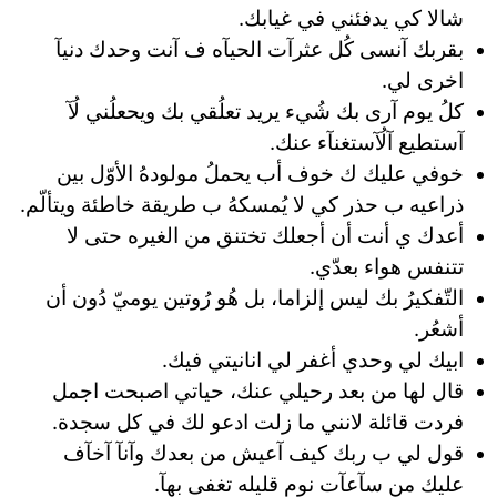
شالا كي يدفئني في غيابك.
بقربك آنسى كُل عثرآت الحيآه ف آنت وحدك دنيآ
اخرى لي.
كلُ يوم آرى بك شُيء يريد تعلُقي بك ويحعلُني لُآ
آستطيع آلُآستغنآء عنك.
خوفي عليك ك خوف أب يحملُ مولودهُ الأوّل بين
ذراعيه ب حذر كي لا يُمسكهُ ب طريقة خاطئة ويتألّم.
أعدك ي أنت أن أجعلك تختنق من الغيره حتى لا
تتنفس هواء بعدّي.
التّفكیرُ بك لیس إلزاما، بل هُو رُوتین یوميّ دُون أن
أشعُر.
ابيك لي وحدي أغفر لي انانيتي فيك.
قال لها من بعد رحيلي عنك، حياتي اصبحت اجمل
فردت قائلة لانني ما زلت ادعو لك في كل سجدة.
قول لي ب ربك كيف آعيش من بعدك وآنآ آخآف
عليك من سآعآت نوم قليله تغفى بهآ.