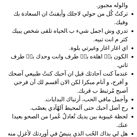
والوله مجبور.
تركتُ كُل من حولي لاجلك وأيقنتُ ان السعادة بك
وفيك.
تدري وش اجمل شيء ب ﺎلحياه تلقى شخص يبيك
كثر م انت تبيه.
اي اغار اغار وغيرتي بلوة.
الكون بهۧ اهلةه بهۧ طرف وانت وحدك بهۧ طرف
ثاني.
عندمآ كنت آحادثك قبل ان آحبك كنتُ طبيعي آضحك
و آفرح، و آنام مبكرا لكن الان آقسم لك آن فرحي
آصبح مُرتبط ب قربك.
وأجمل مافي الحب، أرتباك البدايات.
رح آضل آحبك حتى آلمحيط آلهّآدي يعصّب.
لحظة غيبوبة بين يديك تُعادلُ عُمرا من الصحو بعيدا
عنك.
هل لي بذاك الحُب الذي ينبضُ في أوردتك لأغزل منه