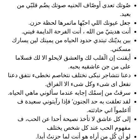
صُوتك تعدى أوصّاف الحنيه صوتك يضُم قلبّي من
بعيد.
جعل عيونك اللي احبّها ماتمرها لحظة حزن.
أنت هديتيّ من الله ، ‏أنت الفرحة الدايمة فيني.
بين يديّنك تبتدي حدود الحياه من يمينك ‏لين يسارك
مسكني.
أيقنت إن الٓقلب لك والعشق لايحلو الا لك فسلاما
على من جن عاشقيه بحبه.
دعنا نتشاجر نبكى نختلف نتخاصم نخطىء نتفق دعنا
نفعل اى شىء وكل شىء الا الفراق.
سرقتُ من إسمُك إجابه عندما سألوني ماهي الحياه.
لقد تعلقت به حد الجنون’ فإذا رآيتوني سعيدة ف
أاعلموآ اني حادثته.
إلى كل عاشق لا تأخذ نصيحة أحدا عن الحب، ف
مفهوم الحب عند كل شخص يختلف
لو أن كُل من أراه هو أنت لما حزنتُ أبدا.