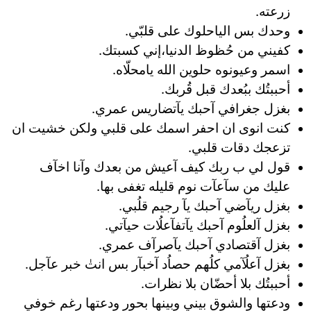
زرعته.
وحدك بس الياحلوك على قلبّي.
كفيني من حُظوظ الدنيا،إني كسبتك.
اسمر وعيونوه حلوين الله يامحلّاه.
أحببتُك ببُعدك قبل قُربك.
بغزل جغرافي آحبك يآتضاريس عمري.
كنت انوى ان احفر اسمك على قلبي ولكن خشيت ان
تزعجك دقات قلبي.
قول لي ب ربك كيف آعيش من بعدك وآنا اخآف
عليك من سآعآت نوم قليله تغفى بها.
بغزل ريآضي آحبك يآ رجيم قلُبي.
بغزل آلعلُوم آحبك يآتفآعلُات حيآتي.
بغزل آقتصادي آحبك يآصرآف عمري.
بغزل آعلُآمي كلُهم حصاُد آخبآر بس انتٰ خبر عآجل.
أحببتُك بلا أحضّان بلا نظرات.
ودعتها والشوق بيني وبينها بحور ودعتها رغم خوفي