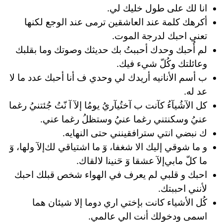
انا لك على طول خليك لي.
أكرهك كلمة عند العاشقين ترمى عند الوجع لكنها
تعني احبك لدرجة الموت.
لم أُحبك وحدك أحببتُ بك حديثك وصوتك وما بقلبك
وعائلتك وكُلّ شيء فيك.
ب أسم الأنانيه أريدك لي وحدي ف أنا أحبك عدد ما لا
عد له.
كل الآشُيآءُ كآنت ب آختُيآريُ يومُا إلآ آ نّتُ جُئتنيُ رغما
عنيُ وسكنتني رغما عنيُ وستظلُ رغما عني.
ك نبضي انتي سترافقينني حتى النهايه.
و ما شوقي إليك الا شغفا، ﻭٓ ما اشتياقي لكﺇﻵ ولها، ﻭٓ
ما ﻛﻞّ مابيﺇﻵ عشقا ﻭٓ ﺣٓﻨﻴﻨا لالقاك.
احبك و قلبي لم يعرف في الهواء شخص قبلك احبك
لأنني احببتك.
كُل الأشياء كانت بإختي اري دوما إلا شيئان هما
اسمى ودخولك أنت الي عالمي.