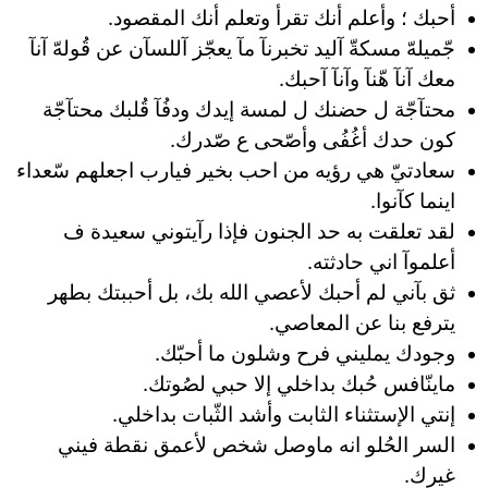
أحبك ؛ وأعلم أنك تقرأ وتعلم أنك المقصود.
جّميلهّ مسكةّ آليد تخبرنآ مآ يعجّز آللسآن عن قُولهّ آنآ
معك آنآ هّنآ وآنآ آحبك.
محتآجّة ل حضنك ل لمسة إيدك ودفُآ قُلبك محتآجّة
كون حدك أغُفُى وأصّحى ع صّدرك.
سعادتيّ هي رؤيه من احب بخير فيارب اجعلهم سّعداء
اينما كآنوا.
لقد تعلقت به حد الجنون فإذا رآيتوني سعيدة ف
أعلموآ اني حادثته.
ثق بآني لم أحبك لأعصي الله بك، بل أحببتك بطهر
يترفع بنا عن المعاصي.
وجودك يمليني فرح وشلون ما أحبّك.
ماينّافس حُبك بداخلي إلا حبي لصُوتك. ‏
‏إنتي الإستثناء الثابت وأشد الثّبات بداخلي.
السر الحُلو انه ماوصل شخص لأعمق نقطة فيني
غيرك.