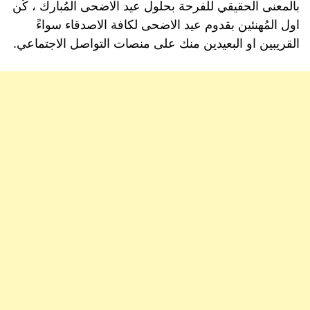
بالمعنى الحقيقي للفرحة بحلول عيد الاضحى المُبارك ، كُن
اول المُهنئين بقدوم عيد الاضحى لكافة الاصدقاء سواءً
القريبين او البعيدين منك على منصات التواصل الاجتماعي.