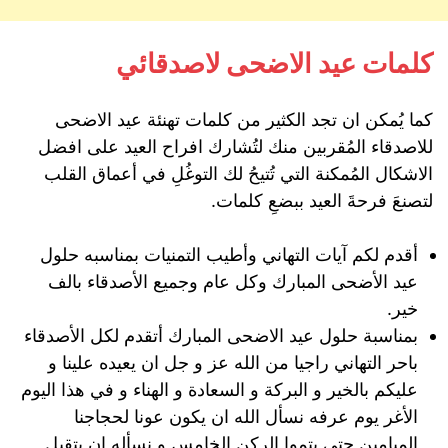
كلمات عيد الاضحى لاصدقائي
كما يُمكن ان تجد الكثير من كلمات تهنئة عيد الاضحى
للاصدقاء المُقربين منك لتُشارك افراح العيد على افضل
الاشكال المُمكنة التي تُتيحُ لك التوغُلِ في أعماق القلب
لتصنعَ فرحةَ العيد ببضعِ كلمات.
أقدم لكم آيات التهاني وأطيب التمنيات بمناسبه حلول
عيد الأضحى المبارك وكل عام وجميع الأصدقاء بالف
خير.
بمناسبة حلول عيد الاضحى المبارك أتقدم لكل الأصدقاء
باحر التهاني راجيا من الله عز و جل ان يعيده علينا و
عليكم بالخير و البركة و السعادة و الهناء و في هذا اليوم
الأغر يوم عرفه نسأل الله ان يكون عونا لحجاجنا
الميامين حتى يتموا الركن الخامس و نسأله ان يتقبل