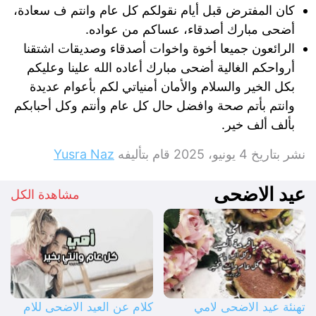
كان المفترض قبل أيام نقولكم كل عام وانتم ف سعادة،
أضحى مبارك أصدقاء، عساكم من عواده.
الرائعون جميعا أخوة واخوات أصدقاء وصديقات اشتقنا
أرواحكم الغالية أضحى مبارك أعاده الله علينا وعليكم
بكل الخير والسلام والأمان أمنياتي لكم بأعوام عديدة
وانتم بأتم صحة وافضل حال كل عام وأنتم وكل أحبابكم
بألف ألف خير.
نشر بتاريخ
4 يونيو، 2025
قام بتأليفه
Yusra Naz
عيد الاضحى
مشاهدة الكل
تهنئة عيد الاضحى لامي
كلام عن العيد الاضحى للام