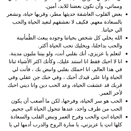
ومماتي، وأن نكون بعضنا للابد، أمين.
بعض القلوب العاشقة حديثها مطر، وقربها حياة، ونشعر
بالسعادة معهم. فكيف لا نعشقهم لنعيد الحياة والحب
الي حياتنا.
الله يخلي كل شخص بحياتنا وجوده يبعث الطُمأنينة
والحب بداخلنا، ويخليك تحب الحياة أكثر.
لتعلم يا عزيزي، أنك بقلبي أنت، ولو بيننا مليون مدينة.
انا لا احبك فقط انا استند عليك، وكأنك اكثر الأشياء ثباتا
في هذا العالم، انا احملك بقلبي وانبض بك ، فأنت لي
الحياة وانا على قيدك أحبك ، وفي حبك جن عقلي وفي
قربك قد عشقت الحياة، وعد الحب دين وانا ديني احبك
لأخر العمر.
الحب هو سر الحياة، وفرحها، لكن ما أصعب أن يكون
الحب من طرف واحد، عندها تتحول الحياة الى جحيم.
الحياة انتِ والحب وفرح العمر ونبض القلب والسعادة
كلها انتِ يا عزيزتي، يا منارة الروح والدرب أدمها لي يا