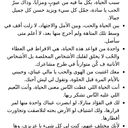
سبب الحياة، بكل ما فيه من عيوبٍ ومزايا، وذاك سرّ
الحب يا سادة، جمّل كل سيء ويزيد حسن كل جميل
جمالا.
بين الحياة والحب، وبين الأمل والاجتهاد، لا زلت أقف في
وسط تلك المتاهة ولم أخرج منها بعد، لا أعلم متى
سأصل.
واحدة من قواعد هذه الحياة، هي الافراط في العطاء
والحُب لا يخلق لقلبك الأشخاص المخلصة بل الأشخاص
الأنانية ف كُن متوازناً في طرح مشاعرك.
معك اغتنيت من الهوى والحب يا مالي عيناي، وحببني
بالأيام المرة قبل الحلوة، وتقول لي ليش أحبك.
أنت الحياة اللي عطت النّاس معنى الحياة، وأنت النّعيم
اللي عليه النّاس تشكر ربها.
لك في الفؤاد منازلا، لو ابصرت عيناك واحدة منها لمر
قرارها، ولك اشتياف لو الأرض بحته لتلاصقت وتجاورت
أقطارها.
لأنك مختلف عنهم، كنت لي كل شيء يا عزيزي، وها