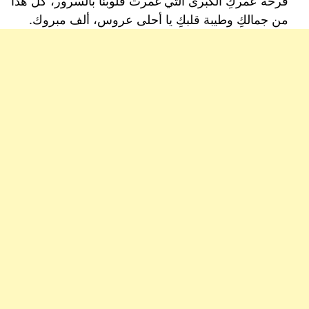
فرحة عمركِ الكبرى التي غمرت قلوبنا بالسرور، كل هذا
من جمالكِ وطيبة قلبكِ يا أحلى عروس، ألف مبروك.