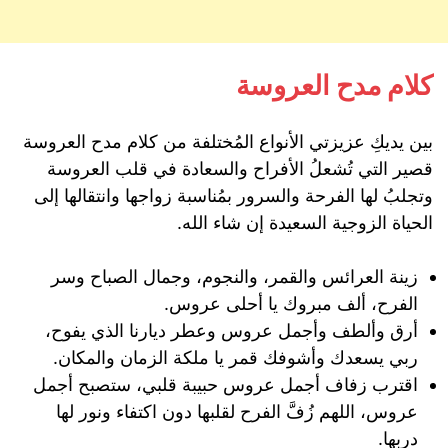
كلام مدح العروسة
بين يديكِ عزيزتي الأنواع المُختلفة من كلام مدح العروسة
قصير التي تُشعلُ الأفراح والسعادة في قلب العروسة
وتجلبُ لها الفرحة والسرور بمُناسبة زواجها وانتقالها إلى
الحياة الزوجية السعيدة إن شاء الله.
زينة العرائس والقمر، والنجوم، وجمال الصباح وسر
الفرح، ألف مبروك يا أحلى عروس.
أرق وألطف وأجمل عروس وعطر ديارنا الذي يفوح،
ربي يسعدك وأشوفك قمر يا ملكة الزمان والمكان.
اقترب زفاف أجمل عروس حبيبة قلبي، ستصبح أجمل
عروس، اللهم زُفَّ الفرح لقلبها دون اكتفاء ونور لها
دربها.