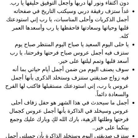
دون اكتفاء ونور لها دربها واجعل التوفيق حليفها يا رب.
غداً ستزف رفيقة دربي وسيكتب التاريخ في صفحاته
أجمل الذكريات وأحلى المناسبات، يا رب إني استودعتك
قلبها وحياتها وسعادتها فاحفظها يا رب وأسعدها العمر
كله.
يا حلى اليوم السعيد يا صباح اليوم المنتظر صباح يوم
ستزف فيه أجمل عروس صباح فرحتها وفرحتنا، يا رب
أسعد قلبها وتمم ليلتها على خير.
سوف يصنف اليوم من ضمن أجمل أيام حياتي بما أنه
فيه زواج صديقتي ستنزف وستخلد الذكرى بأنها أجمل
عروس يا رب، إني استودعتك مستقبلها فاكتب لها الفرح
والسعادة دائماً.
أجمل ما سيحدث في هذا الشهر هو حفل زفاف أحلى
عروس وسيخلد في الذاكرة بأنها أجمل عروس كجمال
فرحتها وطلتها الزهية، بارك الله لكِ وبارك عليك وجمع
بينكما على خير..
ستزف صديقتي اليوم وستخلد الذاكرة بأن جميلتي أجمل