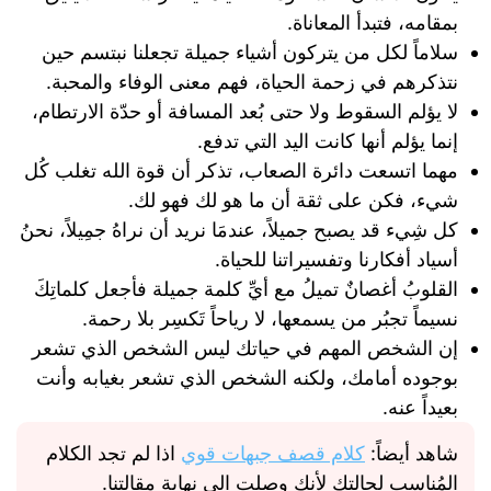
بمقامه، فتبدأ المعاناة.
سلاماً لكل من يتركون أشياء جميلة تجعلنا نبتسم حين
نتذكرهم في زحمة الحياة، فهم معنى الوفاء والمحبة.
‏لا يؤلم السقوط ولا حتى بُعد المسافة أو حدّة الارتطام،
إنما يؤلم أنها كانت اليد التي تدفع.
مهما اتسعت دائرة الصعاب، تذكر أن قوة الله تغلب كُل
شيء، فكن على ثقة أن ما هو لك فهو لك.
كل شِيء قد يصبح جميلاً، عندمَا نريد أن نراهُ جمِيلاً، نحنُ
أسياد أفكارنا وتفسيراتنا للحياة.
القلوبُ أغصانٌ تميلُ مع أيِّ كلمة جميلة فأجعل كلماتِكَ
نسيماً تجبُر من يسمعها، لا رياحاً تَكسِر بلا رحمة.
إن الشخص المهم في حياتك ليس الشخص الذي تشعر
بوجوده أمامك، ولكنه الشخص الذي تشعر بغيابه وأنت
بعيداً عنه.
شاهد أيضاً:
كلام قصف جبهات قوي
اذا لم تجد الكلام
المُناسب لحالتك لأنك وصلت الى نهاية مقالتنا.