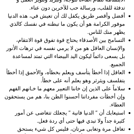
تدفئة للقلب، ورسالة حب للآخرين دون عناء.
أفضل وأقصر طريق يكفل لك أن تعيش في، هذه الدنيا
موفور الكرامة هو أن يكون ما تبطنه في نفسك كالذي
يظهر منك للناس.
التسامح بين الأصدقاء يحتاج قوة تفوق قوة الانتقام،
والإنسان العاقل هو من لا يرمي نفسه في ترهات الأنور
بل يسعى دائماً ليكون اليد البيضاء التي تمتد لمساعدة
الجميع.
العاقل إذا أخطأ يتأسف ويعلم بخطأه، والأحمق إذا أخطأ
يتفلسف ويثرثر وهو يعلم أنه على خطأ.
سلاماً على الذين إن خاننا التعبير معهم ما خـانهم الفهم
وإن أخطأت مفرداتنا أحسنوا الظن بنا، هم من يستحقون
العطاء.
استيعابك أن ” الدنيا فانية ” يجعلك تتغاضى عن أمور
كثيرة جداً ولا تبدي فيها حتى أي ردة فعل.
‏تغافل مرة وتغابى مرتان، فليس كل شيء يستحق