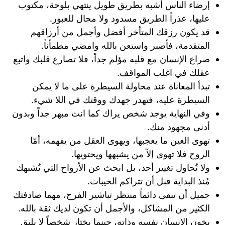
إرضاء الناس أشبه بطريق طويل ينتهي بلوحة، مكتوب
عليها، عذراً الطريق مسدود ولا مجال للعبور.
قد يكون رزقك المتأخر أفضل وأجمل من أرزاقهم
المتقدمة، فأصبر واستعن بالله وامضي مطمأناً.
صراع الإنسان مع قلبه مؤلم جداً، فلا تصارع قلبك واتبع
عقلك في اغلب المواقف.
تبدأ المعاناة عند محاولة السيطرة على ما لا يمكن
السيطرة عليه، فتهدر جهدك ووقتك في اللا شيء.
وفي النهاية يوجد شخص يراك كما انت مبهر جداً وبدون
أدنى مجهود منك.
تهوى العين ما يعجبها، ويهوى العقل من يفهمه، أمّا
الروح فلا تهوى إلاّ من يشبهها ويحتويها.
ولا تُحاول تغيير أحد، بل ابحث عن الأرواح التي تُشبهك
مُنذ البداية قبل أن تتراكم الخيبات.
جميل أن تبقى دائماً منتظر تباشير الفرح، مهما صادفتك
الكثير من المشاكل، والأجمل أن تكون لديك ثقة بالله.
يخون الانسان نفسه وذاته، حينما يختار شخصاً لا يليق