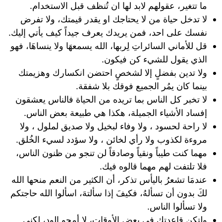
ما تتغير، عقولهم لابد لها ان تُنظف قبل الاستخدام.
لا تدخل حياة من لا يحتاجك او يقدر قيمتك، ولا تفرض
نفسك على احد، فمن يريدك يعرف جيداً كيف يأتي إليك.
‏قل للأماني السائراتِ لِربها، ‏الله يسمعهَا ولا ينساهَا، فهو
الذي يقول للشيء كن فيكون.
‏ولا تدين بفضلٍ إلا لشخصٍ احتضن انكسارك وهزيمتك
بينما كان يمُر الجميع فوقك بلا شفقة.
لا تخبر كل الناس بما تريده من الحياة فالناس يعشقون
إفساد الأشياء الجميلة، هكذا هي طبيعة بعض الناس.
لا راحة لحسود ، ولا وفاء لبخيل ولا صديق لملول ، ولا
مروءة لكذوب ولا رأي لخائن ، ولا سؤدد لسيء الخُلق.
مهما كنت طيباً ونقياً وصادقاً لن تنجو من ظنون الناس،
فلا تلتفت لهم مهما قالوه فيك.
عندمَا تشعرُ باليأس تذكر، أن الكثير من النعم منحها الله
لكَ بدون أن تسألهُ، فكيفَ إذا سألتهَ، اسألوا الله حاجتكم
ولا تسألوا الناس.
ولتكن قاعدتك في بعض الأوقات، لا أمحو الود، لكني