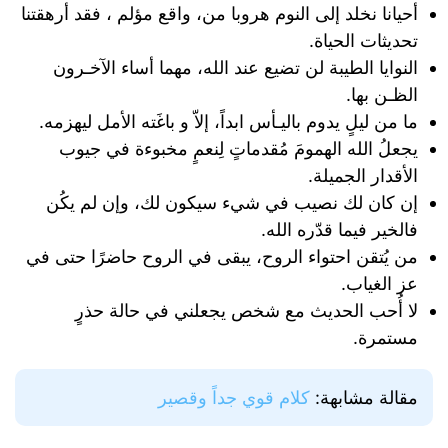
أحيانا نخلد إلى النوم هروبا من، واقع مؤلم ، فقد أرهقتنا
تحديثات الحياة.
النوايا الطيبة لن تضيع عند الله، مهما أساء الآخـرون
الظـن بها.
ما من ليلٍ يدوم باليـأس ابداً، إلاّ و باغَته الأمل ليهزمه.
يجعلُ الله الهمومَ مُقدماتٍ لِنعمٍ مخبوءة في جيوب
الأقدار الجميلة.
إن كان لك نصيب في شيء سيكون لك، وإن لم يكُن
فالخير فيما قدّره الله.
من يُتقن احتواء الروح، يبقى في الروح حاضرًا حتى في
عز الغياب.
لا أُحب الحديث مع شخص يجعلني في حالة حذرٍ
مستمرة.
مقالة مشابهة:
كلام قوي جداً وقصير