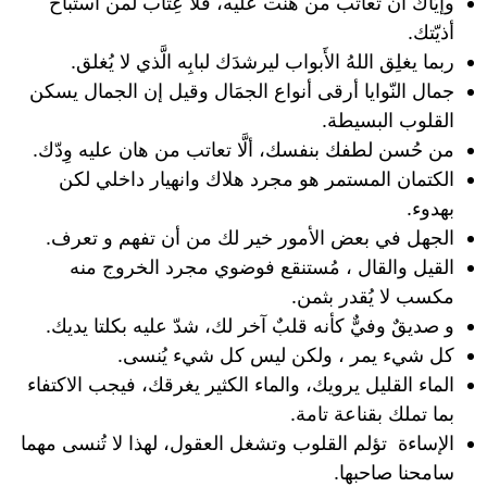
وإيّاك أن تُعاتب من هُنت عليه، فلا عِتاب لمن استباح
أذيّتك.
ربما يغلِق اللهُ الأَبواب ليرشدَك لبابِه الَّذي لا يُغلق.
جمال النّوايا أرقى أنواع الجمَال وقيل إن الجمال يسكن
القلوب البسيطة.
من حُسن لطفك بنفسك، ألَّا تعاتب من هان عليه وِدّك.
الكتمان المستمر هو مجرد هلاك وانهيار داخلي لكن
بهدوء.
الجهل في بعض الأمور خير لك من أن تفهم و تعرف.
القيل والقال ، مُستنقع فوضوي مجرد الخروج منه
مكسب لا يُقدر بثمن.
و صديقٌ وفيٌّ كأنه قلبٌ آخر لك، شدّ عليه بكلتا يديك.
كل شيء يمر ، ولكن ليس كل شيء يُنسى.
الماء القليل يرويك، والماء الكثير يغرقك، فيجب الاكتفاء
بما تملك بقناعة تامة.
الإساءة تؤلم القلوب وتشغل العقول، لهذا لا تُنسى مهما
سامحنا صاحبها.