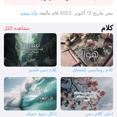
نشر بتاريخ
12 أكتوبر، 2023
قام بتأليفه
مآيا سعيد
كلام
مشاهدة الكل
كلام رومانسي للعشاق
كلام ديني قصير
احلى كلام ديني
اذكار دينية جميلة