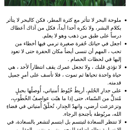
‏ملوحة البحر لا تتأثر مع كثرة المطر، فكن كالبحر لا يتأثر
بكلام البشر، ولا تكره أحدا أبداً، ‏فكل من آذاك أعطاك
درساً على طبق من ذهب وهو لا يعلم.
‏اجعل في حياتك حُفرة صغيرة ترمي فيها أخطاء من
تحب ، المهم أن تنسى أيضاً مكان الحفرة حتى لا تعود
إليها في لحظات الخصام .
لا تؤذي قلبك ، ولا تجعل عمرك يقف انتظاراً لأحد ، هي
حياة واحدة تحياها ثم تموت ، فلا تأسف على أمرٍ جميل
قدمته.
على جدارِ الحُلمِ، أربِطُ خُيُوط أُمنياتي، أُوصلُها بحبلٍ
مُتدلٍّ من السّماء، حتى إذا ما هبّت عواصفُ الخُطُوبِ،
وتزعزعت أرضي، وانهدّ الجِدار، تُحلّقُ أُمنياتي في فضاءِ
الله، مربُوطة بأجنحةِ الرجاء.
لا تنتظر السعادة لتبتسم بل ابتسم لتشعر بالسعادة، في
الابتسامة نظام اضاءة للوجه، وتبريد وتنوير العقل و