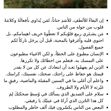
إن البقاءُ للألطفِ، للأشدِ حناناً، لمَن يُداوي بأفعالَهُ وكلامَهُ
قلوب من حوله من الناس.
مَن يشـتَري ربيع قلوُبكم لا تعطُوهُ خرِيف اهتِمامكم، بل
احتوى قلبه وأغرقوا بالمحبة، قَبل أن يرحَل تاركاً لكم
جميع الفصول.
الإنسان مطبوع على الخطأ، و لكن الاغبياء مطبوعون
على التمسك به، فتعلم من اخطائك ولا تكررها.
الذِين لم يفهمُوا بَعـد أن ابتعادك عن كل من لا يقدر
قيمتك هو حفاظ على راحتك، صحتك، نفسيتك، كرامتك.
واعلم أن أغلى ما في السنين المقبلة والماضية، رفيقٍ ما
غيّرته لا الأيام ولا الظروف.
سلام على الصديق الذي يسألك في وُسطِ ضحكتكَ لِمَ
كل هذا الحُزن الذي أراهُ في عينيّك يا رفيقي.
البعض من الناس ‏يكسّرون فيك ألف خاطر والمطلوب