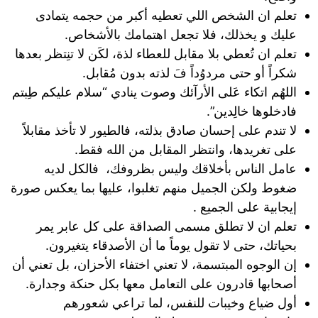
تعلم ان الشخص اللي تعطيه أكبر من حجمه يتمادى
عليك و يخذلك، فلا تجعل اهتمامك بالأشخاص.
تعلم ان تُعطي بلا مقابل للعطاء لذة، لكَن لا تنِتظر بعدها
شكراً أو حتى مردوُداً فَ لذته بدون مُقابل.
اللهُم اتكاء عَلى الأرآئك وصوت ينادي “سلام عليكم طِبتم
فادخلوها خالِدين”.
لا تندم على إحسان صادق بذلته، فالطيور لا تأخذ مقابلاً
على تغريدها، وانتظر المقابل من الله فقط.
عامل الناس بأخلاقك وليس بظروفك، فالكل لديه
ضغوط ولكن الجميل منهم تغلبوا، عليها بما يعكس صورة
إيجابية على الجميع .
تعلم ان لا تطلق مسمى الصداقة على كل عابر يمر
بحياتك، حتى لا تقول يوماً ما أن الأصدقاء يتغيرون.
إن الوجوه المبتسمة، لا تعني اختفاء الأحزان، بل تعني أن
أصحابها قادرون على التعامل معها بكل حنكة وجدارة.
أول ضياع وخيبات للنفس، لما تراعي شعورهم