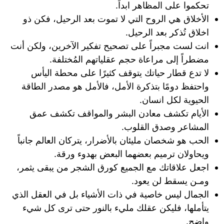
تحكموا على المظاهر ابداً.
الأخلاق هي الروح التي لا تموت بعد الرحيل، فكن ذو
اخلاق تُذكر بعد الرحيل.
انت لست مجبراً على تصحيح تفكير الآخرين، ولكن أنت
مضطراً إلى مراعاة حجم عقلياتهم المُختلفة.
لا تدع قطار حياتك يتوقف كثيرًا على محطة اليأس
واحتفظ دومًا بتذكرة الأمل، فالأمل هو مصدر الطاقة
الحيوية لكل انسان.
الأيام تكشف معادن البشر والمواقف تكشف عمق
المشاعر وصدق القلوب.
الحب هو شخصان مليئان بالأضرار، يتركان العالم جانباً
ويحاولان ترميم بعضهما البعض بهدوء ورقة.
اجعل علاقاتك مع الجميع كورق الشجر من يبقى يثمر،
ومـن يسقط لن يعود.
الجمال ليس خاصية في ذات الأشياء بل في العقل الذي
يتأملها، فليكن عقلك مليء بالنور حتى ترى كل شيء
واضح.