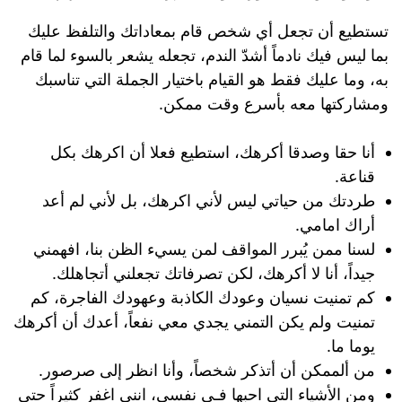
تستطيع أن تجعل أي شخص قام بمعاداتك والتلفظ عليك
بما ليس فيك نادماً أشدّ الندم، تجعله يشعر بالسوء لما قام
به، وما عليك فقط هو القيام باختيار الجملة التي تناسبك
ومشاركتها معه بأسرع وقت ممكن.
أنا حقا وصدقا أكرهك، استطيع فعلا أن اكرهك بكل
قناعة.
طردتك من حياتي ليس لأني اكرهك، بل لأني لم أعد
أراك امامي.
لسنا ممن يُبرر المواقف لمن يسيء الظن بنا، افهمني
جيداً، أنا لا أكرهك، لكن تصرفاتك تجعلني أتجاهلك.
كم تمنيت نسيان وعودك الكاذبة وعهودك الفاجرة، كم
تمنيت ولم يكن التمني يجدي معي نفعاً، أعدك أن أكرهك
يوما ما.
من ألممكن أن أتذكر شخصاً، وأنا انظر إلى صرصور.
ومن الأشياء التي احبها فـي نفسي، انني اغفر كثيراً حتى