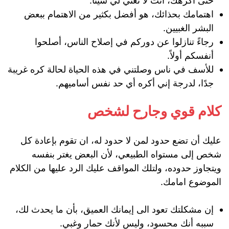
حتى أكرهك، انت لا تعني لي شيئاً.
اهتمامك بحذائك، هو أفضل بكثير من الاهتمام ببعض
البشر الغبيين.
رجاءً تنازلوا عن دوركم في إصلاح الناس، أصلحوا
أنفسكم أولاً.
للأسف في ناس وصلتني في هذه الحياة لحالة كره غريبة
جدًا، لدرجة إني أكره أي حد نفس أساميهم.
كلام قوي وجارح لشخص
عليك أن تضع حدود لمن لا حدود له، ان تقوم بإعادة كل
شخص إلى مستواه الطبيعي، لأن البعض يغتر بنفسه
ويتجاوز حدوده، ولتلك المواقف عليك الرد عليها من الكلام
الموضوع امامك.
إن مشكلتك تعود الى إيمانك العميق، بأن ما يحدث لك،
سببه أنك محسود، وليس لأنك حمار وغبي.