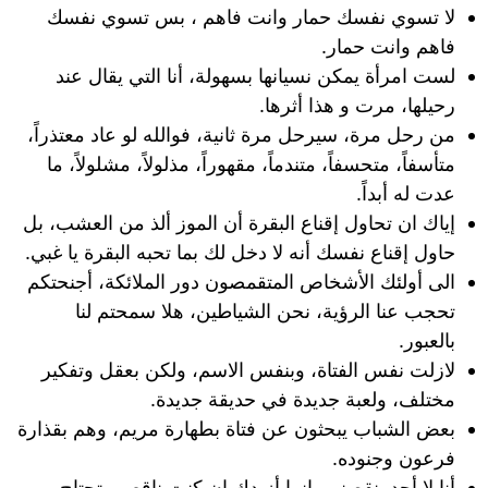
لا تسوي نفسك حمار وانت فاهم ، بس تسوي نفسك
فاهم وانت حمار.
لست امرأة يمكن نسيانها بسهولة، أنا التي يقال عند
رحيلها، مرت و هذا أثرها.
من رحل مرة، سيرحل مرة ثانية، فوالله لو عاد معتذراً،
متأسفاً، متحسفاً، متندماً، مقهوراً، مذلولاً، مشلولاً، ما
عدت له أبداً.
إياك ان تحاول إقناع البقرة أن الموز ألذ من العشب، بل
حاول إقناع نفسك أنه لا دخل لك بما تحبه البقرة يا غبي.
الى أولئك الأشخاص المتقمصون دور الملائكة، أجنحتكم
تحجب عنا الرؤية، نحن الشياطين، هلا سمحتم لنا
بالعبور.
لازلت نفس الفتاة، وبنفس الاسم، ولكن بعقل وتفكير
مختلف، ولعبة جديدة في حديقة جديدة.
بعض الشباب يبحثون عن فتاة بطهارة مريم، وهم بقذارة
فرعون وجنوده.
أنا لا أحد ينقصني، إنما أزيدك إن كنت ناقص وتحتاج