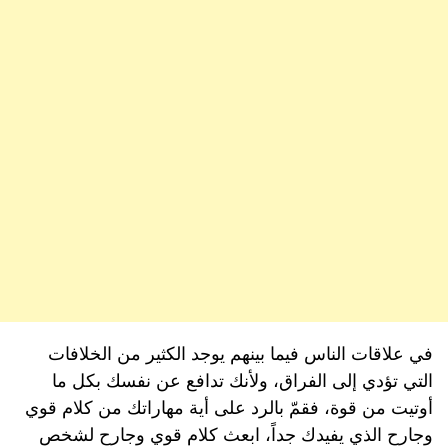
في علاقات الناس فيما بينهم يوجد الكثير من الخلافات
التي تؤدي إلى الفراق، ولأنك تدافع عن نفسك بكل ما
أوتيت من قوة، فقمّ بالرد على أية مهاراتك من كلام قوي
وجارح الذي يفيدك جداً، ابعث كلام قوي وجارح لشخص