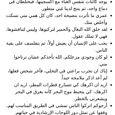
يوجد كائنات تتنفس الغباء مع اكسجينها، فيختلطان في
دماغ واحد، ثم ينتج لدينا غبي متطور.
عمري ما تأثرت بنصيحة احد، كان كل همي متى تسكت
وأخلص منك.
لقد خلق الله البغال والحمير لتركبوها، وليس لتناقشوها،
فهي لا تملك عقول.
يجب على الإنسان أن يعيش أولاً، ثم يتفلسف على بقية
الناس.
لو كان وجودي مزعلكم، الله يأخذكم عشان ترتاحوا
مني.
إياك ان تجرب براعتي في التخلي، فآخر شخص فعلها،
لم أعد اذكر ملامحه جيداً.
اريد ان اكرهك كي تتسارع قطرات المطر، اريد ان
اكرهك، كي يتخبط موج البحر كأنه يغرق في البحر
ويشعرني بالخطر.
أرجوكم اتركوا الناس تمشي في الطريق المناسب لهم،
وقفوا عن تمثل دور اللوحات الإرشادية في حياتهم.