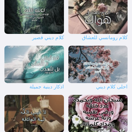
كلام رومانسي للعشاق
كلام ديني قصير
احلى كلام ديني
اذكار دينية جميلة