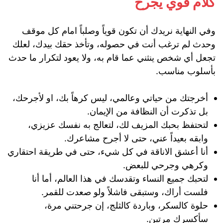
كلام قوي يجرح
وفي النهاية نريدك أن تكون قوياً وصلباً امام كل موقف
وحدث لم ترغب أنت في حصوله، وتأخذ حقك بيدك، لعلك
تجعل أي شخص ينثني عما قام به، ولا يعود لتكرار ما حدث
بأسلوب مناسب.
أخرجتك من حياتي وعالمي، ليس كرهاً بك، او لأجرحك،
بل تذكرت أن النظافة من الإيمان.
لتحتفظ بحبك المزيف لك، لتعالج به نفسك عزيزي،
وابقه بعيداً عني، حتى لا أجرح مشاعرك.
أنا أعشق الاناقة في كل شيء، حتى في طريقة احتقاري
وكرهي وجرحي للبعض.
لتحبك جميع النساء وتقدسك في هذا العالم، أما أنا
فلست أراك، وستبقى فاشلاً ولو صعدت للقمر.
حلوة كالسكر، وباردة كالثلج، إن جرحتني مرة،
سأكسرك مرتين.