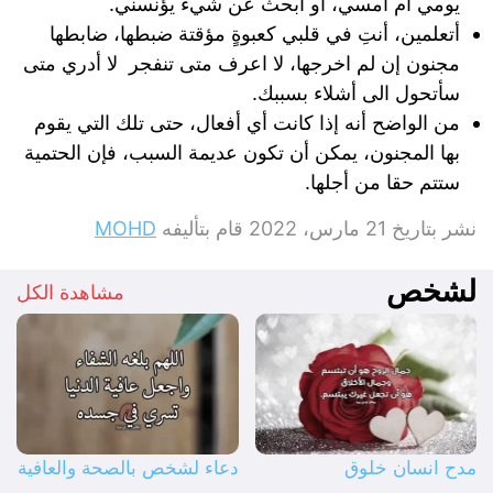
يومي أم أمسي، او أبحث عن شيء يؤنسني.
أتعلمين، أنتِ في قلبي كعبوةٍ مؤقتة ضبطها، ضابطها
مجنون إن لم اخرجها، لا اعرف متى تنفجر لا أدري متى
سأتحول الى أشلاء بسببك.
من الواضح أنه إذا كانت أي أفعال، حتى تلك التي يقوم
بها المجنون، يمكن أن تكون عديمة السبب، فإن الحتمية
ستتم حقا من أجلها.
نشر بتاريخ
21 مارس، 2022
قام بتأليفه
MOHD
لشخص
مشاهدة الكل
مدح انسان خلوق
دعاء لشخص بالصحة والعافية