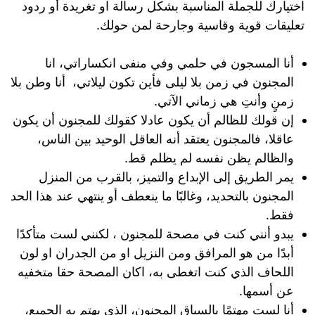
اختيارك للجملة المناسبة بشكل رسالة او تغريدة أو ردود
تعليقات قوية وقاسية وجارحة لمن حولك.
أنا المسجون في حلمي وفي منفى انكساراتي، انا
المجنون في زمن بلا ليلى فأين تكون ليلاتي، أنا وطن بلا
زمنٍ وأنتِ هي زماني الآتي.
إن قولك للظالم أن يكون عادلا كقولك للمجنون أن يكون
عاقلا، فالمجنون يعتقد أنه العاقل الوحيد بين الناس،
والظالم يظن نفسه لم يظلم قط.
يمر الطريق إلى الإبداع والتميز، بالقرب من المنزل
المجنون بالتحديد، وغالبًا ما ينعطف أو ينتهي عند هذا الحد
فقط.
يبدو أنني كنت في مصحة للمجنون ، لكنني لست متأكدًا
أبدًا من هو المرافق ومن النزيل او من الجدران او لون
اللحاف الذي كنت اتغطى به، اكان المصحة حقا متخفيه
عن أسمها.
أنا لست مهتمًا بالسباق المجنون، الذي يهتم به الجميع،