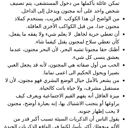
تمكن عائلة بأكملها من دخول المستشفى، يتم تصنيف
شخص واحد على أنه مجنون ويدخل إلى الداخل.
من الواضح أن هذا الكوكب الغريب، يستخدم كملاذ
مجنون جدا، من قبل الكواكب الأخرى العاقلة.
أن تعطي حرية لجاهل لا يعلم شيء ولا يفقه ما يفعل،
كأن تعطي سلاح لمجنون يقتل كيفما شاء.
أظنك حقا مجنونا تشبه البحر، لأن البحر مجنون، عندما
يعشق ينسى كل شيء.
الحب من أول صفاته هي المجنون، لأنه قد يجعل الغبي
بصيرا ويحول الحكيم الى اعمى تماما.
من يشعر بالأمل حيال الوضع البشري فهو مجنون، لأن لا
مستقبل مشرف، ولا حياة باتت كالحياة.
ميزة العاقل أنه يفهم القيم الاجتماعية ويعرف كيف
يراوغها أو يتجنب الاشتباك بها، إنه بعبارة أوضح، مجنون
لا يحب إظهار جنونه.
يقول الناس أن الذكريات السيئة تسبب أكبر قدر من
الألم ويجعلك أكثر يأسا، لكنها في الواقع الذكريات الجيدة