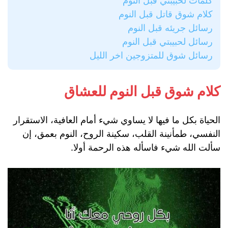
كلمات لحبيبتي قبل النوم
كلام شوق قاتل قبل النوم
رسائل جريئه قبل النوم
رسائل لحبيبتي قبل النوم
رسائل شوق للمتزوجين اخر الليل
كلام شوق قبل النوم للعشاق
الحياة بكل ما فيها لا يساوي شيء أمام العافية، الاستقرار
النفسي، طمأنينة القلب، سكينة الروح، النوم بعمق، إن
سألت الله شيء فاسأله هذه الرحمة أولا.