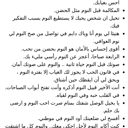
احس بغيابك.
المكالمة قبل النوم مثل الحضن.
تخيل ان شخص يحبك لا يستطيع النوم بسبب التفكير
فيك.
هنيئا لي يوم أنا وياك دايم في تواصل من صح النوم لي
نوم العوافي.
أقوى إحساس بالأمان هو النوم بحضن من تحب.
الرابعة صباحا، أعجز عن النوم رأسي مليء بك.
صوتك قبل النوم حياة ثانية .. والنوم على صوتك أمان.
في قانون الحب لا يجوز لك الغياب إلا بفترة النوم ،
ويحق لي أن ايقظك حين أشتاق.
أنت الأخير قبيل النوم أذكره وأنت تفتح أبواب الصباحات.
في القلب حبه وفي النوم لقياه.
يا بخيل الوصل شفتك بمنام صرت احب النوم و ارضى
بك حلم.
أفسح لي ضلعينك أود النوم في موطني.
كنت أكابر النوم لأجل احكي معك.. واليوم كل ما اشتقت