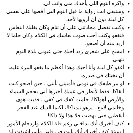
واكره النوم اللي يأخذك مني وانت لي.
وستبقى انت رواية ما قبل النوم التي أقصها على نفسي
كل ليلة دون أن أرويها لأحد.
وكنت تفضل محادثتي على أن تنام وكان يغلبك النعاس
فتغفو وكنت أحب صوت نعاسك في الكلام وكان حلما لا
أريد منه أن أصحو.
امسح على شعري ردد أحبك حتى عيوني بلذة النوم
تتهنى.
أغفو كل ليلة وأنا أحبك وهذا أعظم ما يغفو المرء عليه،
أن يخبئك في صدره.
لو مر طيفك في نومي فأمنيتي بأنني ، حين أصحو كنت
ألقاكا، فقط لأنظر في عينيك أخبرها أني بحجم السماء
والأرض أهواكا!، حلمت كفك في كفي ، فذبت هوى
وخاتمي لامع ، يزهو بيمناكا!، لكنما الديك عند الفجر
أيقظني حتى نهضت فلا هذا ولا ذاكا!.
كيف أخبرك أنك بداخلي رغم قلة الكلام وازدحام الأمور
السيئة كيف أخبرك أنك ثابت في قلبي وأني اشتقت لك