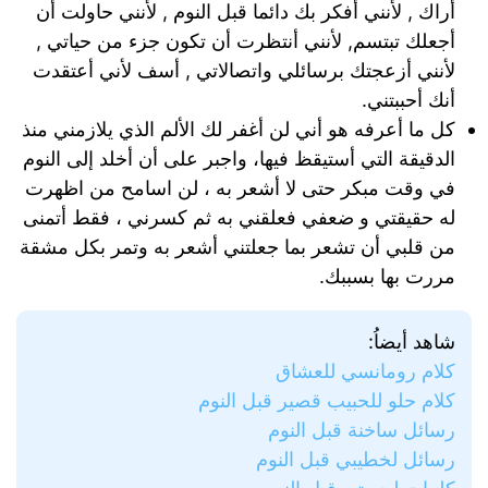
أراك , لأنني أفكر بك دائما قبل النوم , لأنني حاولت أن
أجعلك تبتسم, لأنني أنتظرت أن تكون جزء من حياتي ,
لأنني أزعجتك برسائلي واتصالاتي , أسف لأني أعتقدت
أنك أحببتني.
كل ما أعرفه هو أني لن أغفر لك الألم الذي يلازمني منذ
الدقيقة التي أستيقظ فيها، واجبر على أن أخلد إلى النوم
في وقت مبكر حتى لا أشعر به ، لن اسامح من اظهرت
له حقيقتي و ضعفي فعلقني به ثم كسرني ، فقط أتمنى
من قلبي أن تشعر بما جعلتني أشعر به وتمر بكل مشقة
مررت بها بسببك.
شاهد أيضاُ:
كلام رومانسي للعشاق
كلام حلو للحبيب قصير قبل النوم
رسائل ساخنة قبل النوم
رسائل لخطيبي قبل النوم