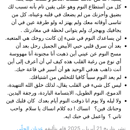
كل من أستطاع النوم وهو على يقين تام بأنه تسبب لك
بضيق وأحزنك من لم يضعك في قلبه وعيناه، كل من
تناسى أوقاته معك ولم يهتز له ولو طرفة عين في أن
يجافيك ويهجرك ولم يتوانى لحظة في مغادرتك .
لن يساعدك النوم في شيء إن كانت روحك هي المتعبه.
بعد أن سرق قلبي حبي الأبيض الجميل رحل بعد أن
مسح النوم عن عيني أين ذهبت أنا مجنونة أنا مهووسة
أي نوع من رغبة القلب هذه كيف لي أن أعرف إلى أين
أنت ذاهب هدفي الوحيد هو أن أسير في قاعة حبك.
لم يعد النوم سبباً كافيا للتخلص من اشتياقك.
ليس كل شيء في القلب يقال، لذلك خلق الله التنهيدة،
الدموع، النوم الطويل، الابتسامة الباردة، ورجفة اليدين.
ولا ليله ولا يوم انا ذوقت النوم أيام بعدك كان قلبك فين
وحنانك فين؟ انساك ! ده كلام انساك يا سلام واحب
تاني ؟ واعمل في حبك ايه.
نشر بتاريخ
21 أبريل، 2025
قام بتأليفه
عدنان الحلّي