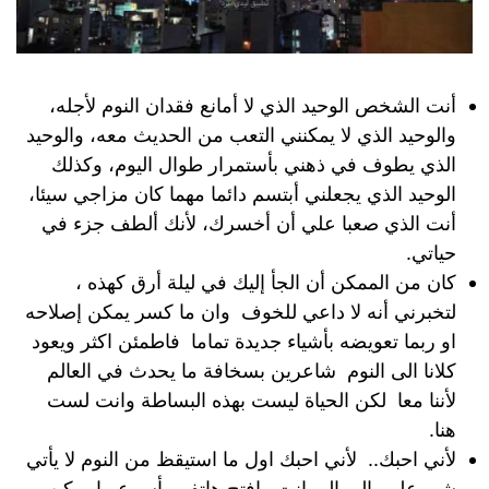
أنت الشخص الوحيد الذي لا أمانع فقدان النوم لأجله،
والوحيد الذي لا يمكنني التعب من الحديث معه، والوحيد
الذي يطوف في ذهني بأستمرار طوال اليوم، وكذلك
الوحيد الذي يجعلني أبتسم دائما مهما كان مزاجي سيئا،
أنت الذي صعبا علي أن أخسرك، لأنك ألطف جزء في
حياتي.
كان من الممكن أن الجأ إليك في ليلة أرق كهذه ،
لتخبرني أنه لا داعي للخوف وان ما كسر يمكن إصلاحه
او ربما تعويضه بأشياء جديدة تماما فاطمئن اكثر ويعود
كلانا الى النوم شاعرين بسخافة ما يحدث في العالم
لأننا معا لكن الحياة ليست بهذه البساطة وانت لست
هنا.
لأني احبك.. لأني احبك اول ما استيقظ من النوم لا يأتي
شي على بالي الى انت وافتح هاتفي بأسرع ما يمكن