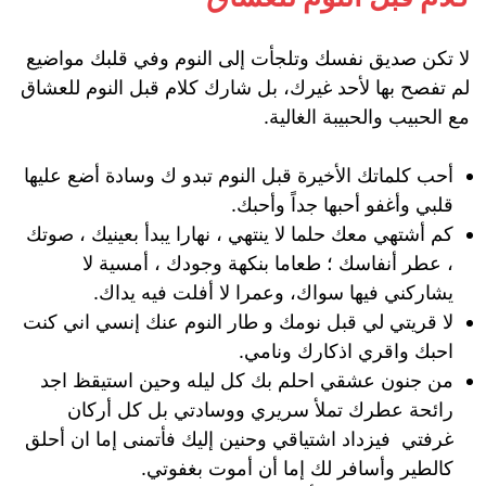
لا تكن صديق نفسك وتلجأت إلى النوم وفي قلبك مواضيع
لم تفصح بها لأحد غيرك، بل شارك كلام قبل النوم للعشاق
مع الحبيب والحبيبة الغالية.
أحب كلماتك الأخيرة قبل النوم تبدو ك وسادة أضع عليها
قلبي وأغفو أحبها جداً وأحبك.
كم أشتهي معك حلما لا ينتهي ، نهارا يبدأ بعينيك ، صوتك
، عطر أنفاسك ؛ طعاما بنكهة وجودك ، أمسية لا
يشاركني فيها سواك، وعمرا لا أفلت فيه يداك.
لا قريتي لي قبل نومك و طار النوم عنك إنسي اني كنت
احبك واقري اذكارك ونامي.
من جنون عشقي احلم بك كل ليله وحين استيقظ اجد
رائحة عطرك تملأ سريري ووسادتي بل كل أركان
غرفتي فيزداد اشتياقي وحنين إليك فأتمنى إما ان أحلق
كالطير وأسافر لك إما أن أموت بغفوتي.