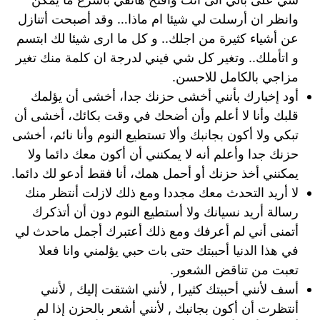
وانظر ان أرسلت لي شيئا ام ماذا… وقد أصبحت أتنازل
عن أشياء كثيرة من اجلك.. و كل ما ارى شيئا لك ابتسم
و اتأملك.. وتغير كل شي فيني لدرجة ان كلمة منك تغير
مزاجي بالكامل للاحسن.
أود إخبارك بأنني أخشى حزنك جدا، أخشى أن يؤلمك
قلبك وأنا لا أعلم وأن أضحك في وقت بكائك، أخشى أن
تبكي ولا أكون بجانبك وألا تستطيع النوم وأنا نائم، أخشى
حزنك جدا وأعلم أنه لا يمكنني أن أكون معك دائما ولا
يمكنني أخذ حزنك أو أحمل همك، أنا فقط أدعو لك دائما.
لا أريد التحدث معك مجددا ومع ذلك لازلت أنتظر منك
رسالة أريد نسيانك ولا أستطيع النوم دون أن أتذكرك
أتمنى أني لم أعرفك ومع ذلك أعتبرك أجمل ماحدث لي
في هذا الدنيا أحببتك حتى بات حبي يؤلمني وانا فعلا
تعبت من تناقض الشعور.
أسف لأنني أحببتك كثيرا , لأنني اشتقت إليك , لأنني
أنتظرت أن أكون بجانبك , لأنني أشعر بالحزن إذا لم