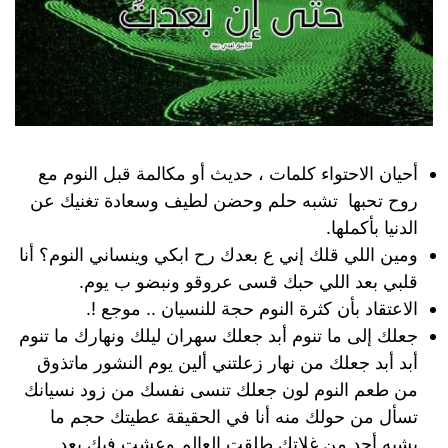
أحيان الاحتواء كلمات ، حديث أو مكالمة قبل النوم مع
روح تحبها تشبه حلم وحضن لطيف وسعادة تغنيك عن
الدنيا بأكملها.
ومين اللي قلك إني ع بعدك رح ابكي وينساني النوم؟ أنا
قلبي بعد اللي حبك قسى عروقو ونبضو ب يوم.
الاعتقاد بأن كثرة النوم حجة للنسيان .. موجع !.
جعلك إلى ما تنوم أبد جعلك سهران ليلك ونهارك ما تنوم
أبد أبد جعلك من نهار زعلتني ألين يوم النشور ماتذوق
من طعم النوم لون جعلك تنسى نفسك من زود نسيانك
تسأل من حولك منه أنا في الحقيقة عطيتك حجم ما
يشبه أحد من غلاتك طلقت العالم وعشت فيك بعد.