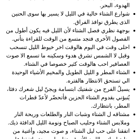
الهدوء، البحر.
شوارع الشتاء خالية في الليل لا يسير بها سوى الحنين
الذى يطرق نوافذ الفراق.
بوجهة نظري فصل الشتاء لأن الليل فيه يكون أطول من
الفصول الأخرى فتجد متسع من الوقت للقراءة بتأني.
احلى وقت في اليوم هالوقت اخر خيوط الليل تنسحب
وقبل لا الشمس تشرق هدوء وسكينه ما تسمع الا صوت
العصافير احب هالوقت كثير خصوصا في الشتاء.
الشتاء المطر و الليل الطويل والمخيم الأشياء الوحيدة
الي تستحق الانتظار هالفتره.
يسيلُ الفرح من شفتيك ابتسامة ويجنّ ليل شعرك دفئا،
يُنبؤني بقدوم الشتاء الحزين فأتحضّر لأعدّ قطرات
المطر، بانتظارك.
مشتاقه ل الشتاء وشبات النار والطلعات وريحة النار
وملابس الشتاء وحليب الصباح ونومة الليل الدافئة ذيك.
اتفقنا على حب ليل الشتاء، و صوت مجيد، وأغنية من