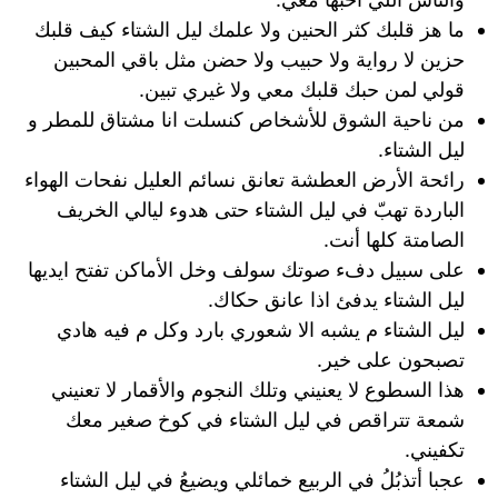
ما هز قلبك كثر الحنين ولا علمك ليل الشتاء كيف قلبك
حزين لا رواية ولا حبيب ولا حضن مثل باقي المحبين
قولي لمن حبك قلبك معي ولا غيري تبين.
من ناحية الشوق للأشخاص كنسلت انا مشتاق للمطر و
ليل الشتاء.
رائحة الأرض العطشة تعانق نسائم العليل نفحات الهواء
الباردة تهبّ في ليل الشتاء حتى هدوء ليالي الخريف
الصامتة كلها أنت.
على سبيل دفء صوتك سولف وخل الأماكن تفتح ايديها
ليل الشتاء يدفئ اذا عانق حكاك.
ليل الشتاء م يشبه الا شعوري بارد وكل م فيه هادي
تصبحون على خير.
هذا السطوع لا يعنيني وتلك النجوم والأقمار لا تعنيني
شمعة تتراقص في ليل الشتاء في كوخ صغير معك
تكفيني.
عجبا أتذبُلُ في الربيع خمائلي ويضيعُ في ليل الشتاء