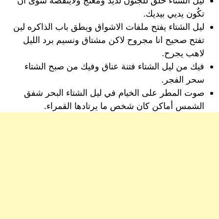
ليّلُ الشتاء خُلق للجنُون لذيذ ومُغنّج ولاينقُصهّ سّوى ان
تكُون يديي بيديك.
ليل الشتاء يفتح ملفات الاشواق ويطق باب الذاكره لين
تفتح صحيح انا مجروح لاكن مشتاق ونسيم برد الليل
لاهب يجرح.
فيك من ليل الشتاء فتنة عناق وفيك من صبح الشتاء
سحر الفجر.
صوت المطر على الخيام في ليل الشتاء البحر شفق
الشمس أماكن كان شخص ما يرتادها القمراء.