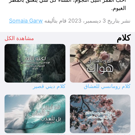
الغيوم.
نشر بتاريخ
3 ديسمبر، 2023
قام بتأليفه
Somaia Garw
كلام
مشاهدة الكل
كلام رومانسي للعشاق
كلام ديني قصير