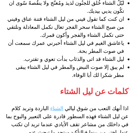
ليّلُ الشتاء خُلق للجنُون لذيذ ومُغنّج ولا ينقُصهّ سّوى ان
تكُون يديي بيديك.
ان كنت كما تقول فيني من ليل الشتاء فتنة عناق وفيني
من صبح الشتاء سحر الفجر تعال نكمل المعادلة ونلتقي
حتى تكمل الشتاء والفجر وأكون قمرك.
ياعاشق الغيم في ليل الشتاء أخبرني عمرك سمعت أن
في صوت المطر بحة.
ليل الشتاء قد اتى والذئاب بدأت تعوي و تقترب.
لم يبق إلا صوت النبض والمطر في ليل الشتاء يبقى
مطر شكرا لك أبا الوفاء.
كلمات عن ليل الشتاء
اذا أنهك التعب من شوق ليالي
الشتاء
الباردة وتريد كلام
عن ليل الشتاء فهذه السطور قادرة على التعبير والبوح بما
في داخلك من مشاعر تقف الأيادي عندما تريد ان تكتب
عنها، اختر من بينها فبالتأكيد ستجد ما تبحث عنه.