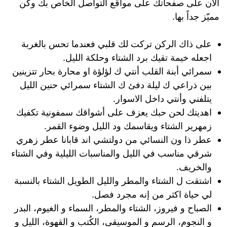
الآن على صفحاتك على مواقع التواصل الخاص بك وكُن
مميّز جداً بها.
على ذاك الركن تركت لك قلبي فعندما تحس بالغربة
اجعله خيمة تقيك برد الشتاء وحلكة الليل.
سمرائي أبنة القلب أنتي ك لؤلؤة او محارة بحار تتزينين
بين ذراعي ك ليلة دفئ ك الشتاء سمرائي حنين الليل
يتلفني وأنتي داخل الاسوار.
اهديتك لحن حبك يعزف على أشواقك سمفونية تكفيك
زمهرير الشتاء ويقاسمك ود الليل وضوء القمر.
عطر ذا ون النسائي من دولتشي اند قابانا عطر زهري
شرقي مناسب في الليل والمناسبات الليلية وفي الشتاء
والخريف.
اشتقت ل الشتاء والمطر والليل الطويل الشتاء بالنسبة
لي حياة اكثر من إنه مجرد فصل.
الصباح و فيروز، الشتاء والمطر، السماء و الغيوم، البدر
و النجوم، الرسم و الموسيقى، الكُتب و القهوة، الليل و