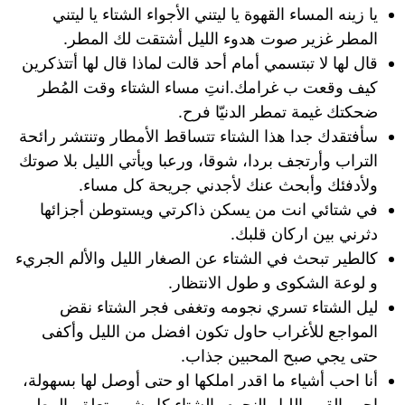
يا زينه المساء القهوة يا ليتني الأجواء الشتاء يا ليتني
المطر غزير صوت هدوء الليل أشتقت لك المطر.
قال لها لا تبتسمي أمام أحد قالت لماذا قال لها أتتذكرين
كيف وقعت ب غرامك.انتِ مساء الشتاء وقت المُطر
ضحكتك غيمة تمطر الدنيّا فرح.
سأفتقدك جدا هذا الشتاء تتساقط الأمطار وتنتشر رائحة
التراب وأرتجف بردا، شوقا، ورعبا ويأتي الليل بلا صوتك
ولأدفئك وأبحث عنك لأجدني جريحة كل مساء.
في شتائي انت من يسكن ذاكرتي ويستوطن أجزائها
دثرني بين اركان قلبك.
كالطير تبحث في الشتاء عن الصغار الليل والألم الجريء
و لوعة الشكوى و طول الانتظار.
ليل الشتاء تسري نجومه وتغفى فجر الشتاء نقض
المواجع للأغراب حاول تكون افضل من الليل وأكفى
حتى يجي صبح المحبين جذاب.
أنا احب أشياء ما اقدر املكها او حتى أوصل لها بسهولة،
احب القمر الليل النجوم، الشتاء كل شي يتعلق بالمطر