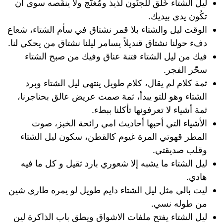
ليلُ الشتاء خُلق للجنُون لذيذ ومُغنّج ولا ينقُصه سوى ان
تكُون يدي بيديك.
الوقت ليل والشتاء بلا قمر نشتاق في سأم الشتاء، شعاع
دفء حولنا نشتاق قنديلاً يسامر ليلنا نشتاق من يحكي لنا.
فيك من ليل الشتاء فتنة عناق وفيك من صبح الشتاء
سحّر الفجر.
ثمة كلام لم يقال، كلام طويل ينتهي ليل الشتاء وبرد
الشتاء وهو للتو يبدأ، ثمة صمت عريض عالق بحناجرنا،
ثمة أشياء لا تعرفونها تأكلنا ببطء.
الأشياء التي أحبها أحاديث امي رائحة الخبز، صوت
المطر قهوتي المرة غيوم كالقطن، سكون ليل الشتاء
وقلب صديقتي.
ليل الشتاء ما يشبه إلا شعوري بارد ثقيل و كل ما فيه
هادي.
ليت بالي مثل ليل الشتاء دايم طويل لو يمره طاري شين
من طوله نسي.
ليل الشتاء يفتح ملفات الاشواق ويطق باب الذاكرة لين