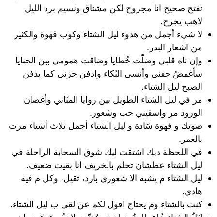
تفتح صحيح انا مجروح لكن مشتاق ونسيم برد الليل
لاهب يجرح.
لا شيء أجمل من هدوء ليل الشتاء وكوب قهوة والكثير
من اشعار البدر.
وإن تاه قلبي وضلّت خُطايا وضاقت همومي بين الحنايا
سأغمضُ جفني وأنسى البُكاء وادفن حزني كما يدفن
الصبح ليل الشتاء.
مر في ليل الشتاء الطويل بين زوايا المبّاني وأغصان
الورود مر واسقيني حب وشعور.
صوتك و قهوة سّادة و ليل الشتاء أجمل ثلاث أشياء مرت
بالعمر.
في اللحظة ديك اشتقت ليك شوق السحابة الراحلة في
ليل الشتاء عطشان تحلم بالخريف انا بقيت ضعيف.
ليل الشتاء م يشبه الا شعوري بارد، ثقيل، وكل م فيه
هادي.
كنت بالشتاء وم يحتاج اقول لكم عن لقى ب ليل الشتاء.