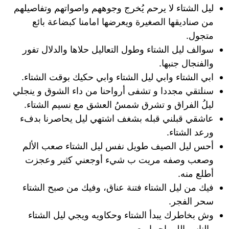
ليل الشتاء لا يرحم يُخرج وجوههم واصواتهم وتفاصيلهم
من صناديقها الصغيرة ويعرضها امامنا كبضاعة بائع
متجول.
سوالف ليل الشتاء وطول التعاليل حلاها والدلال تفور
والفنجال جنبها.
ابي الشتاء وابي ليل الشتاء وابي حكيك بوقت الشتاء.
سنلتقي مجددا و تشفى أرواحنا من داء الشوق و ينجلي
ليلُ الفراق و تشرق شمسُ العشق مع نسيم الشتاء.
عاشقي قبلني قبله بشغف اشتهي ليل يحاصرنا بدفء
ورعد الشتاء.
أحس ليل الصيف طويل نفس ليل الشتاء صعب الألم
وصعب وصفه مريت ب شيء أوجعني كثير وعجزت
أطلع منه.
فيك من ليل الشتاء فتنة عناق، وفيك من صبح الشتاء
سحر الفجر.
وش بخاطرك يبدأ الشتاء وحكاويه ويجي ليل الشتاء
والناس اللي احبها معي.