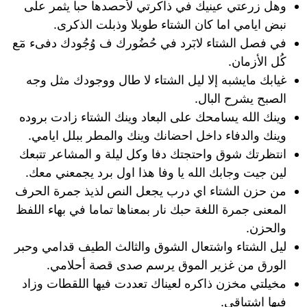
وهل زرعتي عينيك في ذاكرتي لأحصدها حبا يثمر على
نبض ايامي اما كان الشتاء طويلا وذبلت الذكرى.
في فصل الشتاء لابٓرد في حُضُورك ف وُجُودك دفىء مٓع
كُل الأزمان.
غيابك مايشبه إلا ليل الشتاء لا طال ووجودك مثل وجه
الصبح يشرح البال.
وينك الله يسامحك على البعاد وينك الشتاء زادت بروده
وينك والدفاء داخل احضانك وينك والمطر ببلل ايامي.
انتظرتك شوق واحتجتك دفا وكل ليلة و المشاعر تتبعك
لين جيت وجابك الله يا وفا هذا اول برد يجمعني معك.
من حزن الشتاء اي درب يجعل النص لذيذ جمرة الحرف
المعنى جمرة اللغة حبك نار بمعناها تماما في بهاء اللفظ
والحزن.
ليل الشتاء واشتعال الشوق والثالث الطيف قدامي وحبر
الورق من غزير الموق يرسم صدى قصة أحلامي.
مخيلتي مخزن ذاكره لعيناك تعددت فيها اللقطات وزاد
فيها اشتياقي.