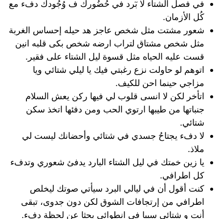
في فصل الشتاء لا بٓرد في حُضُورك ف وُجُودك دفء مع
كُل الأزمان.
شعور مشتت مثل شخص عاجز هد حيله إحساس الغربة
مثل شخص مشتاق لتراب ارضه شخص بكى قلبه انين
قست عليه الحياه مثل قسوة ليل الشتاء على فقير.
اتوهم لو حاولت نزع رغبتي فيك يا ليلي شتائي ويا
مزاجي حينما احن للكيف.
اتأخر لكن لا انسى قلوب لي فيها ركن يعش السلام
جنباتها من طيبها ارتوي الحب ومن دفئها اتخذ سكن
شتائي.
لا دفء يجتاحُ جسدي في شتائي وأحضانك ليست لي
ملاذ.
يا زين خمتك في ليل الشتاء البارد يدفئ شعوري وتدفء
كل اطرافي.
كنت أقول أن في ليالي البرد سيأتي صوتك ليخلص
اطرافي من إرتجافات الشوق لكن دون جدوى، تبقى
أنت و شتائي سببا في انطوائي بحثا عن لحظة دفء.