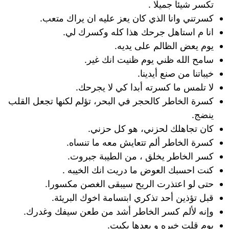
تكسر شيئا جميلا .
كسرتني وانا الذي كان يعز عليه ان يراك متعب.
انا م استاهل جرحك هذا كله وكسرك لي.
يوم يعض الظالم على يديه.
سامح الله ظني يوم ظنيت انك غير.
خيباتنا من صنع أيدينا.
لا تلمس ما كسرته أبدا كي لا يجرحك.
كسرة الخاطر كالحجر في البحر، تؤلم لكنها تجعل القلب
ينضج.
كان تجاهلك لحزني، هو كل حزني.
كسرة الخاطر ألم تتعايش معه ما تنساه.
كسر الخاطر يخلق ، من الطيبة جبروت.
كنت احسبك العوض ما دريت انك الخيبه .
حتى لو اعتذرت الريح سيبقى الغصن مكسورا.
قبل تؤذين أحد تذكري ابتسامة اخوك البريئة.
وإنه لألم كسر الخاطر أشد من طعن سيفك وغدرك.
يوم قلت خيره و بعدها بكيت.