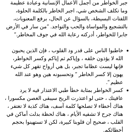
جبر الخواطر من أجمل الأعمال الإنسانية وعبادة عظيمة
وما تكلف الشخص شي، اجبر الخاطر بالكلمة الحلوة،
اللفتات البسيطة، بالسؤال عن الحال، برفع المعنويات،
بالتشجيع والمواساة والحب والتواجد. “من سار في الأرض
جابرا للخواطر، أدركته رعاية الله في جوف المخاطر.”
خاطبوا الناس على قدر ود القلوب ، فإن الذين يحبون
الله لا يؤذون خلقه ، وإياكم ثم إياكم وكسر الخواطر،
فإنها ليست عظاما تجبر، بل هي أرواح تقهر كل شيء
يهون إلا كسر الخاطر ” وتحسبونه هين وهو عند الله
عظيم “.
كسر الخواطر بمثابة خطأ طبي الاعتذار فيه لا يرد
عافيتك ، حتى لو اعتذرت الريح سيبقى الغصن مكسورا ،
هناك أخطاء لا تصلحها كلمة آسف، هناك كذبة لا تغتفر ،
هناك جرح لا تشفيه الأيام ، هناك لحظة بدلت أماكن في
القلب ، صحيح أن قلوبنا كبيرة، لكن لا تستهينوا بحجم
أخطائكم.