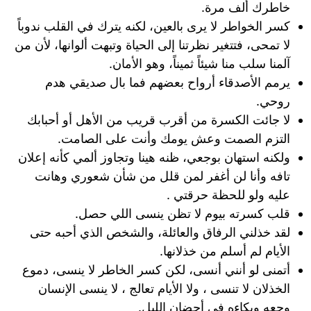
خاطرك ألف مرة.
كسر الخواطر لا يرى بالعين، لكنه يترك في القلب ندوباً
لا تمحى، فتتغير نظرتنا إلى الحياة وتبهت ألوانها، لأن من
آلمنا سلب منا شيئاً ثميناً، وهو الأمان.
يرمم الأصدقاء أرواح بعضهم فما بال صديقي هدم
روحي.
لا جائت الكسرة من أقرب قريب من الأهل أو أحبابك
التزم الصمت وعش يومك وأنت على الصامت.
ولكنه استهان بوجعي، ظنه هينا وتجاوز ألمي كأنه إعلان
تافه وأنا لن أغفر لمن قلل من شأن شعوري وهانت
عليه ولو للحظة حرقتي .
قلب كسرته بيوم لا تظن ينسى اللي حصل.
لقد خذلني الرفاق والعائلة، والشخص الذي أحبه حتى
الأيام لم أسلم من خذلانها.
أتمنى لو أنني أنسى، لكن كسر الخاطر لا ينسى، دموع
الخذلان لا تنسى ، ولا الأيام تعالج ، لا ينسى الإنسان
وجعه وبكاءه في أحضان الليل.