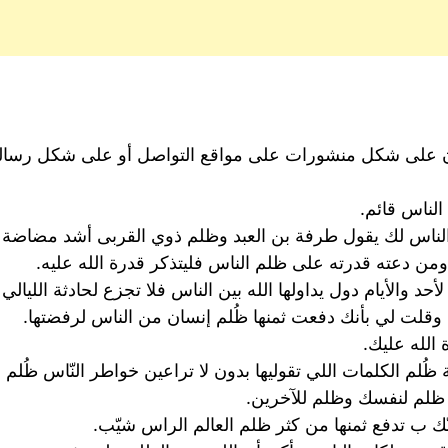
لآن على شكل منشورات على مواقع التواصل أو على شكل رس
الناس قائم.
الناس لك يقول طرفة بن العبد وظلم ذوي القربى أشد مضاضة ع
ومن دعته قدرته على ظلم الناس فليتذكر قدرة الله عليه.
 لأحد والأيام دول يداولها الله بين الناس فلا تجزع لحادثة الليالي
قلت لي بأنك دفعت ثمنها ظُلم إنسان من الناس لرفضتها.
الله عليك.
ُلم الكلمات اللي تقوليها بدون لا تراعين خواطر النّاس ظُلم 
 ظلم لنفسك وظلم للآخرين.
ك ب تدفع ثمنھا من كثر ظلم العالم الراس شيّب.