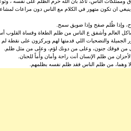
ممتلكات الناس، تأكد بأن الله حرم الظلم على نفسه ، وتوعد
ا ينبغي ان تكون متهور في الكلام مع الناس دون مراعات لمش
ح، وإذا ظُلم صفح وإذا ضويق سمح.
شاكل العالم وأشفق ع الناس من ظلم الطغاة وقساة القلوب أسأ
ر الجميلة والتضحيات اللي قدمتها لهم ويركزون على نقطة 
ى من فوقك جنون، وعلى من دونك لؤم، وعلى من مثل ظلم.
أحزان من ظلم الإنسان أنت راحة وأمان وأُماً للحنان.
لا وهما، من ظلم الناس فقد ظلم نفسه بظلمهم.