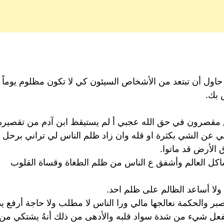
 حاول أن تبتعد من الأشخاص السيئون كي لا تكون مظلوم يوماً
 بك.
اس مقصرون في حق الله عجبي أ لم يستيقظ ابن آدم من تقصيره
ني عن الشي بكثرة او قله وان زاد ظلم الناس لي تراني برح
ق الأرض قد ماتوا.
مشاكل العالم وأشفق ع الناس من ظلم الطغاة وقساة القلوب
ولا أساعد الظالم على ظلم احد.
بر والحكمة نعالجها مالي ورا الناس لا مطلب ولا حاجة أرفع يد
 يفعل شيء من شدة سواد قلبه والأدهى من ذلك أنهُ يشتكي من 