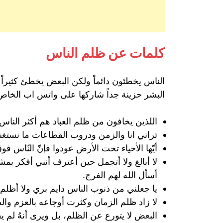
كلمات عن ظلم الناس
الناس يخطئون دائماً ولكن البعض يخطئ كثيراً
البشر حزينة جداً شاركها على واتس اب الخاص
اللذين يخافون من ظلم العباد هم أكثر الن
تراني انا والزمن ودروب القطاعات ما نستغ
أيّها الأحياء تحت الأرض عودوا فإنّ النّاس فو
لا أبالغ ولا أتجمل حين أعترف أنني أفكر ب
أسأل الله لهم الفرج.
يا جعلني من ذنوب الناس دايم بري ولا أظلم 
لا زاد ظلم الزمان وكثرت أوجاعه بالعزم والص
البعض لا يتورع عن الظلم، بل ويرى أنهُ لم