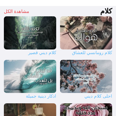
كلام
مشاهدة الكل
كلام رومانسي للعشاق
كلام ديني قصير
احلى كلام ديني
اذكار دينية جميلة