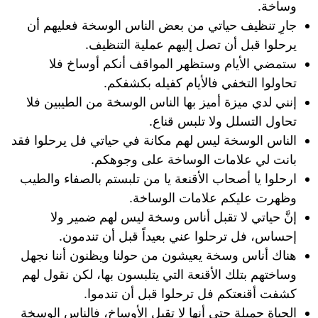
وساخة.
جارِ تنظيف حياتي من بعض الناس الوسخة فعليهم أن
يرحلوا قبل أن تصل إليهم عملية التنظيف.
ستمضي الأيام وستظهر المواقف أنكم أوساخ فلا
تحاولوا التخفي فالأيام كفيله بكشفكم.
إنني لدي ميزة أميز بها الناس الوسخة من الطيبين فلا
تحاول التسلل ولا تلبس قناع.
الناس الوسخة ليس لهم مكانة في حياتي فل يرحلوا فقد
بانت لي علامات الوساخة على وجوهكم.
ارحلوا يا أصحاب الأقنعة يا من تلبستم بالصفاء والطيب
وظهرت عليكم علامات الوساخة.
إنَّ حياتي لا تقبل أناس وسخة ليس لهم ضمير ولا
إحساس، فل ترحلوا عني بعيداً قبل أن تندمون.
هناك أناس وسخة يعيشون من حولنا ويظنون أننا نجهل
وساختهم بتلك الأقنعة التي يتلبسون بها، لكن نقول لهم
كشفت أقنعتكم فل ترحلوا قبل أن تندموا.
الحياة جميلة حتى أنها لا تقبل الأوساخ، فالناس الوسخة