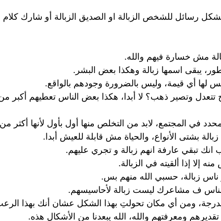
شكل رسائل للشخص الزبالة او الصديق الزبالة أو شارك كلام ع
لة مش خسارة فيهم والله.
طور، يبقى اسمها زبالة وهكذا بعض البشر.
س لها أي قيمة، وليس بالضرورة وجودهم بالواقع.
ح تتعدل وتصير ذهب؟ لا أبدا، هكذا بعض الناس تعطيهم أكبر 
 محدد في المجتمع، لابد من التخلص منها أول بأول لأنها أكثر م
لة بشتى الأنواع، والحياة مش قابلة للعيش أبدا.
انك تبقي عارفة انهم زبالة و تجري عليهم.
ه إلا إذا ألقيته في الزبالة.
س زبالة، حسبي الله منهم بس.
 الناس ف مشاعرك ليست زبالة لأحاسيسهم.
درجة، ومن أي مكان تحولتِ بهذا الشكل عشان أنك بهذا الرع
تقديرهم ومعرفتهم والله، الله يبعدنا من الأشكال هذه.