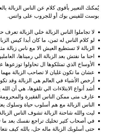
يُمكنك التعبير بأقوى كلام عن الناس الزبالة ب
بوست للفيس بوك أو للجروب على واتس.
لا تجاملوا الناس الزبالة خلي الزبالة تعرف حال
لو كلام الناس له ثمن، ما كان أبدا كيس الزبال
الزبالة لا تستطيع العيش الا مع ناس زبالة مثل
احنا ما نفتش بعد الزبالة الي رميناها، العامل
الأوساخ الذي تمتلكوها ال تحاولوا توزعوها ع
عشان ما تكون غلبان لا تصاحب الزبالة مهم
أرخص الأشياء في العالم هي الزبالة وقد تكون م
أشد أنواع الابتلاءات الي تلقوها، هي أن الل
عارف متى ممكن الناس الفقيرة والمحرومة تب
الناس الزبالة مع هم أسلوب حياة وسلوك يعت
ليت والله شاحنة الزبالة تشوف الناس الزبالة،
في أصحاب كثير تخليك تراجع نفسك بعد ما ت
حتى أسلوبك الزبالة ماله حل، بالله كيف نتع