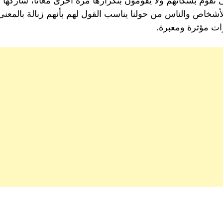
ى نقوم بسكاتهم ولا يقومون بتكرارها مرة أخرى معانا، شاركها
الأشخاص والناس من حولنا يناسب القول لهم بأنهم زبالة بالمعنى
رات مؤثرة ومعبرة.