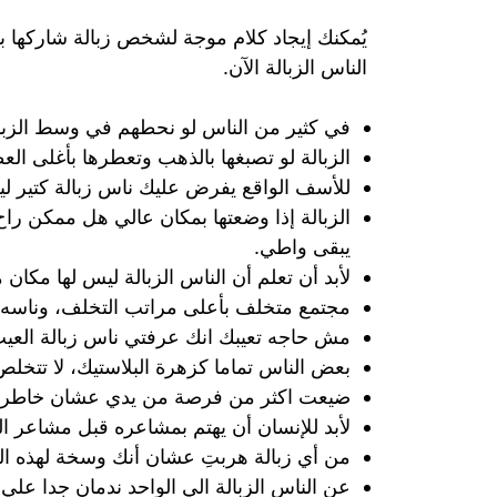
يُمكنك إيجاد كلام موجة لشخص زبالة شاركها ب
الناس الزبالة الآن.
‏في كثير من الناس لو نحطهم في وسط الزبا
الزبالة لو تصبغها بالذهب وتعطرها بأغلى الع
للأسف الواقع يفرض عليك ناس زبالة كتير لي
الزبالة إذا وضعتها بمكان عالي هل ممكن را
يبقى واطي.
لأبد أن تعلم أن الناس الزبالة ليس لها مكان
مجتمع متخلف بأعلى مراتب التخلف، وناسه زبا
مش حاجه تعيبك انك عرفتي ناس زبالة العيب 
بعض الناس تماما كزهرة البلاستيك، لا تتخلص من
ضيعت اكثر من فرصة من يدي عشان خاطر نا
لأبد للإنسان أن يهتم بمشاعره قبل مشاعر
من أي زبالة هربتِ عشان أنك وسخة لهذه ال
عن الناس الزبالة الي الواحد ندمان جدا علي 