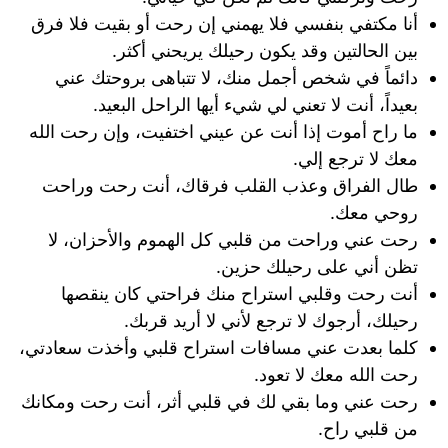
أنا مكتفي بنفسي فلا يهمني إن رحت أو بقيت فلا فرق
بين الحالتين وقد يكون رحيلك يريحني أكثر.
دائماً في شخص أجمل منك، لا تتباهى بروحتك عني
بعيداً، أنت لا تعني لي شيء أيها الراحل البعيد.
ما راح أموت إذا أنت عن عيني اختفيت، وإن رحت الله
معك لا ترجع إلي.
طال الفراق وعذب القلب فرقاك، أنت رحت وراحت
روحي معك.
رحت عني وراحت من قلبي كل الهموم والأحزان، لا
تظن أني على رحيلك حزين.
أنت رحت وقلبي استراح منك فراحتي كان ينقصها
رحيلك، أرجوك لا ترجع لأني لا أريد قربك.
كلما بعدت عني مسافات استراح قلبي وأخذت سعادتي،
رحت الله معك لا تعود.
رحت عني وما بقي لك في قلبي أثر، أنت رحت ومكانك
من قلبي راح.