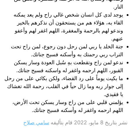
النار.
يوجد لدى كل انسان شخص غالي راح ولم يعد يمكنه
القاء به، هؤلاء هم من يستحقون أن نذكرهم بالخير
وندعو لهم بالرحمة والمغفرة، اللهم اغفر لهم وأعفو
عنهم.
جنة الخلد يا ربي لمن رحل دون رجوع، لمن راح تحت
التراب ربي رحمتك به وأسكنه فسيح جناتك.
ندعو لمن راح وتقطعت بهِ سُبل العودة وسار يسكن
القبور، اللهم ارحمه واغفر له واسكنه فسيح جناتك.
ما بكيت يوماً على رد القضاء، ولكن بكائي على من رحل
إلى جوار ربه وما زال حياً في القلب، رحمة الله تغشاك
يا فقيدي.
يؤلمني قلبي على من راح وسار يسكن تحت الأرض،
اللهم ارحمه واغفر له وأسكنه فسيح جناتك.
نشر بتاريخ
8 مايو، 2022
قام بتأليفه
سامي صلاح