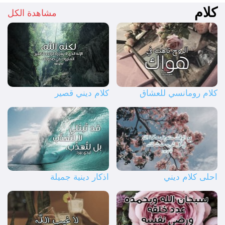
كلام
مشاهدة الكل
كلام رومانسي للعشاق
كلام ديني قصير
احلى كلام ديني
اذكار دينية جميلة