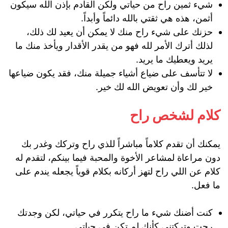
شيء ثمين راح من حياتي ولكن القادم بإذن الله سيكون
أثمن، هذه هي ثقتي بالله دائماً وأبداً.
حزنك على شيء راح منك لا يمكن أن يعيد لك ذلك،
لذلك أترك الأمر لله فهو من يقدر الأقدار ويأخذ منك ما
يريد ويعطيك ما يريد.
لا تتأسف على ضياع أشياء جميلة منك، فقد يكون ضياعها
خير لك وأن تعويض الله لك خير.
كلام لشخص راح
يمكنك أن تقدم كلاماً مباشراً للذي راح وتركك وغدر بك
دون مراعاة لمشاعر الأخوة والمحبة فيما بينكم، لتقدم له
كلام عن اللي راح لتهز أركانه بكلام قوياً يجعله يندم على
ما فعل.
كنت أضنك شيء ما راح يتكرر في حياتي، لكن وجدتك
رحت وتركتني كأنك لم تكن في حياتي.