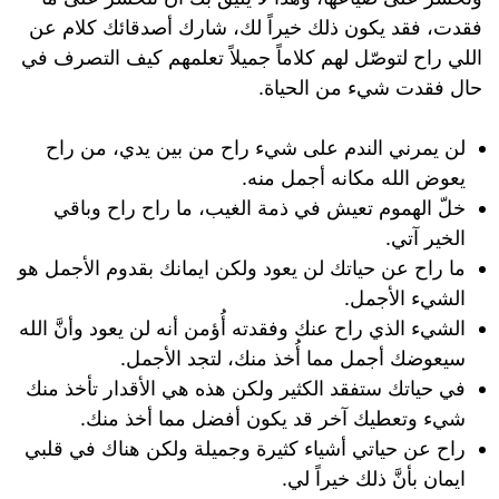
فقدت، فقد يكون ذلك خيراً لك، شارك أصدقائك كلام عن
اللي راح لتوصّل لهم كلاماً جميلاً تعلمهم كيف التصرف في
حال فقدت شيء من الحياة.
لن يمرني الندم على شيء راح من بين يدي، من راح
يعوض الله مكانه أجمل منه.
خلّ الهموم تعيش في ذمة الغيب، ما راح راح وباقي
الخير آتي.
ما راح عن حياتك لن يعود ولكن ايمانك بقدوم الأجمل هو
الشيء الأجمل.
الشيء الذي راح عنك وفقدته أُؤمن أنه لن يعود وأنَّ الله
سيعوضك أجمل مما أُخذ منك، لتجد الأجمل.
في حياتك ستفقد الكثير ولكن هذه هي الأقدار تأخذ منك
شيء وتعطيك آخر قد يكون أفضل مما أخذ منك.
راح عن حياتي أشياء كثيرة وجميلة ولكن هناك في قلبي
ايمان بأنَّ ذلك خيراً لي.