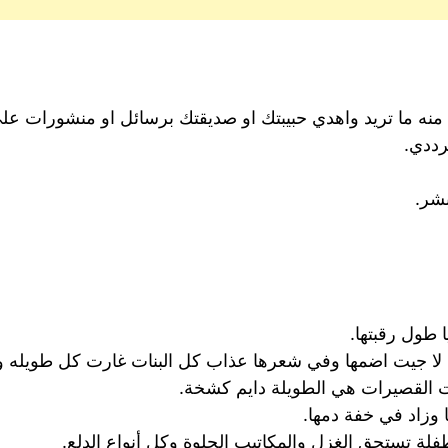
ي منه ما تريد واهدي حبيبتك او صديقتك برسائل او منشورات ع
رددي.
بشر.
 طول رقبتها.
 لا جيت اضمها وفي شعرها عذاب كل البنات غارت كل طويله و
ات القصيرات هي الطويلة دايم كشخة.
وزاد في خفة دمها.
طفلة تستحق الغزل والمكاتيب الحلوة وكل أنواع الدلع.