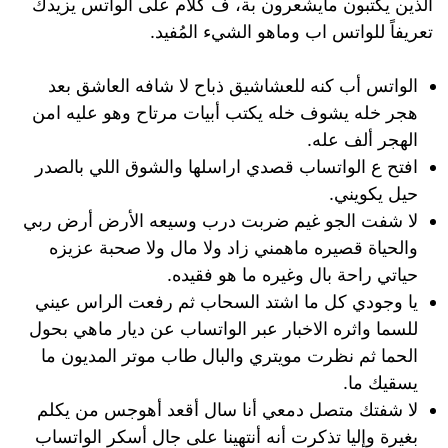
الذين يكتبون مايشعرون بة، ف كلام على الواتس يزيدك
تعريفاً للواتس اب وماهو الشيء المُفيد.
الواتس أب كنه للعشاشيق ذباح لا شافه العاشق بعد
هجر خله يشوف خله يكتب أبيات مرتاح وهو عليه امن
الهجر ألف عله.
افتح ع الواتساب قصدي اراسلها والشوق اللي بالصدر
حيل يكويني.
لا شفت الجو غيم ضربت درب وسيعه الأرض أرض ربي
والحياة قصيره ماهمني زاد ولا مال ولا صحبة عزيزه
حياتي راحة بال وغيره ما هو فقيده.
يا وجودي كل ما اشتد السحاب ثم رفعت الراس عيني
للسما واثره الاخبار عبر الواتساب عن ديار ماهي بحول
الحما ثم نظرت مويتري والبال طاب موتر المديون ما
يسقيك ما.
لا شفتك متصل دمعي أنا سال أقعد أهوجس من يكلم
بغيرة وإليا تذكرت أنه أنتهينا على جال أسكر الواتساب