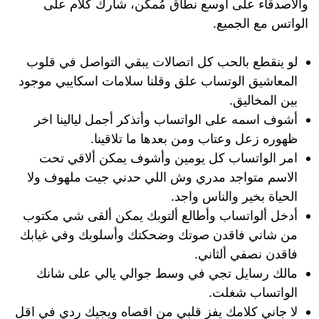
والاصدقاء على اوسع نطاق مُمكن، شارك كلام على
الواتس مع الجميع.
لو ينقطع بالحب كل اتصالات يبقي التواصل في قلوب
المعاشيق الوتساب علق وقلنا سلامات اسكايبي موجود
بين المخاليق.
أشوف اسمه على الواتساب وأتذكر أجمل ليالينا اخر
ظهوره زعل وعتاب ومن بعدها ما تلاقينا.
امر الواتساب كل يومين وأشوف يمكن ألاقي تحت
الاسم متواجد مدري وش اللي حدني جيت ملهوف ولا
الحياة بخير والناس واجد.
أدخل ألواتساب وأطالع ألتوبك يمكن ألقى شي مكتوب
من شاني فاقدن صوتك وضحكتك وأسلوبك وفي غيابك
فاقدن نصفي ألثاني.
مالك رسايل تجي في وسط جوالي يالي على شانك
الواتساب شغلت.
لا جاني كلامك يفز قلبي من اقصاه ويجيك ردي في اقل