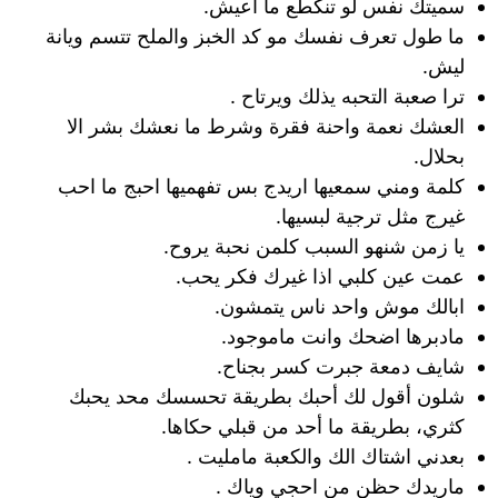
سميتك نفس لو تنكطع ما اعيش.
ما طول تعرف نفسك مو كد الخبز والملح تتسم ويانة
ليش.
ترا صعبة التحبه يذلك ويرتاح .
العشك نعمة واحنة فقرة وشرط ما نعشك بشر الا
بحلال.
كلمة ومني سمعيها اريدج بس تفهميها احبج ما احب
غيرج مثل ترجية لبسيها.
يا زمن شنهو السبب كلمن نحبة يروح.
عمت عين كلبي اذا غيرك فكر يحب.
ابالك موش واحد ناس يتمشون.
مادبرها اضحك وانت ماموجود.
شايف دمعة جبرت كسر بجناح.
شلون أقول لك أحبك بطريقة تحسسك محد يحبك
كثري، بطريقة ما أحد من قبلي حكاها.
بعدني اشتاك الك والكعبة مامليت .
ماريدك حظن من احجي وياك .