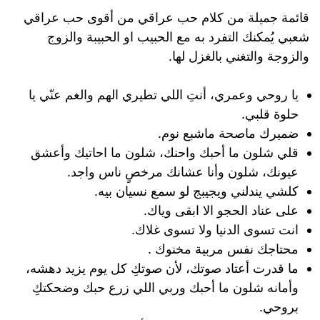
قائمة جميلة من كلام حب عراقي من أقوى حب عراقي
شعبي يُمكنك التفرد به مع الحبيب او الحبيبة والزوج
والزوجة والتغني بالغزل لها.
يا روحي وعمري، أنتِ اللي تطيري الهم والغم عنّي يا
حلوة قلبي.
ضميرك ماصحة ماشبع نوم.
قلي شلون ما أحبك واحنك، شلون ما احاتيك وأعشق
عيونك، شلون وأنا عشانك مرخصٍ ناس واجد.
كلشي يندلني ويجيبج لو سمع نسيان بيه.
على عناد الحجو الا ابقى وياك.
انت تسوى الدنيا ولا تسوى غلاك.
محتاجك نفس مربية مخنوك .
ما قدرت أعتاد صوتك، لأن صوتكِ كل يوم يزيد دهشه،
وأمانه شلون ما أحبك وربي اللي زرع حبك وضحكتكِ
بروحي.