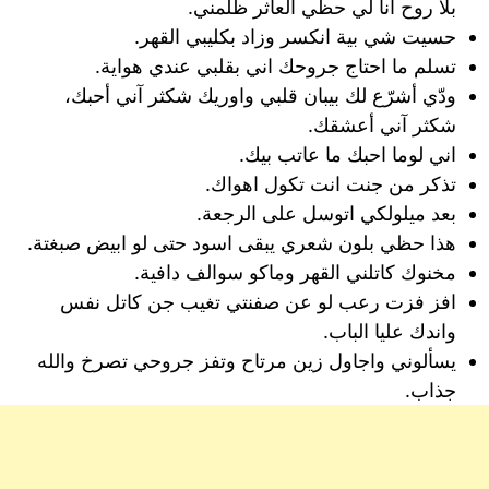
بلا روح انا لي حظي العاثر ظلمني.
حسيت شي بية انكسر وزاد بكليبي القهر.
تسلم ما احتاج جروحك اني بقلبي عندي هواية.
ودّي أشرّع لك بيبان قلبي واوريك شكثر آني أحبك،
شكثر آني أعشقك.
اني لوما احبك ما عاتب بيك.
تذكر من جنت انت تكول اهواك.
بعد ميلولكي اتوسل على الرجعة.
هذا حظي بلون شعري يبقى اسود حتى لو ابيض صبغتة.
مخنوك كاتلني القهر وماكو سوالف دافية.
افز فزت رعب لو عن صفنتي تغيب جن كاتل نفس
واندك عليا الباب.
يسألوني واجاول زين مرتاح وتفز جروحي تصرخ والله
جذاب.