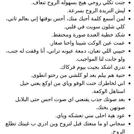
جنت تكلي روحي هيج بسهوله الروح تنعاف.
ليش التريدة الروح بسرعة.
لمن أسمع كلمة أحبك منك، أحس بوقتها إني بعالم ثاني،
كلي شلون سويت في قلبي.
شكد خطية العندة صورة ومحتفظ.
عمت عين الوكت شيبنا واحنا صغار.
حبيبي اللي تعبان، دمعة عيونه تراني، أنا وقفت له جنب،
ولو جابت لنا المواجيب.
تدري اشكد بجيت بيوم فركاك.
حنية هم بيلم بعد لو كلشي من رحتو انطوى.
اني لخاطرك خنت الوفو وياي من اوكع يعني حيل
استاهل الوكعة.
بعد صوتك جذب يقنعني اي صوت احس حتى البلابل
صوتهن يخنك.
عود هية احلى مني تعشكه وياي.
سجاني او ما منعتك قبل لتروح وين ادري ب غيبتك تطلع
الروح.