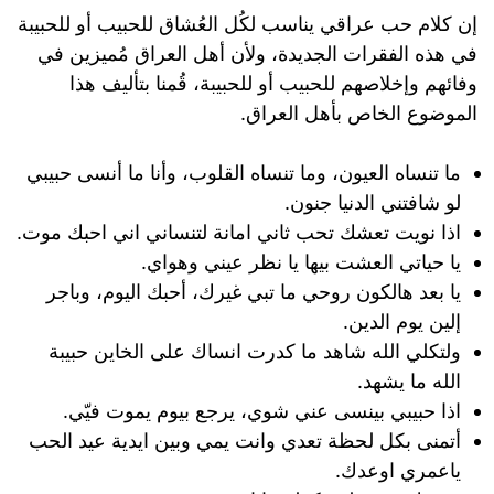
إن كلام حب عراقي يناسب لكُل العُشاق للحبيب أو للحبيبة
في هذه الفقرات الجديدة، ولأن أهل العراق مُميزين في
وفائهم وإخلاصهم للحبيب أو للحبيبة، قُمنا بتأليف هذا
الموضوع الخاص بأهل العراق.
ما تنساه العيون، وما تنساه القلوب، وأنا ما أنسى حبيبي
لو شافتني الدنيا جنون.
اذا نويت تعشك تحب ثاني امانة لتنساني اني احبك موت.
يا حياتي العشت بيها يا نظر عيني وهواي.
يا بعد هالكون روحي ما تبي غيرك، أحبك اليوم، وباجر
إلين يوم الدين.
ولتكلي الله شاهد ما كدرت انساك على الخاين حبيبة
الله ما يشهد.
اذا حبيبي بينسى عني شوي، يرجع بيوم يموت فيّي.
أتمنى بكل لحظة تعدي وانت يمي وبين ايدية عيد الحب
ياعمري اوعدك.