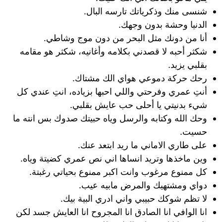
شنسى منك وذكرياتك تارسه البال.
الدنيا وحشة بدون وجهك.
أنا من دونك مثل البحر من دون موج وشاطي.
شكثر أحبه لا قصدني بكلامه وأغانيه، شكثر هو مقامه
بقلبي يزيد.
رحك حركة دموعي هواي الك مشتاك.
أنتِ عمري وفرحتي واللي احبها بزياده، انتِ عندي كل
شيء بدنيتي يا أحلى حب عايش بقلبي.
وحك الله وكتابه والرسل وياه حبيتك صدوك بس انته ما
حسيت.
على طاري الاماني ما ريد ابتعد عنك.
وين ماخذها وتريد انساها اني نص عمري كضيتة وياه.
كل ممنوع مرغوب وانت اكبر ممنوع بحياتي رغبتة.
دواي ومشتهيك والمرض مابيه عيب.
لا تظم شوكك حبيبي واني ادري البية بيك.
انا الوافي انا الصادق انا المجروح انا العايش جسد لكن