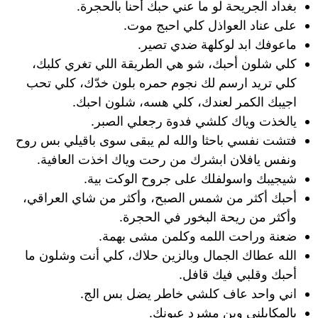
بغداد الجريحة لو ما عني حبك أحنا بالحجرة.
على عناد العواذل كلي احبج موت.
ماعوفك ابد لوكلهة ضدي تصير.
كلي شلون أحبك، شو هي الطريقة اللي تغري كلبك،
كلي تريد ارسم لك نجوم حمره بلون خدّك، كلي تحب
اجيبك الكمر لعندك، كلي هسه، شلون احبك.
يالخذت وياك كلشي فدوة رجعلي الصبر.
فتشت نفسي باحثا والله لم يبقى سوى باقيلي بس روح
ونفس يافلان ابشرك من رحت وياك اخذت العافية.
شيجيبك واسولفلك على جروح الوكت بية.
أحبك أكثر من شمس الصبح، وأكثر من شاي العراقي،
وأكثر من ريحة البخور في الحجرة.
ضعنة وراحت اللمه وكلمن مشى بهمة.
الله عطاك الجمال وبالزين حلاك، كلي أنت وشلون ما
أحبك وقلبي فيك قافل.
اني واحد عاف كلشي خاطر يضل بس الج.
يالمكابلني وين مشرد عيونك.