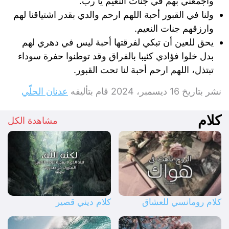
وأجمعني بهم في جنات النعيم يا رب.
ولنا في القبور أحبة اللهم ارحم والدي بقدر اشتياقنا لهم
وارزقهم جنات النعيم.
يحق للعين أن تبكي لفرقتها أحبة ليس في دهري لهم
بدل خلوا فؤادي كئيبا بالفراق وقد توطنوا حفرة سوداء
تبتذل، اللهم ارحم أحبة لنا تحت القبور.
نشر بتاريخ
16 ديسمبر، 2024
قام بتأليفه
عدنان الحلّي
كلام
مشاهدة الكل
كلام رومانسي للعشاق
كلام ديني قصير