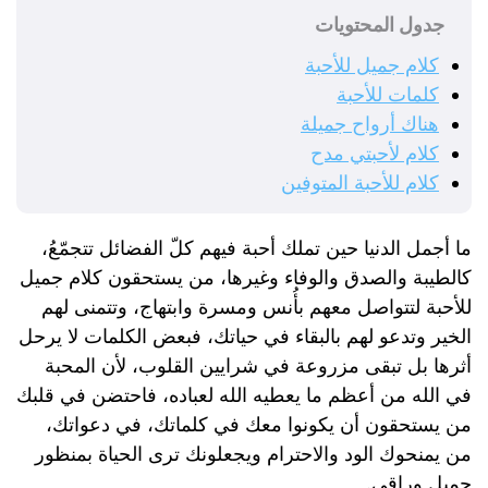
جدول المحتويات
كلام جميل للأحبة
كلمات للأحبة
هناك أرواح جميلة
كلام لأحبتي مدح
كلام للأحبة المتوفين
ما أجمل الدنيا حين تملك أحبة فيهم كلّ الفضائل تتجمّعُ،
كالطيبة والصدق والوفاء وغيرها، من يستحقون كلام جميل
للأحبة لتتواصل معهم بأُنس ومسرة وابتهاج، وتتمنى لهم
الخير وتدعو لهم بالبقاء في حياتك، فبعض الكلمات لا يرحل
أثرها بل تبقى مزروعة في شرايين القلوب، لأن المحبة
في الله من أعظم ما يعطيه الله لعباده، فاحتضن في قلبك
من يستحقون أن يكونوا معك في كلماتك، في دعواتك،
من يمنحوك الود والاحترام ويجعلونك ترى الحياة بمنظور
جميل وراقي.