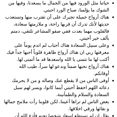
حياتنا مثل الورود فيها من الجمال ما يسعدنا، وفيها من
الشوك ما يؤلمنا، صباح الورد احبتي.
هناك أرواح جميلة تجبرك على أن تقترب منها وتستعذب
حديثها لأنك تدرك أن قربها راحة، و ملازمتها سعادة،
فالقلوب مهما بعدت ففي صفو المشاعر تلتقي، دمتم
بألف خير أحبتي.
وعلى سبيل السعادة هناك أحباب لم اندم يوماً على
معرفتها ربي ان هناك أرواح طاهرة قلوباً أحبها جداً فيك
أكتب لها ما تتمنى يا الله واسعدها قد ما أتمنى لها.
هناك أرواح نحبها صمتاً وندعو لها سراً، طيب الله
أوقاتكم.
أوفى الناس من لا يقطع عنك وصاله و من لا يحرمك
دعائه اللهم احفظ أحبتي أينما كانوا، ويسر لهم سبل
السعادة والسلام والطمأنينة.
بعض الناس لم تراها أعيننا، لكن قلوبنا رأت ملامح جمالها
و نقائها ورقي اخلاقها.
يقال إن لم تستطع إسعاد شخصا تحبه فأدع الله أن