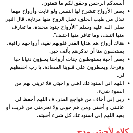
أسعدكم الرحمن وحقق لكم ما تتمنون.
بعض الأرواح تنشرح لها النفس ولو غابت وأرواح مهما
تبذل من طيب الخلق، تظل الروح منها مرتابة، قال النبي
صلى الله عليه وسلم “الأرواح جنود مجندة، ما تعارف
منها ائتلف، وما تنافر منها اختلف”.
هناك أرواح هم هدايا القدر قلوبهم نقية، أرواحهم راقية،
يستحقون منا أن نذكرهم بألف خير.
بعض أحبة يستوطنون جنات أرواحنا يملؤون دنيانا حبا
وفرحا. ويمطرون على قلوبنا السعادة، يا رب احفظهم
لي.
اللهم اني استودعك اهلي و احبتي فلا تريني بهم من
السوء شيء.
ربي إني أخاف من فواجع القدر، ف اللهم أحفظ لي
عائلتي و أحبتي ومن هم حولي ولا تحرمني من قريب أو
بعيد اللهم إني استودعك كل شيء أحببته.
كلام لأحبتي مدح