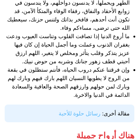
الطهر ويحملها، لا يدنسون دواخلهم، ولا يندسون في
زوابع الأحقاد والنفاق، رفقاء الوفاء والمتكأ الآمن، قد
تكون أنت أحدهم، فافخر بذاتك ولتنس حزنك، سيعطيك
الله حتى ترضى، مساءكم وفاء.
ما أروع الدنيا إذا تصافت القلوب وتناست العيوب ودعت
بغفران الذنوب وعملت وما أجمل الحياة إن كان فيها
عزيز يتذكر وقلب يتأثر ومخلص لا يتغير، اللهم ارزق
أحبتي قطف زهور جنانك وشربه من حوض نبيك.
وإن فرقتنا عنكم دروب الحياه، فأنتم ستظلون في بقعة
من الروح لا يطويها النسيان اللهم بارك فيهم وبارك لهم
وبارك لمن حولهم وارزقهم الصحة والعافية والسعادة
الدائمة في الدنيا والاخرة.
مقالة أخرى:
رسائل حلوة للأحبة
هناك أرواح جميلة