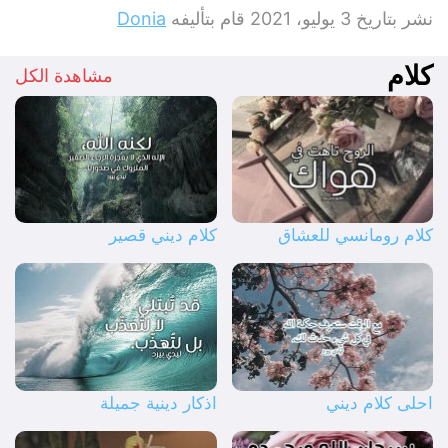
نشر بتاريخ
3 يوليو، 2021
قام بتأليفه
Donia
كلام
مشاهدة الكل
كلام رومانسي للعشاق
كلام ديني قصير
احلى كلام ديني
اذكار دينية جميلة