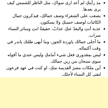
مذ رأيتكِ لم أعد ارى سواكِ، مثل الناظر للشمس كيف
يرى بعدها.
يصعب على الشعراء وصف جمالكِ، فيذكرون جمال
الكائنات لوصف حسنكِ ولا يسكتون.
عذبة أنتِ والبعدُ عنكِ عذابٌ، حقيقةٌ انتِ وسائر النساء
سراب.
ما أحلى جمالك ياوردة الجور، وما أبهى طلتك يابدر في
وقت أكتماله.
ليس بمقدوري فعل شيء أمامكِ وليس عندي ما أقوله
سوى سبحان من زين جمالك.
أين ملكات مصرَ القديمة منكِ، لو كنت في عهد فرعون
لنفى كل النساء لأجلك.