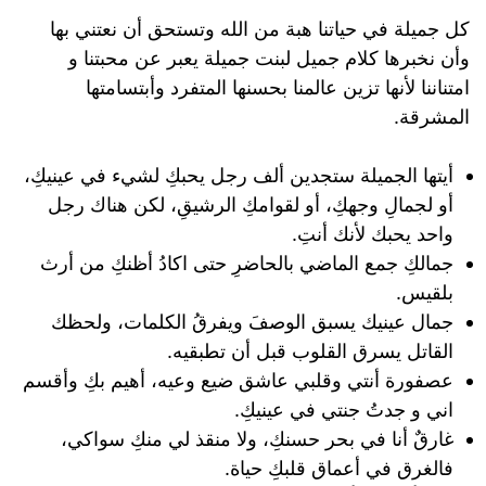
كل جميلة في حياتنا هبة من الله وتستحق أن نعتني بها
وأن نخبرها كلام جميل لبنت جميلة يعبر عن محبتنا و
امتناننا لأنها تزين عالمنا بحسنها المتفرد وأبتسامتها
المشرقة.
أيتها الجميلة ستجدين ألف رجل يحبكِ لشيء في عينيكِ،
أو لجمالِ وجهكِ، أو لقوامكِ الرشيقِ، لكن هناك رجل
واحد يحبك لأنك أنتِ.
جمالكِ جمع الماضي بالحاضرِ حتى اكادُ أظنكِ من أرث
بلقيس.
جمال عينيك يسبق الوصفَ ويفرقُ الكلمات، ولحظك
القاتل يسرق القلوب قبل أن تطبقيه.
عصفورة أنتي وقلبي عاشق ضيع وعيه، أهيم بكِ وأقسم
اني و جدتُ جنتي في عينيكِ.
غارقٌ أنا في بحر حسنكِ، ولا منقذ لي منكِ سواكي،
فالغرق في أعماق قلبكِ حياة.