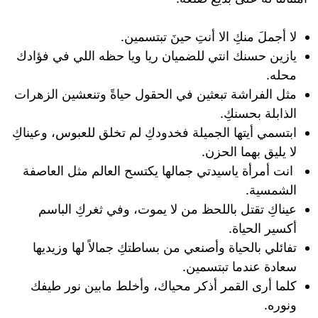
لا أجملَ منكِ الا أنتِ حينَ تبتسمين.
يازين حسنك انتي للضميان ريا ويا حظه اللي في فؤادك
محله.
مثل الفراشة تبعثين في الحقول حياةً وتنعشين الزهرات
الذابلة بحسنكِ.
ابتسمي أيتها الجميلة فخدودكِ لم تخلق للعبوس، وعيناكِ
لا يليق بهما الحزن.
انت أمرأة ياسيدتي جمالها يكتسح العالم مثل العاصفة
الشمسية.
عيناكِ تقتل باللحظ من لا يموت، وفي ثغركِ الباسم
أكسير الحياة.
تفائلي بالحياة وأصنعي من بساطتكِ جمالاً لها وزيديها
سعادة عندما تبتسمين.
كلما أرى القمر أذكر محياك، وأخلط مابين نور طيفك
ونوره.