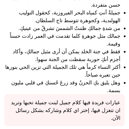
حسن متفردة.
جميلةٌ أنتِ كمياه البحر الفيروزية، كحقول التوليب
الهولندية، وكجوهرة تتوسط تاج السلطان.
من شدةِ جمالكِ ظننتُ الشمسَ تشرقُ من عينيكِ.
جمالك مثل جوهرةِ كلما تقدمت في العمر زادت حسناً
وقيمة.
فقط في جنة الخلد يمكن أن أرى مثيل جمالكِ، وأكاد
أجزم أنكِ حورية سقطت من الجنة سهوا.
أكثر النساء كرماً هي تلك الجميلة التي تزين الحي بنورها
حين تعبره صباحاً.
وهل يليق بكِ الحزنُ وقد زرعَ حُسنكِ في قلبي مليون
بسمة.
عبارات فريدة فيها كلام جميل لبنت جميلة تحبها وتريد
ان تتغزل فيها، إختر اي كلام وشاركه بشكل رسائل
الآن.