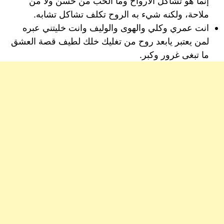
إنما هو تشاكل الأرواح وما الحب من حسن ولا من
ملاحة، ولكنه شيء به الروح تكلف تشاكل تشابه.
انت عمري وكلي والهوى والوليف وانت خليتني عبره
لمن يعتبر يابعد روح من تغليك خلك لطيف قصة العشق
ما تبغى غرور وكبر.