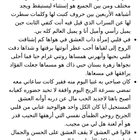
مختلف ومن بين الجميع هو إستثناء ليستيقظ ويجد
أشباهه الأربعين بين حروف كتبت لها وكلمات سطرت
لها عن السراب الذي قيل فيه أنت كتفي الثابت حين
يميل رأسي وأميل أنا و يميل العالم كله بي.
في قلبي إمرأة ذاب العشق في هواها كم إشتاقت
الروح إلى لقياها أحب عطر أنوثتها برقتها و شذاها دقت
قلبي بحبها وأبهرني همساها روتني غرام حبا فما أحلى
نجواها زهرة بستان حبي ذاك هو مسماها جعلت الفؤاد
يرافقها في مسعاها.
كان صباحي به غنيا اليوم منه فقير كانت ساعاتي معه
تمضي بسرعة الريح اليوم واقفة لا تحيد حضوره كغيابه
أصبح باهتا لاجديد الحب مال عن دربه أوأنه العشق
المستحيل أيا كان الكل واحد هوالوحيد عتابي من قلبي
الجريح روحي الظمأى نفسي التي أرهقها النحيب قدر
هو أم لعنة هل لي من مجيب.
قالوا في العشق لا يقف العشق على الحسن والجمال