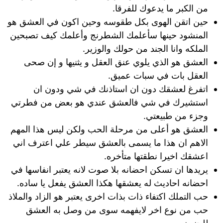
من الكبر ما يدعوك للفرقا.
حين اتقن الهوى بكل طقوسه وحين اكون في العشق هو
المنشود حينها سأعلمك الشطرنج وأعلمك كيف تصبحين
الملكه وانا الجند من حولك والوزير.
العشق هو الذي يلوي عنق العقل و يثنيها و إن صحى
العقل بات في سبات عميق.
اتفرغ لعشقك دون ان استاذنك في شي ودون ان
استشيرك في شي فالعشق عندي هو بعض من فطرتي
وجزء من طبيعتي.
العشق هو أعلى من مرحلة الحب ولكن ليس هذا المهم
الاهم ان هذا ما يسمى بالعشق سيطر علي اعترف اني
اعشقك اخيرا نطقتها متأخره.
يريدها ان تسكن احضانه بلا صوت لانه يعتبر انفاسها في
احضانه احاديث له يعشقها هكذا العشق يفعل يا ساده.
حب التملك اكتفاء ذات بذات اخرى يعتبر هو الزاد والملاذ
حب من نوع اخر لايفهمه سوى من وصل به العشق