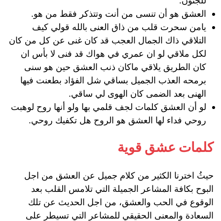
للجنون.
العشق هو أن تنسى من أنت وتتذكر فقط من هو.
يامن سحرت قلب من ذاق العنى بالله قولي كيف
التلاقي ذاك الجمال العجب قد كان غنى عن كل من كان
لكل ملاقي لو ان عمري في هواك قد فنى لا بأس ان
كان الطريق يلاقي ماكان ذنب العشق حين هو سنى
برمحه العذب الجميل بساقي شل الفؤاد بطعنت فيها
الهنى بعد الضمى كان الهوى لي ساقي.
لو أن العشق كلمات لجف قلمي بها ولو أنها روح لوهبت
روحي فداء لها العشق هو الروح هل تكفيك روحي.
كلمات عشق قوية
حيثُ
اخترنا
الكثير
من
كلام
جميل
عن
العشق
من
اجل
البوح
بكافة
المشاعر
الجميلة
التي
تلامس
القلب
بعد
الوقوع
في
الحب
والعشق،
من اجل
الحديث
عن
تلك
السعادة
والمعنى
الحقيقي
للمشاعر
التي
تسيطر
على