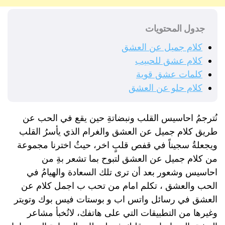
جدول المحتويات
كلام جميل عن العشق
كلام عشق للحبيب
كلمات عشق قوية
كلام حلو عن العشق
نُترجمُ
احاسيس
القلب
ونبضاتةِ
حين
يقع
في
الحب
عن
طريق
كلام
جميل
عن
العشق
والغرام
الذي
يأسرُ
القلب
ويجعلةُ
سجيناً
في
قفص
قلبٍ اخر
،
حيثُ
اخترنا
مجموعة
من
كلام
جميل
عن
العشق
لتبوح
بما
تشعر
بةِ
من
احاسيس
وشعور
بعد
أن
ترى
تلك
السعادة
والهيامُ
في
الحب والعشق
،
تكلم
امام
من
تحب
ب
اجمل
كلام
عن
العشق
في
رسائل
واتس
اب
و
بوستات
فيس
بوك
وتويتر
وغيرها
من
التطبيقات
التي
على هاتفك
،
لاتُخبأ
مشاعر