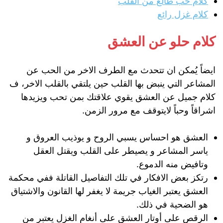
كلام حب طالع من القلب
كلام غزل رائع
كلام حلو عن العشق
ايضاً
يُمكن
ان
تتحدث
مع
الطرف
الاخر
من
الحب
عن
المشاعر
التي
ينبض
بها
القلب
حين
يلتقي
بالقلب
الاخر،
ف
كلام
جميل
عن
العشق يقوي
علاقتك
بمن
تحب
ويزيدها
اشراقاً
وحباً
لايتوقف
مع
مرور
الزمن
.
العشق هو احساس يسبي الروح و يوذيب العروق و
ياسر المشاعر و يصيطر على القلب ويقتل العقل
وتافيض منه الدموع.
رتكز بعض الافكار في تلك التفاصيل القاتلة ففي محكمة
العشق يعتبر الغياب جريمة لا يغفر لها القانون والاشتياق
هو الضحية في ذلك.
الرقص على أوتار العشق على أنغام الغزل يعتبر من