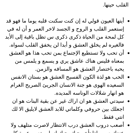
القلب
حينها
.
أيتها العيون قولي له إن كنت سكنت قلبه يوما ما فهو قد
إستعمر القلب و الروح و الجسد لاخر العمر و أن له في
كل لمحة من الحياة ذكرى ذكرى س تظل باقية إلى الأبد
فالغيره لم يخلق العشق و أبدا لن يخفق القلب لسواه.
أن تحب ولا تستطيع الإجتماع بمن تحب هذا هو العشق
بمعناه فليس هناك عاشق يري و يسمع و يلمس من
يحبه باختصار العشق هو المسافه والزمن.
الحب هو لذة الكون الفسيح العشق هو بستان الانفس
السعيده الهوى هو جنة الانسان الجريئ الصريح الغرام
هو انهار شلالات الوناسه المديده.
سيدتي العشق هو ان اراك غير عن بقية البنات هو ان
اجعلك بين حروفي وكلماتي للابد العشق لايليق الا لك
انتي فقط.
أصعب دروب العشق درب الانتظار لاصرت متلهف ولا
عندك صبر واذا تأخر حبك يجيك انهيار وتصير عبرة كل