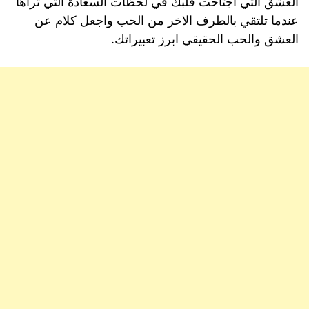
العشق
التي
اجتاحت
قلبك
في
لحظات
السعادة
التي
تراها
عندما
تلتقي
بالطرف
الاخر
من
الحب
واجعل
كلام
عن
العشق
والحب
الحقيقي
ابرز
تعبيراتك
.