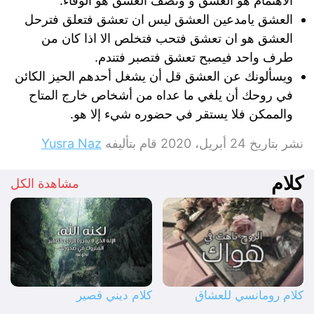
الاهتمام هو العشق و ونصف العشق هو الوفاء.
العشق يامدعين العشق ليس ان تعشق فتعلق فترحل
العشق هو ان تعشق فتحب فتخلص الا اذا كان من
طرف واحد فيصبح تعشق فتصبر فتندم.
ويسألونك عن العشق قل أن يشغل أحدهم الحيز الكائن
في روحك أن يلغي ما عداه من أشخاص خارج المتاح
والممكن فلا يستقر في حضوره شيء إلا هو.
نشر بتاريخ
24 أبريل، 2020
قام بتأليفه
Yusra Naz
كلام
مشاهدة الكل
كلام رومانسي للعشاق
كلام ديني قصير