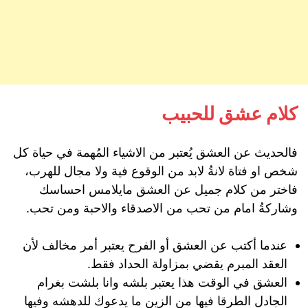
كلام عشق للحبيب
فالحديث
عن
العشق
يُعتبر
من
الاشياء
المُهمة
في
حياة
كل
شخص
او
فتاة
لانةُ
لابد
من
الوقوع
فية
ولا
مجال
للهرب،
فاختر
من
كلام
جميل
عن العشق
مايلامس
احساسك
وشاركةُ
امام
من
تحب
من
الاصدقاء
والاحبة
ومن
تحب
.
عندما أكتب عن العشق أو الفرح يعتبر أمر مخالف لأن
العقد المبرم يقضي بمزاولة الحداد فقط.
العشق في الوقت هذا يعتبر بلشه وانا بلشت بغرام
الجادل الطرقا فيها من الزين ما يدعوك للدهشه وفيها