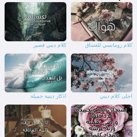
كلام رومانسي للعشاق
كلام ديني قصير
احلى كلام ديني
اذكار دينية جميلة