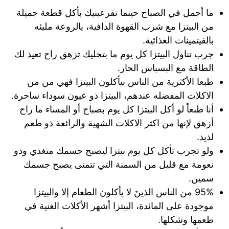
ما أجمل في الصباح حينما تقرعينيك بأكل قطعة جميلة
من البيتزا مع شرب القهوة الدافية، يالروعة مليئه
بالفيتمينات الغذائية.
جرب تناول البيتزا كل يوم ما بتخليك تزهق راح تعيد لك
الطاقة مع البسباس الحار.
طبعا الأكثرية من الناس بيأكلون البيتزا فهي من من
الاكلات المفضله عندهم، البيتزا ذو عيون سوداء ساحرة.
أنا طبعاً لو أكل البيتزا كل يوم بصباح أو المساء ما راح
أزهق لإنها من اكثر الاكلات الشهية والرائعة ذو طعم
لذيذ.
ولو تجرب تأكل كل يوم بيتزا ليصبح جسمك متغذي وذو
نعومة مع قليل من السمنة التي تتمنى يصبح جسمك
سمين.
95% من الناس الذينَ لا يأكلون الطعام إلا والبيتزا
موجودة على المائدة، البيتزا أشهر الأكلات الغنية في
طعمها وشكلها.