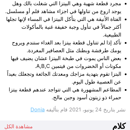
مجرد قطعة شهية وهي البيتزا التي شغلت بالك وهل
يوجد اروع من تناولها في اجزاء مشاهد فلم أو مسلسل.
الفتاة الأنيقة هي التي بتأكل البيتزا في المساء لإنها تجلها
أكثر جمالاً في تنأول وجبة خفيفة غنية بالمأكولات
الطبيعية.
تأكد إذا لم تتناول قطعة بيتزا بعد الغداء ستندم ويروح
يومك طرفشة وبطنك مثل العصافير المغردة.
بعض الناس يموت في طبخة البيتزا عشان يضيف فيها
مكونات أو الخضروات من فيتمين A,B,C.
البتزا تقوم بتهدية مزاجك ومعدتك الجائعة وتجعلك بعيداً
عن العصبية طول اليوم.
المطاعم المشهورة هي التي تتواجد عندهم قطعة بيتزا
حمراء ذو زيتون أسود وجبن مالح.
نشر بتاريخ
24 يونيو، 2021
قام بتأليفه
Donia
كلام
مشاهدة الكل