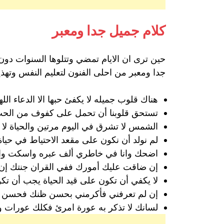
كلام جميل جدا ومعبر
حين ترى ان الايام تمضي وتتلوها السنوات دون 
جدا ومعبر من احلى الفنون لتعليم النفس وتهذيبها 
هناك قلوب جميله لا يكفئ حبها الا الدعاء ال
تستحق قلوبنا أن تحمل على كفوف من الحب و
الشمس لا تشرق في اليوم مرتين والحياة لا ت
لم نولد أن نكون على مقعد الاحتياط في حيا
اضحك وانا في خاطري ألف عبره واسكت واش
إن ضاقت عليك أمورك ففي القران جنتك إن ا
لا يكفي أن تكون على قيد الحياة يجب أن ت
إن لم تعرفني فأكرمني بحسن ظنك فحسن الظ
لسانك لا تذكر به عورة امرئ فكلك عورات و