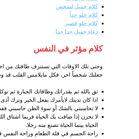
كلام جميل لشخص
كلام حلو جداً
كلام حلو قصير
دعاء جميل جدا جدا
كلام مؤثر في النفس
وحتى تلك الاوقات التي تستنزف طاقتك من اجل
جعلتك شخصاً اخر، فكل مايلامس القلب قد وضعن
ثق بالله ثم بقدراتك وطاقاتك الجبارة ثم تو
اذا كان تدينك لايأمرك بفعل الخير وترك أ
لا تحاسبني بالشك أو سوء الظن حاسبني فقط ب
لا تحزن إذا ضاقت بك الحياة فربما اشتاق ا
الحياة بينما الحياة تصنع منه رجلا.
راحة الجسم في قلة الطعام وراحة النفس في ق