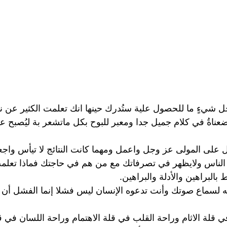
 شيءٍ ما للحصول علية ستُدرك حينها انك تعلمت الكثير عن ن
اةُ في كلام جميل جدا ومعبر للبوح بكل ماتشعر بة ليُصبح عب
كل على المولى عز وجل واعمل ومهما كانت النتائج لا تيأس واجع
ذى الناس ولايظهر في تصرفاتك مع من هم في حاجتك فماذا تع
البراهين والأدلة والبراهين.
لله لسماع صوتك وأنت تدعوه الإنسان ليس فشلا إنما الفشل أن
لة الاثام وراحة القلب في قلة الاهتمام وراحة اللسان في قل