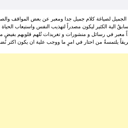
لجميل لصياغة كلام جميل جدا ومعبر عن بعض المواقف والصدف 
ُ الية الكثير ليكون مصدراً لتهذيب النفس واستيعاب الحياة اكثر 
ً معبر في رسائل و منشورات و تغريدات تُلهم قلوبهم بفيضٍ من
قاً يلتمسةُ من احتار في امرٍ ما ووجب علية ان يكون اكثر نُضجا