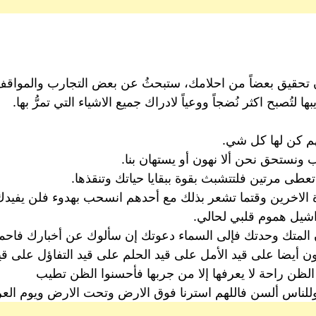
تحقيق بعضاً من احلامك، ستبحثُ عن بعض التجارب والمواقف الت
لتُصبح اكثر نُضجاً ووعياً لادراك جميع الاشياء التي تمرُّ بها.
لهم كن لها كل شي.
نستحق نحن ألا نهون أو يستهان بنا.
عطى مرتين فلتتشبث بقوة ببقايا حياتك وتنقذها.
ة الاخرين وقتما تشعر بذلك مع أحدهم انسحب بهدوء فلن يفيدك 
يل هموم قلبي لحالي.
لمتك وحدتك فإلى السماء دعوتك إن سألوك عن أخبارك فاحمد 
كون أيضا على قيد الأمل على قيد الحلم على قيد التفاؤل عل
ن راحة لا يعرفها إلا من جربها فأحسنوا الظن تطيب
للناس ألسن فاللهم استرنا فوق الارض وتحت الارض ويوم ال