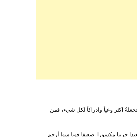
علةُ اكثر وعياً وادراكاً لكل شيء، فمن
دا حزينا مكسورا ضعيفا قويا سوا أرحم