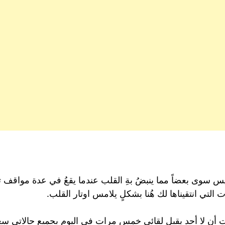
س سوى بعضاً مما ينبضُ بةِ القلب عندما يقعُ في عدة مواقف تج
لتي انتقيناها لك هُنا بشكلٍ يلامس اوتار القلب.
أن لا أحد يقبل لقائي خمس مرات في اليوم بجميع حالاتي سعي