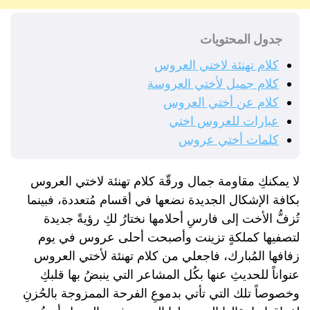
جدول المحتويات
كلام تهنئة لاختي العروس
كلام جميل لأختي العروسة
كلام عن أختي العروس
عبارات للعروس اختي
كلمات أختي عروس
لا يمكنكِ مقاومة جمال ورقّة كلام تهنئة لاختي العروس
بكافة الإشكال الجديدة نضعها في أقسام مُتعددة، فبينما
تُزفُّ الأخت إلى فارسِ أحلامها نختارُ لكِ رؤيةً جديدة
لتصفيها كملكةٍ تزينت وأصبحت أحلى عروس في يوم
زفافها المُبارك، فاجعلي من كلام تهنئة لأختي العروس
عنواناً للحديثِ عنها بكُل المشاعر التي ينبضُ بها قلبكِ
وخصوصاً تلك التي تأتي بدموعِ الفرحة الممزوجة بالحُزنِ