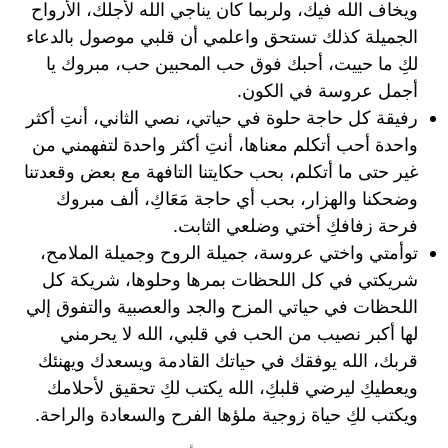
ويخاف الله فيك، ولربما كان يناجي الله لأجلك، الأرواح
الجميلة كذلك تستحق واعلمي أن قلبي موصول بالدعاء
لكِ ما حييت، أحبك فوق حب المحبين حب، مبروك يا
أجمل عروسة في الكون.
رفيقة كل حاجة حلوة في حياتي، نصي الثاني، أنتِ أكثر
واحدة أحب أتكلم معناها، أنتِ أكثر واحدة لتفهمني من
غير حتى ما أتكلم، بحب حكايتنا التافهة مع بعض وقعدتنا
وضحكنا والهزار، بحب أي حاجة مَعَاكِ، ألف مبروك
فرحة زفافكِ أختي وضلعي الثابت.
توأمتي واختي عروسة، جميلة الروح وجميلة الملامح،
شريكتي في كل اللحظات بمرها وحلوها، شريكة كل
اللحظات في حياتي المزح والجد والعصبية والتفوق إلي
لها أكبر نصيب من الحب في قلبي، الله لا يحرمني
قربك، الله يوفقك في حياتك القادمة ويسعدك ويهنئك
ويعطيكِ ليرضي قلبكِ، الله يكتب لكِ تحقيق لأحلامك
ويكتب لكِ حياة زوجية ملؤها الفرح والسعادة والراحة.