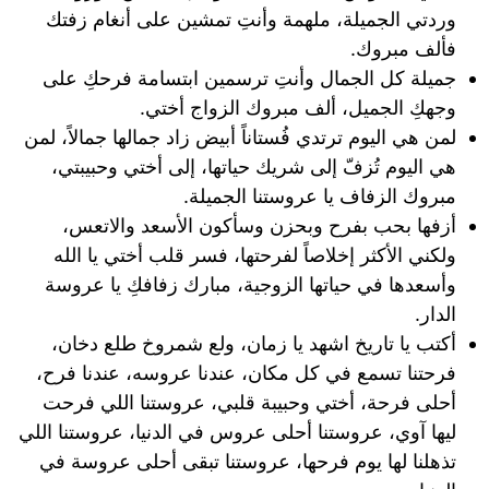
وردتي الجميلة، ملهمة وأنتِ تمشين على أنغام زفتك
فألف مبروك.
جميلة كل الجمال وأنتِ ترسمين ابتسامة فرحكِ على
وجهكِ الجميل، ألف مبروك الزواج أختي.
لمن هي اليوم ترتدي فُستاناً أبيض زاد جمالها جمالاً، لمن
هي اليوم تُزفّ إلى شريك حياتها، إلى أختي وحبيبتي،
مبروك الزفاف يا عروستنا الجميلة.
أزفها بحب بفرح وبحزن وسأكون الأسعد والاتعس،
ولكني الأكثر إخلاصاً لفرحتها، فسر قلب أختي يا الله
وأسعدها في حياتها الزوجية، مبارك زفافكِ يا عروسة
الدار.
أكتب يا تاريخ اشهد يا زمان، ولع شمروخ طلع دخان،
فرحتنا تسمع في كل مكان، عندنا عروسه، عندنا فرح،
أحلى فرحة، أختي وحبيبة قلبي، عروستنا اللي فرحت
ليها آوي، عروستنا أحلى عروس في الدنيا، عروستنا اللي
تذهلنا لها يوم فرحها، عروستنا تبقى أحلى عروسة في