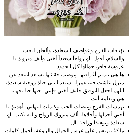
بهُتافات الفرح وعواصف السعادة، وألحان الحب
والسلام، أقول لكِ زواجاً سعيداً أختي وألف مبروك يا
عروسة فاض جمالها كل الحدود.
ها هي تلملم أغراضها وتوضب حقائبها تستعد لتبتعد عن
منزل عاشت فيه عمرا، تستعد لتبني حياة زوجية سعيدة،
اللهم اجعل التوفيق حليف أختي فإنني أحبها حبا تجهله
هي وتعلمه أنت.
بهمسات الفرح ونبضات الحب وكلمات التهاني، أهديكِ يا
أختي أجملها وأحلاها، ألف مبروك الزواج والله يكتب لكِ
سعادة وتوفيقا وراحة بال.
ملكةٌ تتربعين على عرش الجمال والروعة، أجمل كلمات