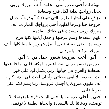
التهنئة لكِ أختي وعروستي الحلوة، ألف مبروك وربي
يجعل زواجكِ بداية لكل فرح وسعادة.
بعزفٍ على أوتار القلوب التي تنبضُ حُباً وفرحاً، أجمل
أهزوجة حبا وفرحا لقلبكِ أختي بزواجكِ المبارك، ألف
مبروك وربي يسعدك في حياتكِ القادمة.
اللهم أسعدها وتمم فرحتها واجعل أيامها كلها فرح
وسعادة، أختي حبيبة قلبي أجمل عروس بالدنيا كلها، ألف
مبروك الزفاف يا وردتي.
أن أكون أخت العروسة شعور أجمل من أن أكون
العروس نفسها، ربي أنت اعلم بما يكنه قلبي لها فامنحها
السعادة والفرح في حياتها، ربي يكمل لكِ على خير.
أنت الصديقة لأيامي وحياتي وأحلى أخت في الدنيا كلها،
ألف مليون مبروك يا أجمل عروسة، ربنا يتمم لكم على
خير يا قلبي.
أختي يا أحلى عروسة يا أحلى البنات فرحتنا بعرسك لا
توصف، ودعائنا لك بالسعادة والحياة الطيبة لا توقف،