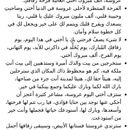
عروسة، ألف مبروك أختي الغالية فرحة زفافكِ.
الفرحة المنتظرة لأحلى عروسة في الدنيا أختي وصاحبتِ
وحبيبة قلبي، ألف مليون مبروك عليكِ يا قلبي، ربنا
يسعدك ويفرح قلبك ويتمم لكِ على خير ويجعل لكِ في
كل خطوة سلام وأمان.
لا شيء يصفُ فرحتي بكِ يا أختي في هذا اليوم، يوم
زفافكِ المُبارك، يوم يُخَلِّد في ذاكرتي للأبد، يوم التهاني،
يوم الفرح، ألف مبروك أختي.
ستخرجين من بيت والدك أميرة وستذهبين إلى بيت أنتِ
ملكة فيه، كم هو محظوظ ذاك المكان الذي سترحلين
إليه، هنيئاً حقا لكِ، هنيئا لمدينة أنت جزء من صباحها،
بارك الله لكما وبارك عليكما وجمع بينكما في خير.
ستزف أختي اليوم عروسة، مشاعر كثيرة أعجز أن
أحكي عنها توجد بين حنايا فؤادي، فيا رب تتم لها فرحتها،
وأسعدها، وبارك لها، أستودعك حياتها فجملها وأنت خير
من استودعت.
سترتدي عروستنا فستانها الأبيض، وسيبقى زفافها أجمل