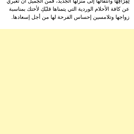
لِفِرَاقِهَا وانتقالها إلى منزلها الجديد، فمن الجميل أن تُعبري
عن كافة الأحلام الوردية التي يتمناها قلبُكِ لأختك بمناسبة
زواجها وتلامسين إحساس الفرحة لها من أجل إسعادها.