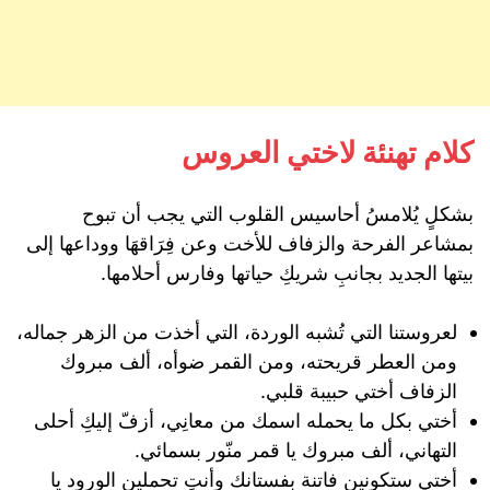
كلام تهنئة لاختي العروس
بشكلٍ يُلامسُ أحاسيس القلوب التي يجب أن تبوح
بمشاعر الفرحة والزفاف للأخت وعن فِرَاقهَا ووداعها إلى
بيتها الجديد بجانبِ شريكِ حياتها وفارس أحلامها.
لعروستنا التي تُشبه الوردة، التي أخذت من الزهر جماله،
ومن العطر قريحته، ومن القمر ضوأه، ألف مبروك
الزفاف أختي حبيبة قلبي.
أختي بكل ما يحمله اسمك من معانِي، أزفّ إليكِ أحلى
التهاني، ألف مبروك يا قمر منّور بسمائي.
أختي ستكونين فاتنة بفستانك وأنتِ تحملين الورود يا