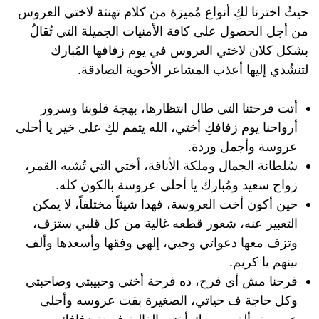
حيثُ اخترنا لكِ أنواع مُميزة من كلام تهنئة لاختي العروس
من أجل الحصول على كافة الأمنيات الجميلة التي تُقالُ
بشكل كلان لاختي العروس في يوم زفافها المُبارك
لتنشُدي إليها أعذب المشاعر الأخوية الصادقة.
أتت فرحتنا التي طال انتظارها، بهجة قلوبنا وسرور
أرواحنا يوم زفافكِ أختي، الله يتمم لكِ على خير يا أحلى
عروسة وأجمل وردة.
سُلطانة الجمال وملكة الأناقة، أختي التي تُشبه القمر،
زواج سعيد ومُبارك يا أحلى عروسة بالكون كله.
حين أكون أخت العروسة، فهذا شيئاً مختلفاً، لا يمكن
التعبير عنه، شعور قطعه غالية من كل قلبي ستزف،
وتزف معها دعواتي وحبي، إلهي وفقها وأسعدها وألف
بينهم يا كريم.
فرحنا مش أي فرح، ده فرحة أختي وحبيبتي وصاحبتي
وكل حاجة ف حياتي، الصغيرة بقت عروسه وأحلى