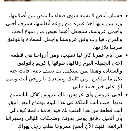
فستان أبيض لا يشبه سوى صفاء ما ينبض بين أضلاعها،
ورد بين يديها أخذ عبيره من روعه أنفاسها، ستزف أختي
وأجمل عروسة، ستجعل أعيننا تفيض من دموع الحب
والفرح، فيا رب وفق عروستنا واجعل السعادة والتوفيق
طريقا يلازمها.
من أيام عمرنا كان لها نصيب، ومن أرواحنا هي قطعة،
اختي الجميلة اليوم زفافها، طوقها يا كريم بالتوفيق
والسعادة وهنيئا لمن سيكمل بك نصف دينه، فأنت جنة
بكل ما تملكين، ربي يَعْنِيك ويسعدك يا روحي أنت ويتمم
لكِ على خير حبيبة قلبي.
أختي عروس وأي عروس، تلك عروس يُقبّل الياسمين
يديها، حيث أنت الملكة في هذا اليوم بوشاح أبيض أنيق،
أنت قطعة من هذا القلب لك فيه إقامة دائمة كيف لي
بأن أتخيل دقائق يومي بدونك وضحكات الليالي وسهراتنا
الرائعة، قلبك الآن أصبح ممزوجا بقلب رجل يهواك