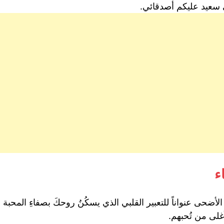
سعيد عليكم أصدقائي.
ء
حى عنواناً للتعبير القلبي الذي يسكُنُ روحكَ بصفاءِ المحبة وا
غلى من تُحبهم.