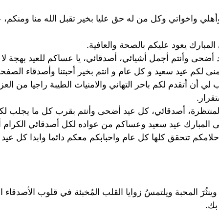
هلي واخواتي وكل من له حق عليا بخير تقبل الله منا ومنكم،
لمبارك يعود عليكم بالصحة والعافية.
د أضحى وأنتم أجمل أشيائي، أصدقائي، يا عساكم للعيد بهجة لا ت
منى لكم عيد سعيد و كل عام و انتم بخير أحبتنا وأصدقاء الصفحة
 أن أتقدم لكم باحر التهاني والامنيات الطيبة راجيا من العزيز
تقرار.
 المنتظرة، أصدقائي، كل عيد أضحى وأنتم بقرب كل ما يجلب لك
 المبارك عيد سعيد وعساكم من عواده لكل أصدقائي الكرام أهن
لامكم تتحقق كلها كل عام واحبابكم معكم دائما وابدا كل عيد و
ينثُرَ المحبة ويلتمسُ زوايا القلب المُخبئة في قلوب الأصدقاء ال
بك.