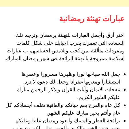
عبارات تهنئة رمضانية
اختر أرق وأجمل العبارات للتهنئة برمضان وترجم تلك
السعادة التي تغمرك بقرب احبابك على شكل كلمات
ومفردات متألقة لمن تُحب وتلامس احساسهم ب عبارات
إسلامية ممزوجة بالتهنئة الرائعة في شهر رمضان المبارك.
جعل الله صباحها نورا وظهرها مسرورا وعصرها
استبشارا ومغربها غفرانا وجعل لك دعوة لا ترد.
بنفحات الايمان وآيات القران وبذكر الرحمن مبارك
عليكم الشهر الكريم.
كل عام والفرح يعم حياتكم والعافية تغلف أجسادكم كل
عام وأنتم بخير مبارك عليكم الشهر.
برائحة العطر والمسك والعود رمضان علينا وعليكم
يعود، شهر الخير والكرم والجود، تهاني لكم من قلب