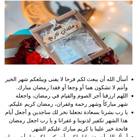
أسأل الله أن يبعث لكم فرحا لا يفنى ويبلغكم شهر الخير
وأنتم لا تشكون هما أو وجعا أو فقدا رمضان مبارك.
اللهم ارزقنا أجر الصوم والقيام في رمضان، واجعله
شهر مباركاً وشهر رحمة وغفران، رمضان كريم عليكم.
يا رب بشرنا بسعادة تجعلنا نخر لك ساجدين و أجعل أيام
هذا الشهر تكفير لذنوبنا و غفرانا و يا رب اجعل رمضان
فاتحة خير علينا يا كريم مبارك عليكم الشهر.
أسأل الله أن يغفر لنا ولكم وأن يكتب لكم دبل أجر صيام