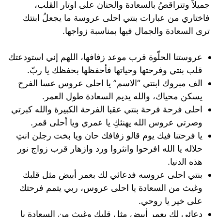
جميلاً وتتراقصُ بالسعادة والحنان على اوتار القلب،
فاختاري من عبارات بنتي احلى عروسة ما يجعلُ ابنتك
ترى السعادة والجمال فيها بمناسبة زواجها.
عروستنا الحلّوة قرب موعد زفافها، اللهم إني استودعتك
قلب بنتي وفرحتها وحياتها فأحفظها بحفظك يا ربّ.
الف مبروك ابنتي “الاسم” يا احلى عروس عسا الفرح
يسكن محياك، والله يديم السعادة طول العمر.
احلى فرحة فرحة بنتي عقبا الفرحة الكبيرة والله كبرتي
وصرتي عروس الله يهنئكِ يا عمري ويا أحلى قمر.
يا فرحتنا فيك يوم قالو زفافك حان ويا بخت رجلن انتِ
حلاله يا الله افرحوا وانثروا ورد وازهار قرب زواج نور
هذه الدنيا.
بنتي احلى عروسه فدعائي لك بعمر أبيض مثل قلبك
وغيث من السعادة يا احلى عروس، ربي يتمم فرحتك
على خير يا روحي.
دعائي لك بعمر أبيض مثل قلبك وغيث من السعادة يا