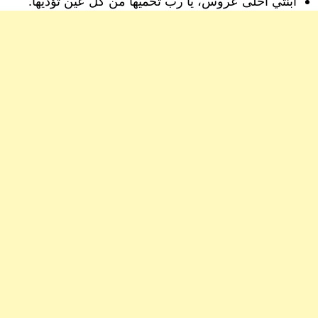
أبنتي أحلى عروس، يا رب تحميها من كل عين تؤذيها.