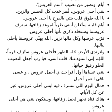
أيام وتصير من نصيب “اسم العريس”.
بنتي أحلى عروس، قُمر خذت كل الحسن والزين.
يا الله طوق قلب بنتي بالفرح يا أحلى عروس.
أيام قليلة ستُعلن أبنتي طرباً لموعد زفافها، ستزف
عروستنا وستخلد ذكرى بأنها أحلى عروس.
قرّب عرسها وكل مالها تزين، الله يهنّي عروستنا بأحلى
لياليها.
ولترتدي الأرض حُلة الطهر فأحلى عروس ستُزف قريباً،
اللهُم إني استودعتك قلب ابنتي، فيا رب أجعل النصيب
الحلو رفيق حياتها.
بنتي عساها أول أفراحك ي أجمل عروس ، و عسى
باقي العمر أجمل.
جمال اليوم اللي ستنزف فيه ابنتي أحلى عروس، غير
عن كل الأيام.
هناك فتاة تجهز لحفل زفافها، وستكون بنتي هي أحلى
عروس.