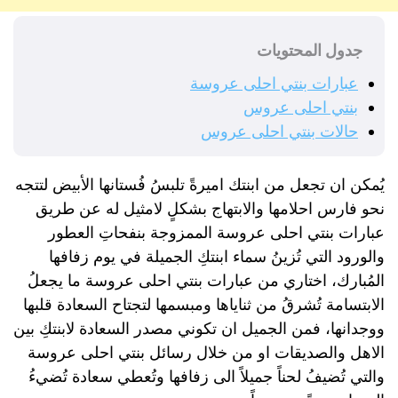
جدول المحتويات
عبارات بنتي احلى عروسة
بنتي احلى عروس
حالات بنتي احلى عروس
يُمكن ان تجعل من ابنتك اميرةً تلبسُ فُستانها الأبيض لتتجه
نحو فارس احلامها والابتهاج بشكلٍ لامثيل له عن طريق
عبارات بنتي احلى عروسة الممزوجة بنفحاتِ العطور
والورود التي تُزينُ سماء ابنتكِ الجميلة في يوم زفافها
المُبارك، اختاري من عبارات بنتي احلى عروسة ما يجعلُ
الابتسامة تُشرقُ من ثناياها ومبسمها لتجتاح السعادة قلبها
ووجدانها، فمن الجميل ان تكوني مصدر السعادة لابنتكِ بين
الاهل والصديقات او من خلال رسائل بنتي احلى عروسة
والتي تُضيفُ لحناً جميلاً الى زفافها وتُعطي سعادة تُضيءُ