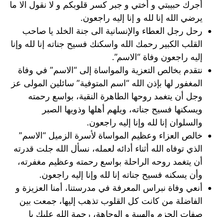
أجرك حبيبتي و أختي و جبر كسر قلوبكم و لا نقول الا ما
يرضي الله إنا لله و إنا إليه راجعون.
رحل رجل العطاء والإنسانية الى جنة الخلد يا صاحب
القلب الكبير رحمك الله واسكنك فسيح جناته إنا لله وإنا
إليه راجعون وفاة “الاسم”.
نتقدم بخالص التعزية والمواساة إلى “الاسم” في وفاة
المغفور لها بإذن الله “اسم المتوفية” سائلين المولى عز
وجل أن يتغمد روحها الطاهرة النقية، بواسع رحمته
ويسكنها فسيح جناته، ويلهم أهلها وذويها الصبر
والسلوان إنا لله وإنا إليه راجعون.
خالص العزاء وعظيم المواساة لأسرة الزميل “الاسم”
الذي توفاه الله أثناء أدائه لعمله، نسأل الله جلت قدرته
أن يتغمد روحه الراحلة بواسع رحمته وعظيم مغفرته،
وأن يسكنه فسيح جناته إنا لله وإنا إليه راجعون.
أنعي وفاة نبراس المعرفة في مدرستنا، أمنا العزيزة و
الفاضلة من كانت كل القلوب تذهب إليها، جمعت بين
صفات الحزم والهيبة و الوجاهة، رحمة الله عليك يا