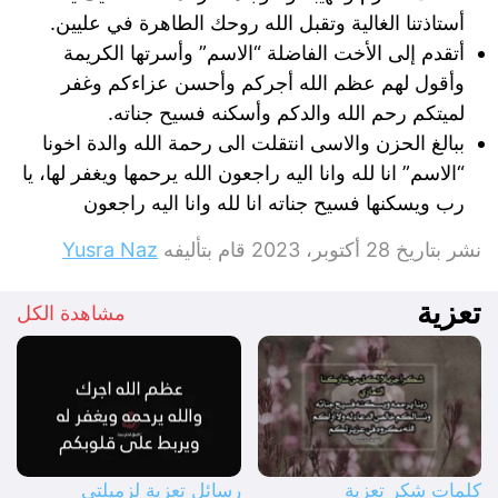
أستاذتنا الغالية وتقبل الله روحك الطاهرة في عليين.
أتقدم إلى الأخت الفاضلة “الاسم” وأسرتها الكريمة
وأقول لهم عظم الله أجركم وأحسن عزاءكم وغفر
لميتكم رحم الله والدكم وأسكنه فسيح جناته.
ببالغ الحزن والاسى انتقلت الى رحمة الله والدة اخونا
“الاسم” انا لله وانا اليه راجعون الله يرحمها ويغفر لها، يا
رب ويسكنها فسيح جناته انا لله وانا اليه راجعون
نشر بتاريخ
28 أكتوبر، 2023
قام بتأليفه
Yusra Naz
تعزية
مشاهدة الكل
كلمات شكر تعزية
رسائل تعزية لزميلتي