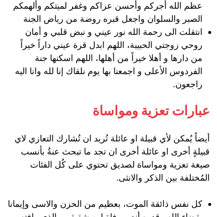
عظم الله أجركم وأحسن عزاكم وغفر لميتكم وألهمكم
الصبر والسلوان واجعل قبره روضة من رياض الجنة
انتقلت الى رحمة الله نور عيني و نبض قلبي و أمان
روحي زوجتي الحبيبة، اللهم ابدل قرة عيني داراً خيراً
من دارها و أهلا خيراً من أهلها، اللهم اسكنها جنة
الفردوس الأعلى و اجمعنا بها يوم نلقاك إنا لله وانا اليه
راجعون.
عبارات تعزية ومواساة
أيضاً يُمكن لأي قبيلة او عائلة تُريد ان تُشارك التعازي لاي
قبيلةٍ أخرى او عائلة أخرى ان تجد ما تبحث عنةُ بأنسب
صيغة تعزية ومواساة لصديق تحتوي على كُل الفئات
المُختلفة بين الذكر والانثى.
كل نفس ذائقة الموت، بعظيم من الحزن والاسى وإيمانا
بقضاء الله وقدره أنعي وفاة ابن شقيقي والذي وافته