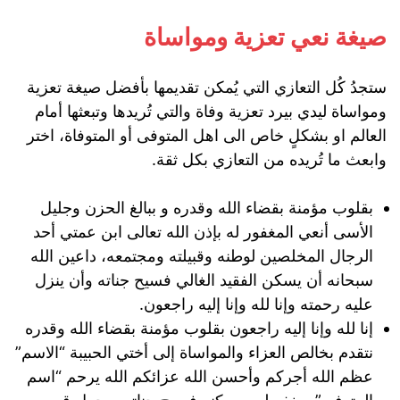
صيغة نعي تعزية ومواساة
ستجدُ كُل التعازي التي يُمكن تقديمها بأفضل صيغة تعزية
ومواساة ليدي بيرد تعزية وفاة والتي تُريدها وتبعثها أمام
العالم او بشكلٍ خاص الى اهل المتوفى أو المتوفاة، اختر
وابعث ما تُريده من التعازي بكل ثقة.
بقلوب مؤمنة بقضاء الله وقدره و ببالغ الحزن وجليل
الأسى أنعي المغفور له بإذن الله تعالى ابن عمتي أحد
الرجال المخلصين لوطنه وقبيلته ومجتمعه، داعين الله
سبحانه أن يسكن الفقيد الغالي فسيح جناته وأن ينزل
عليه رحمته وإنا لله وإنا إليه راجعون.
إنا لله وإنا إليه راجعون بقلوب مؤمنة بقضاء الله وقدره
نتقدم بخالص العزاء والمواساة إلى أختي الحبيبة “الاسم”
عظم الله أجركم وأحسن الله عزائكم الله يرحم “اسم