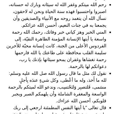
رحم الله ميتكم وغفر الله له سيئاته وبارك له حسناته،
اصبروا واحتسبوا فهذه سنة الحياة ونحن له لاحقون،
نسأل الله أن يتغمد روحه مع الأنبياء والصديقين وأن
يجمعنا به في جنات النعيم، أحسن الله عزائكم.
المني الخبر وهز كياني خبر وفاتك، رحمك الله رحمة
واسعة يا أيتها الإنسانة المؤمنة الطاهرة النقيّة، إلى
الفردوس الأعلى من الجنة، كانت إنسانة محبّة للأخرين
سليمة القلب محافظة على طاعتك يا الله فارحمها
رحمة تغشاها وغفران يمحو سيئاتها بإذنك يا رب،
دعواتكم لها بالرحمة.
نقول لك مثل ما قال رسول الله صل الله عليه وسلم:
لله ما أَخذ، وله ما أعْطى، وكل شيءٍ عندَه بِأجلٍ
مسَمى، فَلتصبِر وَلتَحْتسِب، وندعو الله لميتكم بالرحمة
الواسعة والمغفرة الشاملة وأن يلهمكم الصبر ويجبر
قلوبكم، أحسن الله عزاءك.
قال تعالى “يا أيتها النفس المطمئنة ارجعي إلى ربك