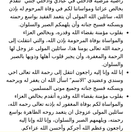
راضية مرضية فادخلي في عبادي وادخلي جنتي” تتقدم
بخالص عزائنا ومواساتنا لكم في وفاة المرحوم له بإذن
الله، سائلين الله المولى أن يتغمد الفقيد بواسع رحمته
ويسكنه فسيح جناته وأن يلهمكم الصبر والسلوان.
بقلوب مؤمنة بقضاء الله وقدره، وبخالص العزاء
والمواساة بوفاة المرحومة بإذن الله، والتي انتقلت إلى
رحمة الله تعالى يومنا هذا، سائلين المولى عز وجل لها
الرحمة والمغفرة، وأن يجبر قلوب أهلها وذويها بالصبر
والسلوان.
إنا لله وإنا إليه راجعون انتقل إلى رحمة الله تعالى اخي
وسندي وعضيدي “الاسم” اسأل الله ان يغفر له ويرحمه
ويسكنه فسيح جناته وجميع موتى المسلمين.
بقلوب مؤمنة بقضاء الله وقدره أتقدم بخالص العزاء
والمواساة لكم بوفاة المغفور له بإذنه تعالى رحمه الله،
سائلين المولى عزوجل ان يتغمد روحه الطاهرة بواسع
رحمته، ويلهمهم الصبر والسلوان، وإنا لله وإنا إليه
راجعون وعظم الله أجركم وأحسن الله عزاءكم.