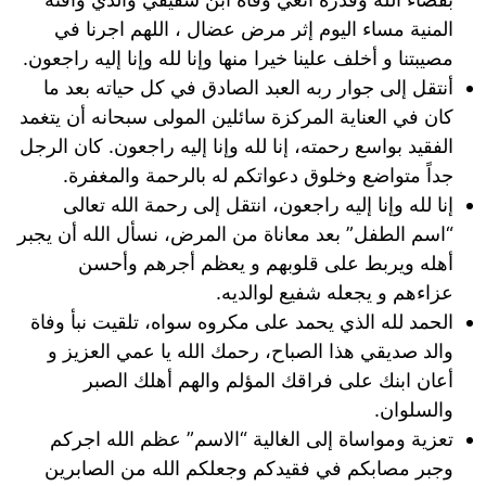
المنية مساء اليوم إثر مرض عضال ، اللهم اجرنا في
مصيبتنا و أخلف علينا خيرا منها وإنا لله وإنا إليه راجعون.
أنتقل إلى جوار ربه العبد الصادق في كل حياته بعد ما
كان في العناية المركزة سائلين المولى سبحانه أن يتغمد
الفقيد بواسع رحمته، إنا لله وإنا إليه راجعون. كان الرجل
جداً متواضع وخلوق دعواتكم له بالرحمة والمغفرة.
إنا لله وإنا إليه راجعون، انتقل إلى رحمة الله تعالى
“اسم الطفل” بعد معاناة من المرض، نسأل الله أن يجبر
أهله ويربط على قلوبهم و يعظم أجرهم وأحسن
عزاءهم و يجعله شفيع لوالديه.
الحمد لله الذي يحمد على مكروه سواه، تلقيت نبأ وفاة
والد صديقي هذا الصباح، رحمك الله يا عمي العزيز و
أعان ابنك على فراقك المؤلم والهم أهلك الصبر
والسلوان.
تعزية ومواساة إلى الغالية “الاسم” عظم الله اجركم
وجبر مصابكم في فقيدكم وجعلكم الله من الصابرين