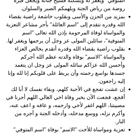
المتوفي” ويغفر له ويسكنه فسيح جناته ويجعل قبره
روضة من رياض الجنة ويلهمكم الصبر والسلوان.
بمزيد من الحزن والأسى وبقلوب خاشعة راضية بقضاء
الله وقدره نتقدم إلى “اسم العائلة” بأحر مشاعر التعزية
والمواساة لوفاة المرحومة بإذن الله تعالى “اسم
المتوفية”، سائلين المولى عز وجل أن يرحمها ويغفر لها.
بقلوب راضية بقضاء الله وقدره أتقدم بخالص العزاء
والمواساة “الاسم” بوفاة والدته عظم الله أجركم
وأحسن الله عزاكم سائله المولى عز وجل ان يتغمد
جسدها بواسع رحمته وأن يربط على قلوبكم إنا لله وإنا
إليه راجعون.
إن عشت تفجع في الأحبة كلهم، وبقاء نفسك لا أبا لك
أفجع، فجعت الآن بخبر وفاة اخي الغالي اللهم أجرنا في
مصيبتنا، اللهم اغفر لأخي وارحمه، و عافه و اعف عنه،
وأكرم نزله، ووسع مدخله، وأدخله الجنة و أجره من
النار.
تعزية ومواساة للأخت “الاسم” بوفاة “اسم المتوفي”