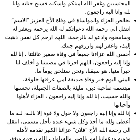
المحتسبين وغفر الله لميتكم واسكنه فسيح جناته وانا
لله وانا اليه راجعون.
بخالص العزاء والمواساة في وفاة الأخ العزيز “الاسم”
انتقل الى رحمه الله دعواتكم له الله يرحمه ويغفر له
وسامحوه وادعو له بالرحمة، اللهم ارحم كل نفس ذهبت
إليك، واغفر لهم وارزقهم جنتك.
أحسن الله عزاءنا جميعاً في وفاة صغير عائلتنا ، إنا لله
وإنا إليه راجعون، اللهم اجرنا في مصيبتنا و أخلف لنا
خيراً منها، هو سبقنا، ونحن سنلحق يوماً ما.
المني اليوم خبر وفاة صديقة امي عرفتها خلوقة،
مبتسمة صاحبة دين، مليئة بالصفات الجميلة، نحسبها
والله حسيب، إنا لله وإنا إليه راجعون ، العزاء لأهلها
وأحبابها
إنا لله وإنا إليه راجعون ولا حول ولا قوة إلا بالله، لله ما
أعطى ولله ما أخذ وكل شيء عنده بأجل مسمى، انتقل
الى رحمة الله الأخ “فلان” عزائنا الكبير نقدمه لأهله
وذويه ودعواتنا لهم بالصبر والسلوان، الله يرحمه ويغفر