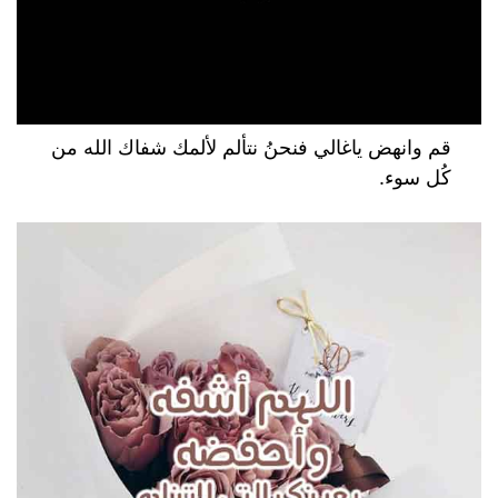
قم وانهض ياغالي فنحنُ نتألم لألمك شفاك الله من
كُل سوء.