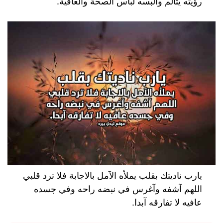
رؤيته يتألم وألبسه لباس الصحة والعافية.
يارب ناديتك بقلب يملأه الآمل بالاجابة فلا ترد قلبي
اللهم آشفه وآغرس في نبضه راحه وفي جسده
عافيه لا تفارقه آبدا.