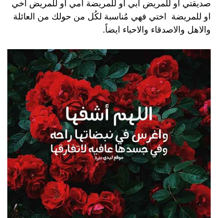
صديقتي او للمريض ابي او للمريضة امي او للمريض اخي
او للمريضة اختي فهي مُناسبة لكُل من حولك من العائلة
والاهل والاصدقاء والاحباء ايضاً.