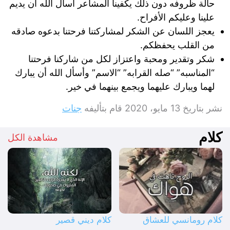
حالة ظروفه دون ذلك يكفينا المشاعر اسأل الله أن يديم
علينا وعليكم الأفراح.
يعجز اللسان عن الشكر لمشاركتنا فرحتنا بدعوه صادقه
من القلب يحفظكم.
شكر وتقدير ومحبة واعتزاز لكل من شاركنا فرحتنا
“المناسبه” “صله القرابه” “الاسم” وأسأل الله أن يبارك
لهما ويبارك عليهما ويجمع بينهما في خير.
نشر بتاريخ
13 مايو، 2020
قام بتأليفه
جنات
كلام
مشاهدة الكل
كلام رومانسي للعشاق
كلام ديني قصير