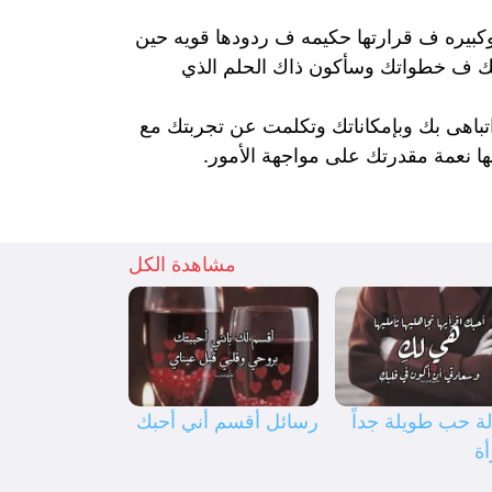
بيره ف قرارتها حكيمه ف ردودها قويه حين
 ضلك ف خطواتك وسأكون ذاك الحلم الذي
اتباهى بك وبإمكاناتك وتكلمت عن تجربتك مع
ا نعمة مقدرتك على مواجهة الأمور.
مشاهدة الكل
ة حب طويلة جداً
رسائل أقسم أني أحبك
أة