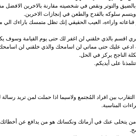
 بالضيق والتوتر ونقص في شخصيته مقارنة بالاخرين الافضل من
ويتسم سلوكه بالقدح والطعن في إنجازات الاخرين.
 قناعاته واراءه، العيب الحقيقي إنك تظل متمسك باراءك الي
ري اقسم بالذي خلقني لن اغفر لك حتى يوم القيامة وسوف ي
 ادعي عليك حتى مماتي لن اسامحك والذي خلقني لن اسامحك
لة الناجح يركز في الحل.
 تتلمذنا على أيديكم.
ن التقارب بين افراد المُجتمع ولاسيما اذا حملت لمن تريد رسا
راءات المناسبة.
 من يتخلى عنك في أزماتك ونكساتك هو من يدافع عن أخطائك د
ح.