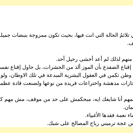
تي تلائمُ الحالة التي انت فيها، بحيث تكون ممزوجة بنبضات جميل
ف.
 منهم لذلك لم أعد أخشى رحيل أحد.
 إقناع الضفدع بأن الموز ألذ من الحشرات، بل حاول إقناع نفسك
ي وطن تكمن في العقول البشرية المبدعة في تلك الاوطان، ولو
جازات مدهشة واختراعات فريدة من نوعها ولصنعت قادة عظماء
المهم أنا شايفك ايه، مبحكمش على حد من موقف، مش مهم ك
مان.
 نعمة فقدها الأغبياء.
اس عجة ترميني رياح المصالح على شبك.