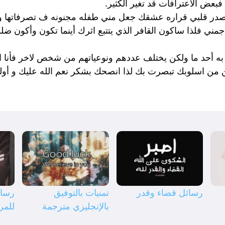
 فبعض الاعترافات قد تغير الكثير.
يصدر قلبي قراره عشقك جعل مني طفله مجنونه ف تصرفاتها وك
هاجمني فلذا ساكون القافر الذي يتتبع اثرك أينما تكون وأكون
هى به أحد ما ولكن يختلف عددهم ونوعياتهم من شخص لاخر فأنا 
 من اسلوبك تبصرت بك لذا انصحك بشكر نعم الله عليك و أوله
رسائل قضاء وقدر
تمنيات بالتوفيق
رسال
بالإنجليزي مترجمة
للمر