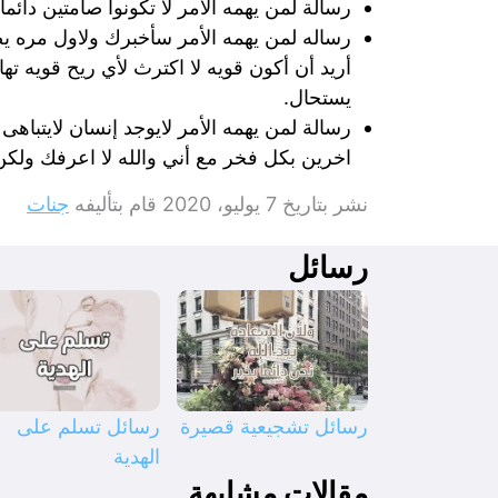
رسالة لمن يهمه الامر لا تكونوا صامتين دائما
رساله لمن يهمه الأمر سأخبرك ولاول مره 
أريد أن أكون قويه لا اكترث لأي ريح قويه ت
يستحال.
رسالة لمن يهمه الأمر لايوجد إنسان لايتبا
اخرين بكل فخر مع أني والله لا اعرفك ولكن
نشر بتاريخ
7 يوليو، 2020
قام بتأليفه
جنات
رسائل
رسائل تشجيعية قصيرة
رسائل تسلم على
الهدية
مقالات مشابهة