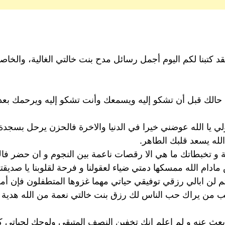
قد كتبنا لكم اليوم أجمل رسائل مدح بنت خالتي الغالية، والخاصة
علم حالك قبل أن تشكو إليه ويسمعك وأنت تشكو إليه ويرحمك ب
ي يا الله عوضني خيرا في الدنيا والاخرة فالحزن يرحل بسجدة 
الله يسعد قلبك الطاهر.
لة و تخبطاتك ما هي الا رقصات ناعمة بين النجوم و ان حضر ف
دام الله ممسكها دمتي ضياء لعقولنا و فرحة لقلوبنا يا صديقت
تم لن ابالي رزقي توفيقي حياتي مهما غزوها المتطفلون فإن أمر 
لب من يراك حب الناس لك رزق بنت خالتي نعمة من الله هدية م
عث عنه و لم اعلم انك تخفين النصف المتبقي ولوجك لحياتي ك