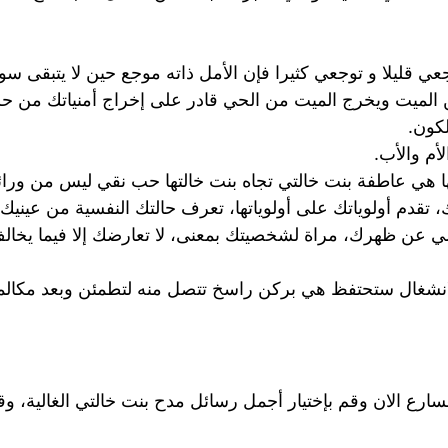
عي قليلا و توجعي كثيرا فإن الأمل ذاته موجع حين لا يتبقى سو
 الميت ويخرج الميت من الحي قادر على إخراج أمنياتك من حل
كون.
م والأب.
نها هي عاطفة بنت خالتي تجاه بنت خالتها حب نقي ليس من ورا
 تقدم أولوياتك على أولوياتها، تعرف حالتك النفسية من عينيك
 عن ظهرك، مراة لشخصيتك بمعنى، لا تعارضك إلا فيما يخال
ر الانشغال ستحتفظ هي بركن راسخ تتصل منه لتطمئن وبعد مكالم
رع الان وقم بإختيار أجمل رسائل مدح بنت خالتي الغالية، وقم 