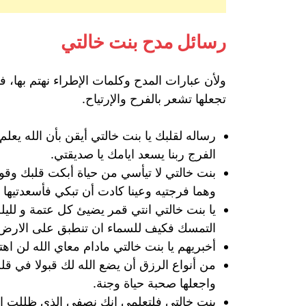
رسائل مدح بنت خالتي
ولأن عبارات المدح وكلمات الإطراء نهتم بها، ف
تجعلها تشعر بالفرح والإرتياح.
رساله لقلبك يا بنت خالتي أيقن بأن الله ي
الفرج ربنا يسعد ايامك يا صديقتي.
بنت خالتي لا تيأسي من حياة أبكت قلبك وقول
وهما فرجتيه وعينا كادت أن تبكي فأسعدتيها 
يا بنت خالتي انتي قمر يضيئ كل عتمة و للي
التمسك فكيف للسماء ان تنطبق على الارض ما
أخبريهم يا بنت خالتي مادام معاي الله لن اه
من أنواع الرزق أن يضع الله لك قبولا في ق
واجعلها صحبة حياة وجنة.
بنت خالتي فلتعلمي انك نصفي الذي ظللت اب