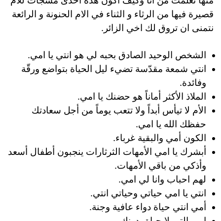
منها تعلمت من أنا وكيف أكون هذة احدى مسجات للام
قصيرة فيها من الرثاء و الثناء في الام الحنونة و الرائعة
نتمنى ان تروق لك اخي الزائر.
الشخص الوحيد الصادق بحبه لي هو انتي يا امي.
انتي شمعة مقدّسة تضيء ليل الحياة بتواضع ورقّة
وفائدة.
الملاذ الأكثر أماناً هو حضنك يا امي.
الأم لا تيأس أبداً ولا تتعب يوماً من أجل سعادتك
حفظك الله يا امي.
الكون أمي والبقية غرباء.
أبشرك يا امي الأمهات الثرثارات ينجبون أطفال أسعد
وأذكي من باقي الأمهات.
لهم احباب وانا لي امي.
انتي يا امي حياتي وحياتي انتي.
أمي انتي حياة دواء عافية وجنة.
امي التي لا حياة بدونك.