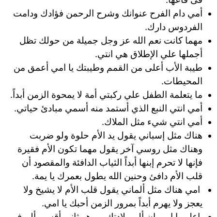
أمي دام الفرح عنوانك وشرح الرحمن فؤادك ودامت
الفردوس دارك.
مهما كانت نعم الله عز وجل جميلة من حولك تظل
أجملها علي الإطلاق هي انتي.
طيبة الأب أعلى من القمم وطيبتك يا امي أعمق من
المحيطات.
ما يتعلمة الطفل علي ركبتي أمة لا يمحوة الزمن أبداً.
أمي انتي النبع الذي أستمد منه أسمي مبادئ حياتي.
أمي انتي شيء مثل الملاك.
هناك مثل إسباني يقول يد الأم حلوة ولو ضربت
وهناك مثل روسي آخر يقول مهما تكون الأم فقيرة
فإنها لا تحرم إبنها أبداً الثياب الدافئة والمقصود أن
قلب الأم دافئ وحنين الله يطول بعمرك يا يمة.
امي هناك مثل ألماني يقول قلب الأم لا يشيخ ولا
يعجز ولا يهرم أبداً بمرور الزمن أحبك يا امي.
اعلم يا امي ان ألم ولادتك بي هو ثاني أقسى ألم في