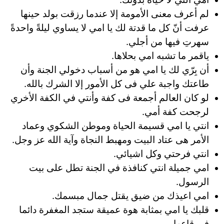
لم أعرف معنى الأمومة إلا عندما رزقت بولد حينها
عرفت أنّ كل ما قدتة لك يا امي لا يساوي ليلةً واحدةً
سهرتِ فيها من أجلي.
ياقمر ما تشبه امي بحلاها.
أن بِرّي لك يا امي هو من أسباب دخولي الجنة وأن
طاعتك واجبة علي فى كل الأمور إلا الشرك بالله.
لو كان العالم أجمعة فى كفة وأنتي في الكفة الأخري
لرجحت كفة أمي.
انتي يا امي قسيمة الحياة وموطن الشكوي وعماد
الأمر هى عتاد البيت ومهبط النجاة وآية الله عز وجل.
انتي فرحتي وكل اشيائي.
امي جميلة انتي كنافذة في الجنة تطل على بيت
الرسول.
امي اعيذك من ضيق يقتل جمال مبسمك.
قلبك يا امي بمثابة هوة عميقة ستجد المغفرة دائما
فى قاعها.