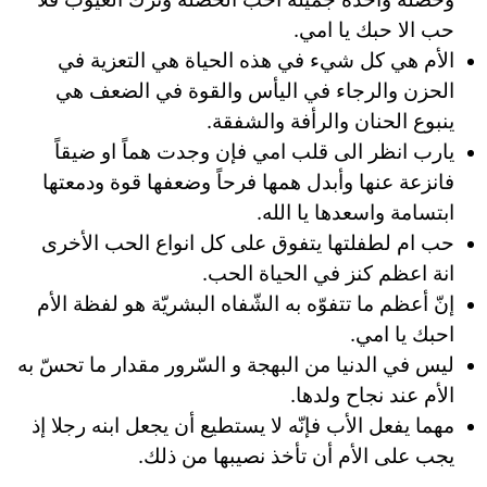
حب الا حبك يا امي.
الأم هي كل شيء في هذه الحياة هي التعزية في
الحزن والرجاء في اليأس والقوة في الضعف هي
ينبوع الحنان والرأفة والشفقة.
يارب انظر الى قلب امي فإن وجدت هماً او ضيقاً
فانزعة عنها وأبدل همها فرحاً وضعفها قوة ودمعتها
ابتسامة واسعدها يا الله.
حب ام لطفلتها يتفوق على كل انواع الحب الأخرى
انة اعظم كنز في الحياة الحب.
إنّ أعظم ما تتفوّه به الشّفاه البشريّة هو لفظة الأم
احبك يا امي.
ليس في الدنيا من البهجة و السّرور مقدار ما تحسّ به
الأم عند نجاح ولدها.
مهما يفعل الأب فإنّه لا يستطيع أن يجعل ابنه رجلا إذ
يجب على الأم أن تأخذ نصيبها من ذلك.