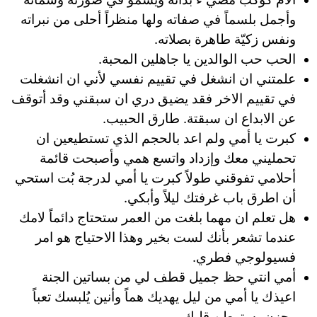
وأجمل بلسماً في صفاته ولها منظراً أحلى من نبراته
ونفس زكيّة طاهرة بصلاته.
الحب حب الوالدين يا جاهلين المحبة.
علمتني ان انشغل في تقييم نفسي لأني ان انشغلت
في تقييم الاخر فقد يضيق دري ان سبقني وقد أتوقف
عن الابداع ان سبقتة. طارق الحبيب.
كبرت يا أمي ولم اعد بالحجم الذي تستطيعين ان
تحمليني معك وإزداد واتسع همي وأصبحت قائمة
أحلامي تفوقني طولاً كبرت يا أمي لدرجة بُت استحي
أن اطرق باب غرفتك ليلاً وأبكي.
هل تعلم ان مهما بلغت من العمر ستحتاج دائماً لامك
عندما تشعر بأنك لست بخير وهذا الاحتياج هو امر
فسيولوجي فطري.
أمي انتي حظ جميل قطف لي من بساتين الجنة
اعيذك يا أمي من ليل يهديك هماً وأنين يُلبسك تعباً
وحزن يستوطن قلبك.