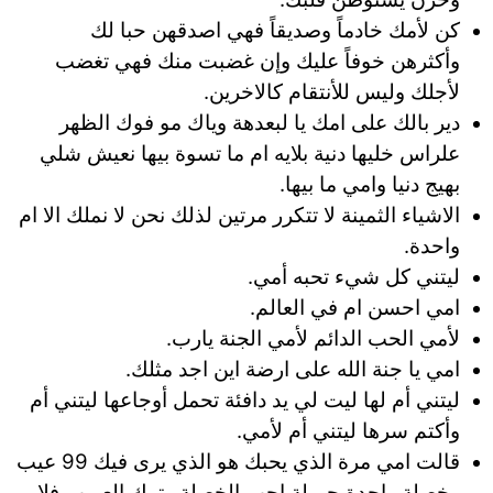
كن لأمك خادماً وصديقاً فهي اصدقهن حبا لك
وأكثرهن خوفاً عليك وإن غضبت منك فهي تغضب
لأجلك وليس للأنتقام كالاخرين.
دير بالك على امك يا لبعدهة وياك مو فوك الظهر
علراس خليها دنية بلايه ام ما تسوة بيها نعيش شلي
بهيج دنيا وامي ما بيها.
الاشياء الثمينة لا تتكرر مرتين لذلك نحن لا نملك الا ام
واحدة.
ليتني كل شيء تحبه أمي.
امي احسن ام في العالم.
لأمي الحب الدائم لأمي الجنة يارب.
امي يا جنة الله على ارضة اين اجد مثلك.
ليتني أم لها ليت لي يد دافئة تحمل أوجاعها ليتني أم
وأكتم سرها ليتني أم لأمي.
قالت امي مرة الذي يحبك هو الذي يرى فيك 99 عيب
وخصلة واحدة جميلة احب الخصلة وترك العيوب فلا