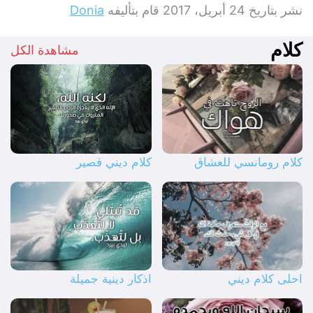
نشر بتاريخ
24 أبريل، 2017
قام بتأليفه
Donia
كلام
مشاهدة الكل
كلام رومانسي للعشاق
كلام ديني قصير
احلى كلام ديني
اذكار دينية جميلة