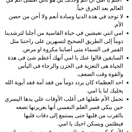
العالم بعد الحرق حياً.
لا توجد في هذة الدنيا وسادة أنعم ولا أحن من حضن
الأم.
امي انتي تعيشين في حياة القاسية من أجلنا لترشدينا
دوماً إلى الطريق الصحيح لتسهرين على راحتنا مثل
القمر فى السماء متى أصابنا مكروة او مرض.
السابقين قالوا عنك يا امي أنهك أعظم شئ فى هذة
الحياة هى التعزية فى الحزن والرجاء فى اليأس
والقوة وقت الضعف.
احد العظماء كان يردد دوماً من فقد أمة فقد أبوية الله
يخليك لنا يا امي.
تحمل الأم طفلها فى أغلب الأوقات علي يدها اليسري
حين يبكي فسر العلم النفسي أنها بغريزتها تضعه
بالقرب من قلبها حتى يستمع إلى دقات قلبها
فيطئمن ويسكن احبك يا امي.
الأم كوكب مضي ء بذاته ويسمو في صورته وسماته