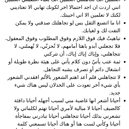
انني اردت ان اجد احتمالا اخر لكونك تهابي الا تعتاديني
لكنك لا تعلمين الا اني احببتك.
انا ما اتصنع الثقل بس لو تجاهلتك صدقني ولا يمكن
التفت لك و لغيابك.
تباهيتُ فيك فوق اللازم وفوق المطلوب وفوق المعقول،
فلا تجعلني أبدو باهتا أمامهم، لا تُحزنّي، لا تُهملني، لا
تتجاهلني، وإياك إياك إياك، أن تتركني
ثمة عتب يأتيّ دون كلام يأتي على هيئة نظرة طويلة أو
انشغال دائم أو تصرف يشبه التجاهل.
لا تتجاهلني فلم أعد اهتم الشعور بالألم افقدني الشعور
بأي شيء آخر تعودت على الخذلان ليس هناك شيء
جديد.
أحيانا أشعر انها غاضبة مني لسبب أجهله أحيانا دافئة
كالصيف أحيانا لا مبالية لأمري أحيانا تهتم لكلماتي ولا
تشعرني بذلك أحيانا تتجاهلني أحيانا تبادرني بمفاجأة
أحيانا وكأني لست هنا أو هناك أحيانا تسمعني كلمة