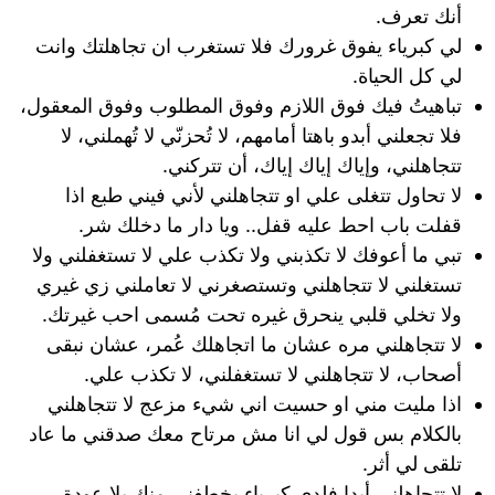
أنك تعرف.
لي كبرياء يفوق غرورك فلا تستغرب ان تجاهلتك وانت
لي كل الحياة.
تباهيتُ فيك فوق اللازم وفوق المطلوب وفوق المعقول،
فلا تجعلني أبدو باهتا أمامهم، لا تُحزنّي لا تُهملني، لا
تتجاهلني، وإياك إياك إياك، أن تتركني.
لا تحاول تتغلى علي او تتجاهلني لأني فيني طبع اذا
قفلت باب احط عليه قفل.. ويا دار ما دخلك شر.
تبي ما أعوفك لا تكذبني ولا تكذب علي لا تستغفلني ولا
تستغلني لا تتجاهلني وتستصغرني لا تعاملني زي غيري
ولا تخلي قلبي ينحرق غيره تحت مُسمى احب غيرتك.
لا تتجاهلني مره عشان ما اتجاهلك عُمر، عشان نبقى
أصحاب، لا تتجاهلني لا تستغفلني، لا تكذب علي.
اذا مليت مني او حسيت اني شيء مزعج لا تتجاهلني
بالكلام بس قول لي انا مش مرتاح معك صدقني ما عاد
تلقى لي أثر.
لا تتجاهلني أبدا فلدي كبرياء يخطفني منك بلا عودة