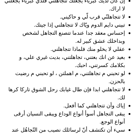
إن كان لديك كبرياء يجعلك تتجاهلني فلدي كبرياء يجعلني
لا اراك.
لا تتجاهلنّي قرب لّي و حاكيني.
تبيني دايم الدوم ويّاك لا تتجاهلني إذا جيتك.
إحساس معقد جدا عندما تتصنع التجاهل لشخص
وبداخلك عشق كبير له.
عقلي لا يخلو منك فلماذا تتجاهلني.
بعيد عن انك بعتني، تجاهلتني، بديت غيري علي، و
بكلامك كسرتني، احبك.
لو تحبني م تجاهلتني، م اهملتن ، لو تحبني م رضيت
بالحزن.
لا تتجاهلني ابدا فإن طال غيابك رحل الشوق تاركا كرها
لك.
إياك وأن تتجاهلني كما أفعل.
يبقى التجاهل أسوأ أنواع الوداع ويبقى النسيان أرقى
أنواع الوجع.
سيء أن تكتشف أنّ لرسائلك نصيب من التّجاهُل عند