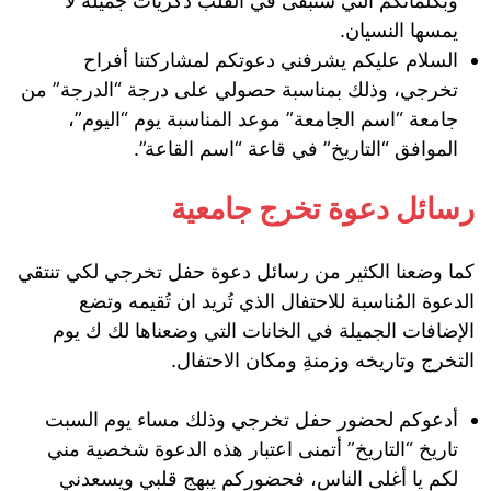
وبكلماتكم التي ستبقى في القلب ذكريات جميلة لا
يمسها النسيان.
السلام عليكم يشرفني دعوتكم لمشاركتنا أفراح
تخرجي، وذلك بمناسبة حصولي على درجة “الدرجة” من
جامعة “اسم الجامعة” موعد المناسبة يوم “اليوم”،
الموافق “التاريخ” في قاعة “اسم القاعة”.
رسائل دعوة تخرج جامعية
كما وضعنا الكثير من رسائل دعوة حفل تخرجي لكي تنتقي
الدعوة المُناسبة للاحتفال الذي تُريد ان تُقيمه وتضع
الإضافات الجميلة في الخانات التي وضعناها لك ك يوم
التخرج وتاريخه وزمنةِ ومكان الاحتفال.
أدعوكم لحضور حفل تخرجي وذلك مساء يوم السبت
تاريخ “التاريخ” أتمنى اعتبار هذه الدعوة شخصية مني
لكم يا أغلى الناس، فحضوركم يبهج قلبي ويسعدني