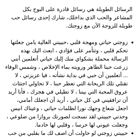
الرسائل الطويلة هي رسائل قادرة على البوح بكل
المشاعر والحب الذي بداخلك، شارك إحدى رسائل حب
طويلة للزوجة الآن مع زوجتك.
زوجتي حياتي ومهجة قلبي ،حبيبتي الغالية يامن جعلتها
تحكم قلبي ، وتتأمر على فؤادي ، ابعث اليك بهذه
الرسالة محملة بشكواي منك إليك حياتي أتعلمين أنني
زرعت حبنا الطاهر ورويته بماء الإخلاص ، وشمس الوفاء
… أتعلمين أن حبي في بداية نشأته ، فيا عزيزتي ، لا
تقتلي تلك الريحانة التي تعطر حبنا ، لا تحاولي اجتثاث
عروق المحبة التي بيننا ، لا تطيلي في هجرك ، فأنا أريد
أن ترافقيني في كل حياتي ، أريد أن اجعلك أمامي،
اجعل شعاع وجهك نورا لظلمات حياتي ، وعيناك انيس
وحدتي حبيبتي لقد نسجت لصورتك بروازا من ضلوعي ،
وجعلت عيوني لها حرسا ، وقلبي لها خادما.
حبيبتي زوجتي لو حاولت أن اصف لك ما بقلبي من حب