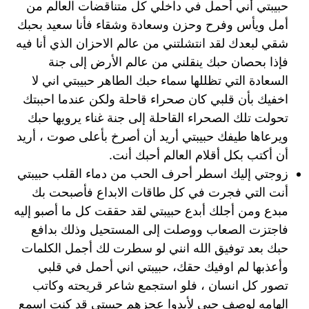
حبيبتي أني أحمل في داخلي كل متناقضات العالم من
أمل ويأس وفرح وحزن وسعادة وشقاء فأنا سعيد بحبك
شقي لبعدك لقد انتشلتني من عالم الاحزان الذي أنا فيه
فإذا بحصان حبك ينقلني من عالم الأرض إلى جنة
السعادة التي تظللها سماء حبك الطاهر حبيبتي اني لا
اخفيك بأن قلبي كان صحراء قاحلة ولكن عندما احببتك
تحولت تلك الصحراء القاحلة إلى جنة غناء يرويها حبك
ويرعاها طيفك حبيبتي أريد أن أصرخ بأعلى صوت ، أريد
أن أكتب بكل أقلام العالم أحبك أنت.
زوجتي إليك اسطر أحرف الحب من دماء القلب حبيبتي
أنت التي فجرت في كل طاقات الابداع فأصبحت بك
مبدع ومن أجلك أبدع حبيبتي لقد حققت كل ما أصبو إليه
فاجتزت الصعاب ووصلت إلى المستحيل وذلك بدافع
حبك بعد توفيق الله انني لو سطرت لك أجمل الكلمات
وأعذبها لم اوفيك حقك، حبيبتي اني أحمل في قلبي
تصور كل انسان ، فلو استجمع شاعر قريحته وكاتب
الهامه لوصف حبي لأبدوا عجزهم حبيبتي قد كنت اسمع