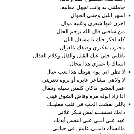
جاملتني به وانت تجهل معانيه.
اسهر الليل وجنبي الجوال
اخزن فيها شعري واغنيه موال
من شافني قال الله يرحم الحال
كله افكر فيك يا مشغل البال
محيرن تفكيري وصفك يالغزال
ياقلبي خلي عنك القيل والقال وكلام العذال
انساك يا عمري هذا محال.
لا تظن اني يوم هويتك هذا لعب عيال
لا ولاهي مشاعر عابرة أو نزوة تعتريني
عمر العشق ماكان كلمتن سهلة وتنقال
اذا زاد الوله مره وفاض الشوق فيني.
ياللي نقشت الحب في قلب مغليــك
دامك نقشتـــه ليش تنـكر غلاتي
عهد علي أنــي على النفس أبديك
ماانساك دامــي عايش في حياتـي