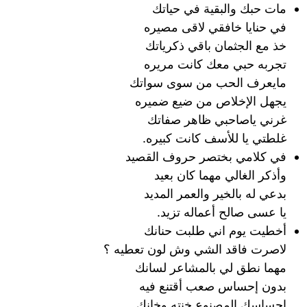
مات حبك والبقية في حياتك
في حنايا خافقي لاقى مصيره
خذ مع الجثمان باقي ذكرياتك
تجربه حبي معك كانت مريره
مايعرف الحب من سوى سواتك
يجهل الإخلاص من ضيع ضميره
غرني ياصاحبي ظاهر صفاتك
غلطتي يا للأسف كانت كبيره.
في كلامي بختصر حروف القصيد
وأذكر الغالي مهما كان بعيد
بدعي له بالخير والعمر المديد
يا عسى صالح أعماله تزيد.
أخطيت يوم اني طلبت حنانك
لاصرت فاقد الشي وش لون تعطيه ؟
مهما نطق لي بالمشاعر لسانك
بدون إحساس صعب أقتنع فيه
إحساسك المصنوع خنته وخانك