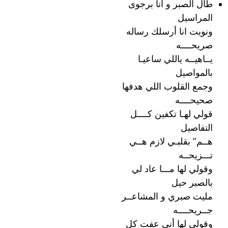
طال الصبر و أنا برجوى
المراسيل
ونويت انا أرسلك رساله
صريحــــه
يــاهيــه ياللي ساعيـا
بالمواصيل
وجمع القلوب اللي هدفها
صحيحــــه
قولي لهـا تكفين كــــل
التفاصيل
هــم” بقلبـي لازم هــي
تـــزيحــه
وقولي لها مـــا عاد لي
بالصبر حيل
مليت صبري و المشاعــر
جــريحــــه
وقولي لها أني عفت كل