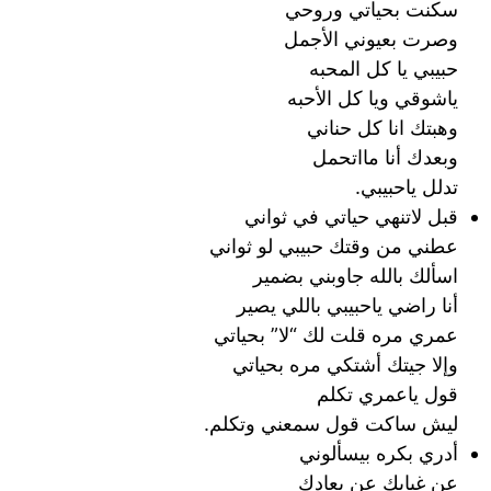
سكنت بحياتي وروحي
وصرت بعيوني الأجمل
حبيبي يا كل المحبه
ياشوقي ويا كل الأحبه
وهبتك انا كل حناني
وبعدك أنا مااتحمل
تدلل ياحبيبي.
قبل لاتنهي حياتي في ثواني
عطني من وقتك حبيبي لو ثواني
اسألك بالله جاوبني بضمير
أنا راضي ياحبيبي باللي يصير
عمري مره قلت لك “لا” بحياتي
وإلا جيتك أشتكي مره بحياتي
قول ياعمري تكلم
ليش ساكت قول سمعني وتكلم.
أدري بكره بيسألوني
عن غيابك عن بعادك