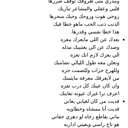
ومدري متى ظروفك توقف ضررها
قلبي وعقلي والمشاعر تباريك
روحي هوت وروحك وحبك سحرها
الذنب ذنب الحب ماهو خطا فيك
هذا خطا نفسي وقدرها.
بعدك عن اللي مايعزك معزه
وصدك عن الي يعتنيبك مذله
الي يعزك لازم انك تعزه
وتعلن معه طول الليالي تضامنك
وللهرج حزات وللصمت حزه
من لايعرفك معرفة مايثمنك
وان كان عينك كل درب تقزه
اعرف ترا غيرك عيونه تعاينك.
فديت من كان لغيابي يعاني
فديت أنا ممشاه وخطاويه
ماني بقاطع رجاه لو دهري جفاني
هو تاج راسي وبعيني اداريه