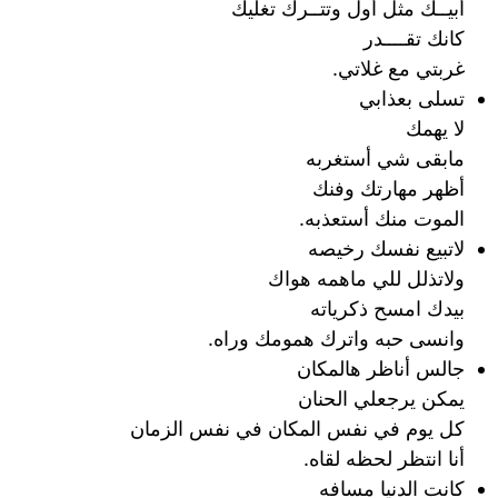
أبيــك مثل أول وتتــرك تغليك
كانك تقــــدر
غربتي مع غلاتي.
تسلى بعذابي
لا يهمك
مابقى شي أستغربه
أظهر مهارتك وفنك
الموت منك أستعذبه.
لاتبيع نفسك رخيصه
ولاتذلل للي ماهمه هواك
بيدك امسح ذكرياته
وانسى حبه واترك همومك وراه.
جالس أناظر هالمكان
يمكن يرجعلي الحنان
كل يوم في نفس المكان في نفس الزمان
أنا انتظر لحظه لقاه.
كانت الدنيا مسافه