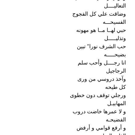
التعاليــــل
وضاقت علي كل الفجوج
الفسيحـــه
حبي لهــا مــا هو مهونه
وتذليـــــل
حب الشرف نورا” تبين
بضيحـــــه
انا رجــــل وأحب سلم
الرجاجيل
وآخذ دروسي من ورى
كل طيحه
ورجلي توقف دون خطوى
المهابيـل
و لا عمرها خاضت دروب
الفضيحـه
و أرفع قوامي و أرفض