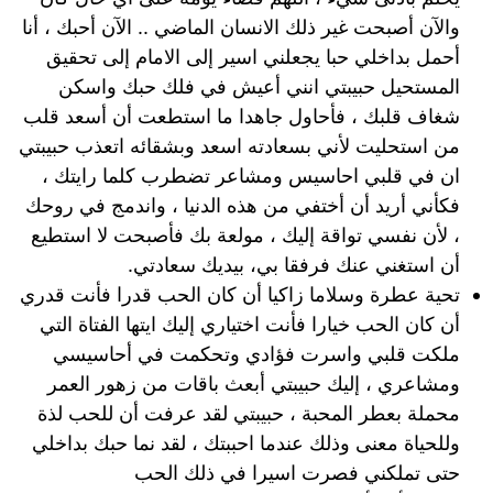
والآن أصبحت غير ذلك الانسان الماضي .. الآن أحبك ، أنا
أحمل بداخلي حبا يجعلني اسير إلى الامام إلى تحقيق
المستحيل حبيبتي انني أعيش في فلك حبك واسكن
شغاف قلبك ، فأحاول جاهدا ما استطعت أن أسعد قلب
من استحليت لأني بسعادته اسعد وبشقائه اتعذب حبيبتي
ان في قلبي احاسيس ومشاعر تضطرب كلما رايتك ،
فكأني أريد أن أختفي من هذه الدنيا ، واندمج في روحك
، لأن نفسي تواقة إليك ، مولعة بك فأصبحت لا استطيع
أن استغني عنك فرفقا بي، بيديك سعادتي.
تحية عطرة وسلاما زاكيا أن كان الحب قدرا فأنت قدري
أن كان الحب خيارا فأنت اختياري إليك ايتها الفتاة التي
ملكت قلبي واسرت فؤادي وتحكمت في أحاسيسي
ومشاعري ، إليك حبيبتي أبعث باقات من زهور العمر
محملة بعطر المحبة ، حبيبتي لقد عرفت أن للحب لذة
وللحياة معنى وذلك عندما احببتك ، لقد نما حبك بداخلي
حتى تملكني فصرت اسيرا في ذلك الحب