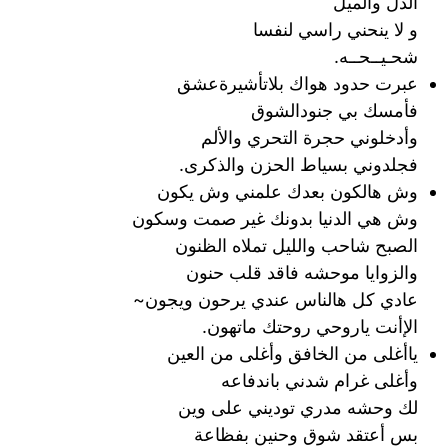
الذل والميل
و لا ينحني راسي لنفسا
شحـيــحــه.
عبرت حدود هواك بلاتأشيرةعشق
فأمسك بي جنودالشوق
وأدخلوني حجرة التحري والألم
فجلدوني بسياط الحزن والذكرى.
وش هالكون بعدك علمني وش يكون
وش هي الدنيا بدونك غير صمت وسكون
الصبح شاحب والليل تملاه الظنون
والزوايا موحشه فاقد قلب حنون
عادي كل هالناس عندي يرحون ويجون~
الإأنت ياروحي روحتك ماتهون.
ياأغلى من الخافق وأغلى من العين
وأغلى غرام شدني باندفاعه
لك وحشه مدري توديني على وين
بس أعتقد شوق وحنين بفظاعة