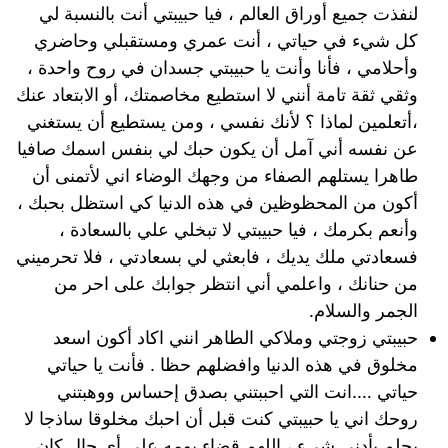
لنفذت جميع أوراق العالم ، فيا حبيبتي أنت بالنسبة لي
كل شيء في حياتي ، أنت عمري ومستقبلي وحاضري
وأحلامي ، فأنا وأنت يا حبيبتي جسدان في روح واحدة ،
وثقي ثقة تامة أنني لا استطيع مخاصمتك، أو الابتعاد عنك
،أتعلمين لماذا ؟ لأنك نفسي ، ومن يستطيع أن يستغني
عن نفسه أني آمل أن يكون حبك لي بنفس اسمك صافيا
طاهرا يستلهم الصفاء من وجهك الوضاء اني لأتمنى أن
أكون من المحظوظين في هذه الدنيا كي استظل بحبك ،
وأنعم بكرمك ، فيا حبيبتي لا تبخلي علي بالسعادة ،
فسعادتي ملك يديك ، فابعثي لي بسعادتي ، فلا تحرميني
من حنانك ، واعلمي أني انتظر جوابك على احر من
الجمر والسلام.
حبيبتي زوجتي وملاكي الطاهر انني اكاد أكون اسعد
مخلوق في هذه الدنيا وافضلهم حظا . فأنت يا حياتي
حياتي ….انت التي احببتني بصدق إحساس ووهبتني
روحك اني يا حبيبتي كنت قبل أن احبك مخلوقا ساذجا لا
يحلم بأدنى شيء ، اللهم قضاء يومه على أي حال كان