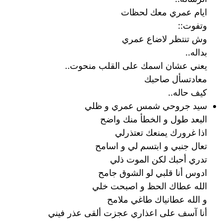
ايام عمري معك لحظات
وتفوت::
وش تنتظر لاضاع عمري
بداله..
يعني عشان اسمك على القلب منحوت..
معادتسأل صاحبك
كيف حاله..‎
سيد جروحي شمس عمري و ظلي
البعد طول و الخطأ منك واضح
اذا غرورك يمنعك تعتذرلي
تعال جنبي و ابتسم لي و اسامح
تدري أحبك لكن الموت ذلي
ادوس أنا قلبي لو الشوق جامح
الله عطاك الحظ و اصبحت خلي
و الله عطانياك طاغي ملامح
أنا آسف على اعذاري عجزت ألقى عذر فيني