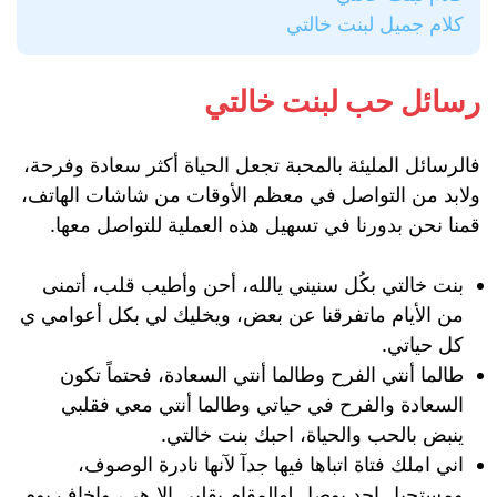
كلام جميل لبنت خالتي
رسائل حب لبنت خالتي
فالرسائل المليئة بالمحبة تجعل الحياة أكثر سعادة وفرحة،
ولابد من التواصل في معظم الأوقات من شاشات الهاتف،
قمنا نحن بدورنا في تسهيل هذه العملية للتواصل معها.
بنت خالتي بكُل سنيني يالله، أحن وأطيب قلب، أتمنى
من الأيام ماتفرقنا عن بعض، ويخليك لي بكل أعوامي ي
كل حياتي.
طالما أنتي الفرح وطالما أنتي السعادة، فحتماً تكون
السعادة والفرح في حياتي وطالما أنتي معي فقلبي
ينبض بالحب والحياة، احبك بنت خالتي.
اني املك فتاة اتباها فيها جدآ لآنها نادرة الوصوف،
ومستحيل احد يوصل لهالمقام بقلبي الا هي، واخاف يوم