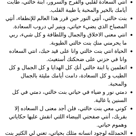
انتي السعادة لقلبي والفرح والسرور، ابنة خالتي، طابت
أيامك بالخير والمحبة يا طيبة القلب.
بنت خالتي، أنتِي النور حين قرر هذا العالم للإنطفاء، أنتِي
المصباح الذي يضيء حياتي، وينير لي دروب السعادة.
انتي معنى الاخلاق والجمال واللطافة و كل شيء، ربي
ما يحرمني منكِ بنت خالتي الطيوبة.
الحياة انتي بنت خالتي وانا على قيد حبك، انتي السعاده
وانا في حزني على ضحكتك أستغيث.
اتعلمين يا ابنة خالتي أنكِ كل الهدايا و كل الجمال و كل
الطيب و كل السعادة، دامت أيامك مليئة بالجمال
والمحبة.
دمتي نور و ضياء في حياتي بنت خالتي، دمتي في كل
السنين يا غالية.
كوني معي بنت خالتي، فلن أجد معنى ل السعاده إلا
بقربك، أنتي صفحتي البيضاء اللتي انقش عليها حكاياتي
وهموم حياتي.
الحمدلله لوجود انسانه مثلك بحياتي، تعني لي الكثير بنت