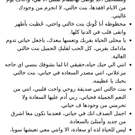
من الايام افقدها، بنت خالتي، لا انحرم من وجودك
غاليتي.
محظوظه أنا كُونكِ بنت خالتي واختي، حُظيت بأطهر
وانقى قلب في الدنيا كلها.
يا محلى الحياة بقربك وتعسها ببعدك، ياجعل حياتي تدوم
مادامك بقربي، كل الحب لقلبكِ الجميل بنت خالتي
الغالية.
انتي الي حبك حياه،حقيقي انا لما بشوفك بنسي اي حاجه
مزعلاني، انتي مصدر السعاده في حياتي، بنت خالتي
بحبك يا عظيمه.
بنت خالتي انتي صديقة روحي واخت قلببي، انتي من
النعم الجميلة فحياتي، ربي أَدم عليها السعادة ولا
تحرمني من وجودها ف حياتي.
اجمل الصدف انك في حياتي، فعندما نكون معا اشرق
من جديد وأمتلئ بالسعادة.
ليس للحياة لذه او سعادة، الا وانتي معي نعيشها سويا،