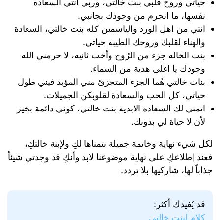
حياتي وروح قلبي بنت خالتي، وربي انتي السعاده
نفسها، ما انحرم من وجودك بجانبي.
انتي من اهل الورد والياسمين كله بنت خالتي، السعادة
والهناء لقلبك وروحك الطيبه حياتي.
بنت الخاله جزء من الرُوح وأخت ثانيه، لا حرمني الله
وجودك يا اغلى هدية من السماء.
بنات خالتي هُما الجزء المتجزئ مني المؤبد فيني طول
حياتي، كل الحب والسعادة لقلوبكن الجميلات.
اتمنى لك السعاده الابديه بنت خالتي، كوني دائمة بخير
لأن لا حياة لي بدونك.
لكل شيء نهاية وخاتمة جميلة نتمناها لكِ ولإبنة خالتكِ،
فعند إطلاعكِ على نهاية موضوعنا لابد وأنكِ قد وجدتي شيئاً
جذاباً لها، شاركيها بلا تردد.
قد يُفيدك أكثر:
كلام لبنت خالتي